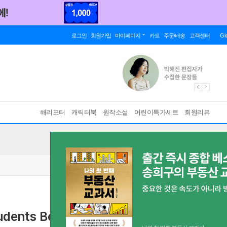
로그인
회원가입
마이페이지
카트
주문/배송
고객센터
Gl
해리포터
캐릭터북
원작소설
어린이특가세트
회원리뷰
udents Book and Online Practice