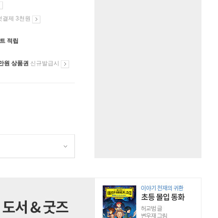
첫결제 3천원
인트 적립
만원 상품권
신규발급시