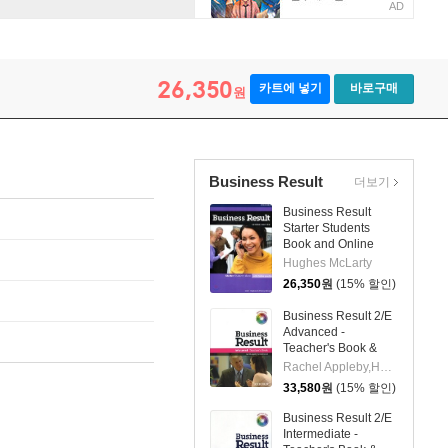
AD
26,350
카트에 넣기
바로구매
원
Business Result
더보기
Business Result
Starter Students
Book and Online
Practice Pack 2nd
Hughes McLarty
Edition
26,350
원
(15% 할인)
Business Result 2/E
Advanced -
Teacher's Book &
DVD Pack
Rachel Appleby,Heidi Grant
33,580
원
(15% 할인)
Business Result 2/E
Intermediate -