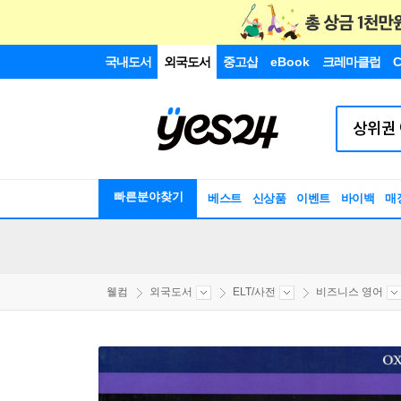
국내도서
외국도서
중고샵
eBook
크레마클럽
C
빠른분야찾기
베스트
신상품
이벤트
바이백
매
웰컴
외국도서
ELT/사전
비즈니스 영어