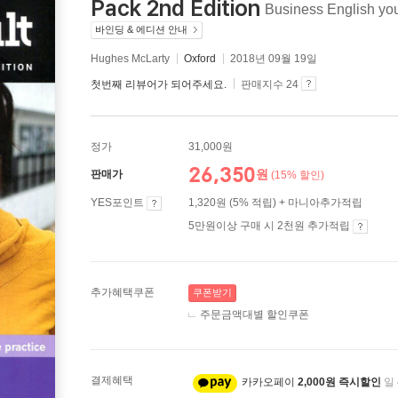
Pack 2nd Edition
Business English you
바인딩 & 에디션 안내
Hughes McLarty
Oxford
2018년 09월 19일
첫번째 리뷰어가 되어주세요.
판매지수 24
정가
31,000원
26,350
원
판매가
(15% 할인)
YES포인트
1,320원 (5% 적립) + 마니아추가적립
5만원이상 구매 시 2천원 추가적립
추가혜택쿠폰
쿠폰받기
주문금액대별 할인쿠폰
결제혜택
카카오페이
2,000원 즉시할인
일