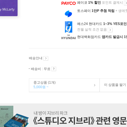
페이코
1% 할인
포인트 결제시
토스페이
1만P 추첨 적립
+ 생애
예스24 현대카드
1~3% YES포
전월 실적 조건 없음
현대백화점카드
앱카드 발급시 1
배송안내
배송비 : 무료
중고상품 (1개)
이 상품을 팔기
5,000원 ~