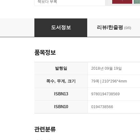
책보다 부록
Business Result Starter Students Book and 
도서정보
리뷰/한줄평
(0/0)
품목정보
발행일
2018년 09월 19일
쪽수, 무게, 크기
79쪽 | 210*296*4mm
ISBN13
9780194738569
ISBN10
0194738566
관련분류