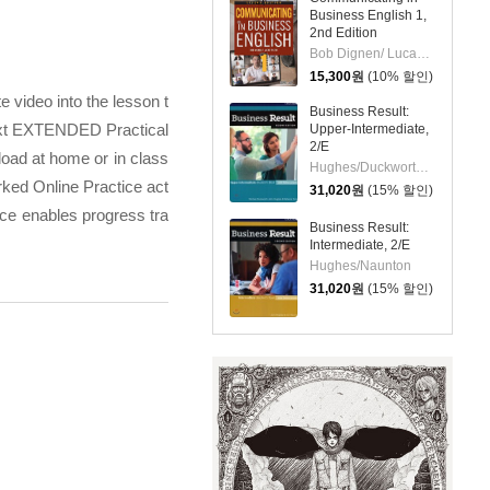
DVD Pack
Business English 1,
2nd Edition
Bob Dignen/ Lucas Foster
15,300
원
(10% 할인)
 video into the lesson t
Business Result:
text EXTENDED Practical
Upper-Intermediate,
2/E
oad at home or in class
Hughes/Duckworth/Turner
ked Online Practice act
31,020
원
(15% 할인)
tice enables progress tra
Business Result:
Intermediate, 2/E
Hughes/Naunton
31,020
원
(15% 할인)