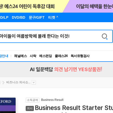
D/LP
DVD/BD
문구
/GIFT
티켓
장안내
채널예스
사락
예스펀딩
클래스24
독서유형검사
RBTI Lab
독서유형검사
AI 일문백답
의견 남기면 YES상품권!
비즈니스 의사소...
Business Result
소득공제
Business Result Starter St
외서