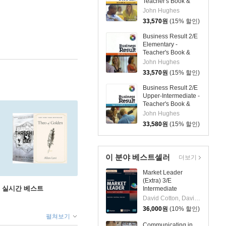
Teacher's Book &
DVD Pack
John Hughes
33,570
원
(15% 할인)
Business Result 2/E
Elementary -
Teacher's Book &
DVD Pack
John Hughes
33,570
원
(15% 할인)
Business Result 2/E
Upper-Intermediate -
Teacher's Book &
DVD Pack
John Hughes
33,580
원
(15% 할인)
이 분야 베스트셀러
더보기
Market Leader
(Extra) 3/E
권 실시간 베스트
Intermediate
Student's Book &
David Cotton, David Falvey, Simon Kent
Interactive eBook
36,000
원
(10% 할인)
with Online Practice
펼쳐보기
Digital Resources &
Communicating in