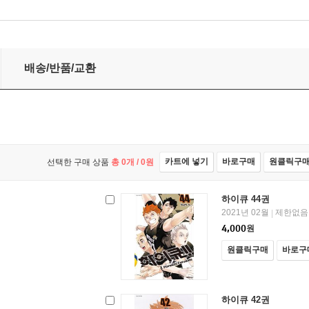
배송/반품/교환
카트에 넣기
바로구매
원클릭구
선택한 구매 상품
총
0
개 /
0
원
하이큐 44권
2021년 02월
제한없음
|
4,000
원
원클릭구매
바로구
하이큐 42권