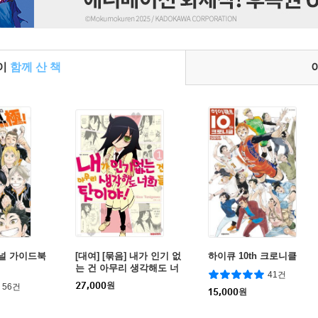
들이
함께 산 책
이널 가이드북
[대여] [묶음] 내가 인기 없
하이큐 10th 크로니클
는 건 아무리 생각해도 너
41건
희들 탓이야! (총27권/미완
27,000
원
56건
결)
15,000
원