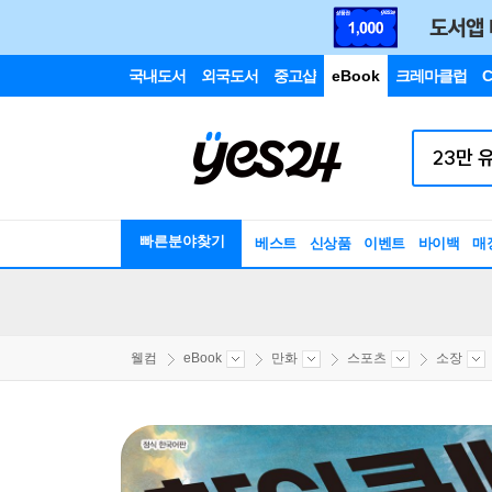
국내도서
외국도서
중고샵
eBook
크레마클럽
C
빠른분야찾기
베스트
신상품
이벤트
바이백
매
웰컴
eBook
만화
스포츠
소장