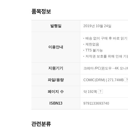
품목정보
발행일
2019년 10월 24일
배송 없이 구매 후 바로 읽
제한없음
이용안내
TTS 불가능
저작권 보호를 위해 인쇄 기
지원기기
크레마 /PC(윈도우 - 4K 모
파일/용량
COMIC(DRM) | 271.74MB
페이지 수
약 192쪽
ISBN13
9791133693740
관련분류