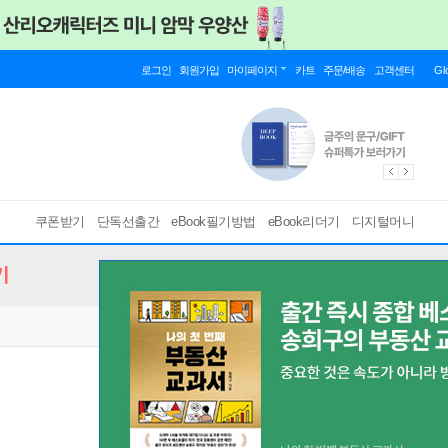
로그인
회원가입
마이페이지
카트
주문/배송
고객센터
Gl
쿠폰받기
단독선출간
eBook필기방법
eBook리더기
디지털머니
기