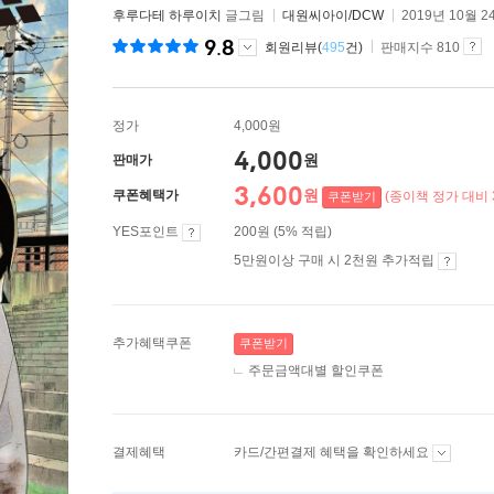
후루다테 하루이치
글그림
대원씨아이/DCW
2019년 10월 2
9.8
회원리뷰(
495
건)
판매지수 810
정가
4,000원
4,000
원
판매가
3,600
원
쿠폰혜택가
(종이책 정가 대비 
쿠폰받기
YES포인트
200원 (5% 적립)
5만원이상 구매 시 2천원 추가적립
추가혜택쿠폰
쿠폰받기
주문금액대별 할인쿠폰
결제혜택
카드/간편결제 혜택을 확인하세요