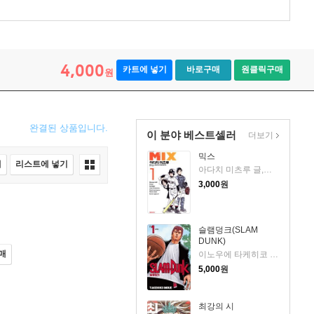
4,000
카트에 넣기
바로구매
원클릭구매
원
완결된 상품입니다.
이 분야 베스트셀러
더보기
믹스
매
리스트에 넣기
아다치 미츠루 글,그림
3,000
원
슬램덩크(SLAM
DUNK)
매
이노우에 타케히코 글,그림
5,000
원
최강의 시