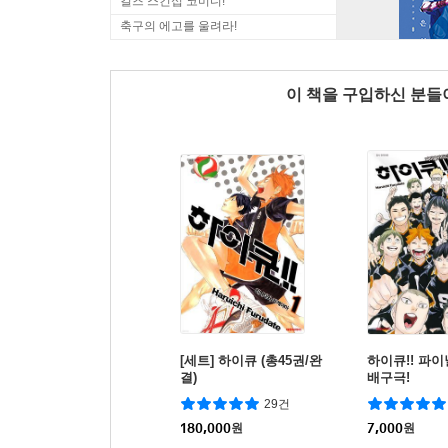
걸즈 스킨십 코미디!
축구의 에고를 울려라!
이 책을 구입하신 분
[세트] 하이큐 (총45권/완
하이큐!! 파
결)
배구극!
29건
180,000
원
7,000
원