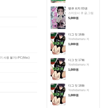
땡큐 피치 03권
스미요시 큐 글,그림
5,000
원
디그 잇 16화
Yoshidamaru 저
1,000
원
사용 불가) /PC(Mac)
디그 잇 17화
Yoshidamaru 저
1,000
원
디그 잇 18화
Yoshidamaru 저
1,000
원