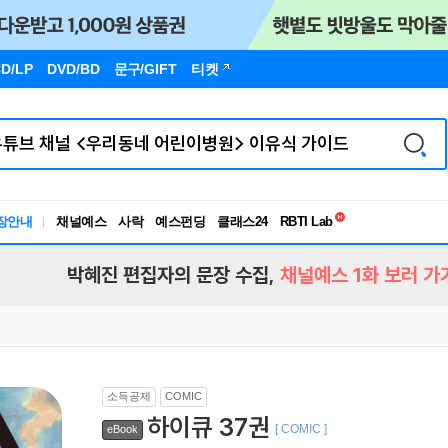
D/LP
DVD/BD
문구
/GIFT
티켓
독서유형검사
RBTI Lab
장안내
채널예스
사락
예스펀딩
클래스24
독서유형검사
박혜진 편집자의 문장 수집,
채널예스 1화 보러 가
소득공제
COMIC
하이큐 37권
[ COMIC ]
eBook