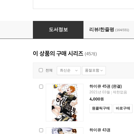
하이큐 37권
도서정보
리뷰/한줄평
(164/331)
이 상품의 구매 시리즈
(45개)
최신순
품절포함
전체
하이큐 45권 (완결)
2021년 03월
제한없음
|
4,000
원
원클릭구매
바로구매
하이큐 43권