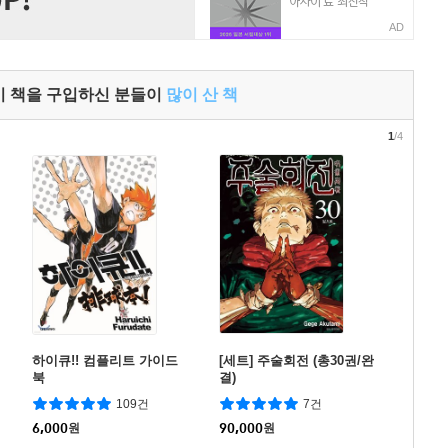
AD
이 책을 구입하신 분들이
많이 산 책
1
/4
하이큐!! 컴플리트 가이드
[세트] 주술회전 (총30권/완
북
결)
109건
7건
6,000
원
90,000
원