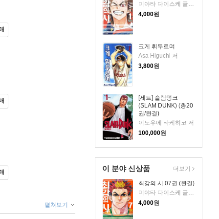
미야타 다이스케 글그림
4,000
원
매
크게 휘두르며
Asa Higuchi 저
3,800
원
[세트] 슬램덩크
매
(SLAM DUNK) (총20
권/완결)
이노우에 타케히코 저
100,000
원
이 분야 신상품
더보기
매
최강의 시 07권 (완결)
미야타 다이스케 글그림
4,000
원
펼쳐보기