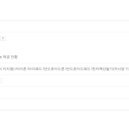
기
능 제공 안함
니터 미지원) /아이폰 /아이패드 /안드로이드폰 /안드로이드패드 /전자책단말기(저사양 기기 