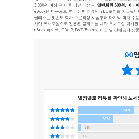
쿠스틱 음악을 주제로 한 자라섬 재즈 페스티벌에서도
3,000원 이상 구매 후 리뷰 작성 시
일반회원 300원, 마니아
건강한 사고와 건전한 생활양식으로 무장한 새로운 엄마세
eBook은 다운로드 후 작성한 리뷰만 YES포인트 지급됩니
지혜의 표상인 뱀은 사막부터 정글까지 지구의 거의
---p.355
클래스는 첫번째 회차 주문확정 시점부터 마지막 회차 주문
태어나는 혁신의 상징이기도 하다. 2013년 뱀의 
사락 독서모임으로 진행된 클래스는 사락 독서모임 게시판
생존력과 혁신을 기원한다.
eBook 페이백, CD/LP, DVD/Blu-ray, 패션 및 판매금
90
명
별점별로 리뷰를 확인해 보세
60%
37%
3%
0%