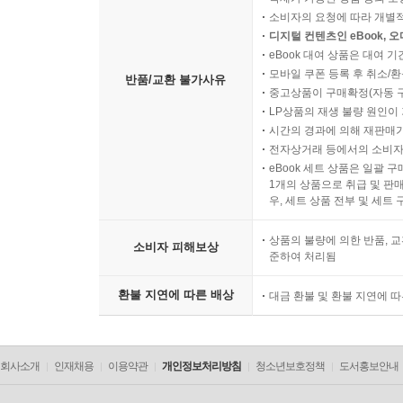
소비자의 요청에 따라 개별
디지털 컨텐츠인 eBook, 
eBook 대여 상품은 대여 기
모바일 쿠폰 등록 후 취소/환
반품/교환 불가사유
중고상품이 구매확정(자동 
LP상품의 재생 불량 원인이 기
시간의 경과에 의해 재판매가
전자상거래 등에서의 소비자
eBook 세트 상품은 일괄 
1개의 상품으로 취급 및 판매
우, 세트 상품 전부 및 세트
상품의 불량에 의한 반품, 교
소비자 피해보상
준하여 처리됨
환불 지연에 따른 배상
대금 환불 및 환불 지연에 
회사소개
인재채용
이용약관
개인정보처리방침
청소년보호정책
도서홍보안내