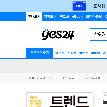
국내도서
외국도서
중고샵
eBook
크레마클럽
C
빠른분야찾기
베스트
신상품
이벤트
바이백
매
웰컴
국내도서
경제 경영
경제/경제학
소
트