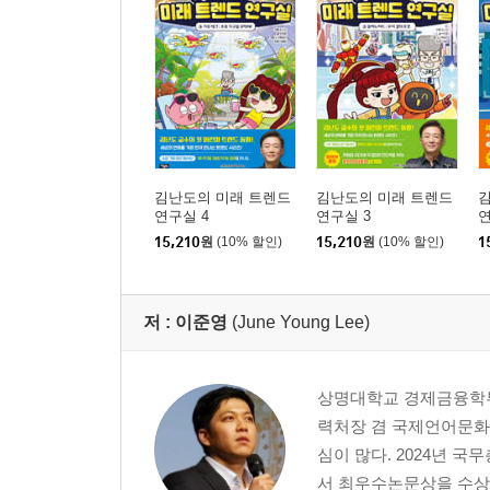
김난도의 미래 트렌드
김난도의 미래 트렌드
연구실 4
연구실 3
연
15,210
원
(10% 할인)
15,210
원
(10% 할인)
1
저 :
이준영
(June Young Lee)
상명대학교 경제금융학부
력처장 겸 국제언어문화교
심이 많다. 2024년
서 최우수논문상을 수상했