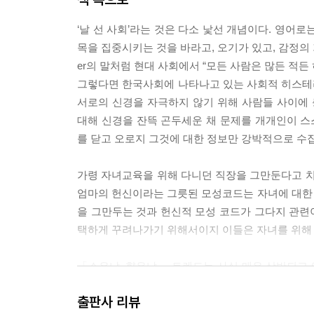
‘날 선 사회’라는 것은 다소 낯선 개념이다. 영어로는 
목을 집중시키는 것을 바라고, 오기가 있고, 감정의 기복
er의 말처럼 현대 사회에서 “모든 사람은 많든 적든
그렇다면 한국사회에 나타나고 있는 사회적 히스테리
서로의 신경을 자극하지 않기 위해 사람들 사이에 
대해 신경을 잔뜩 곤두세운 채 문제를 개개인이 스
를 닫고 오로지 그것에 대한 정보만 강박적으로 수집하
가령 자녀교육을 위해 다니던 직장을 그만둔다고 치
엄마의 헌신이라는 그릇된 모성코드는 자녀에 대한
을 그만두는 것과 헌신적 모성 코드가 그다지 관련이
택하게 꾸려나가기 위해서이지 이들은 자녀를 위해 자신
「소유냐, 향유냐」 트렌드는 사실 매우 상반되고
의 소유를 포기함으로써 더 많은 물건을 누릴 수 
출판사 리뷰
께 생각하는 이타적 동기를 추구한다. 더불어 그렇게