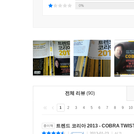
0%
3
3
전체 리뷰
(90)
1
2
3
4
5
6
7
8
9
10
트렌드 코리아 2013 - COBRA TW
종이책
d******4
2013-01-23
신고