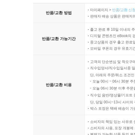
마이페이지 >
반품/교환 신청
반품/교환 방법
판매자 배송 상품은 판매자와
출고 완료 후 10일 이내의 
디지털 콘텐츠인 eBook의 
반품/교환 가능기간
중고상품의 경우 출고 완료일
모바일 쿠폰의 경우 유효기간(
고객의 단순변심 및 착오구
직수입양서/직수입일서중 일
단, 아래의 주문/취소 조건인
오늘 00시 ~ 06시 30분 
반품/교환 비용
오늘 06시 30분 이후 주문
직수입 음반/영상물/기프트 
단, 당일 00시~13시 사이
박스 포장은 택배 배송이 가
소비자의 책임 있는 사유로 
소비자의 사용, 포장 개봉에 
복제가 가능한 상품 등의 포장을 