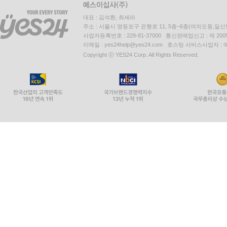
대표 : 김석환, 최세라
주소 : 서울시 영등포구 은행로 11, 5층~6층(여의도동,일신
사업자등록번호 : 229-81-37000 통신판매업신고 : 제 200
이메일 : yes24help@yes24.com 호스팅 서비스사업자 :
Copyright ⓒ YES24 Corp. All Rights Reserved.