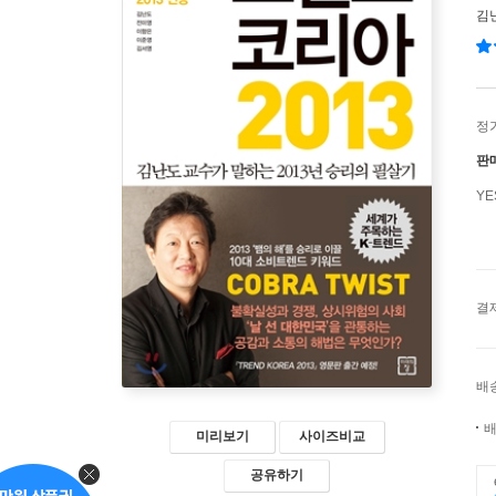
김
정
판
Y
결
배
배
미리보기
사이즈비교
공유하기