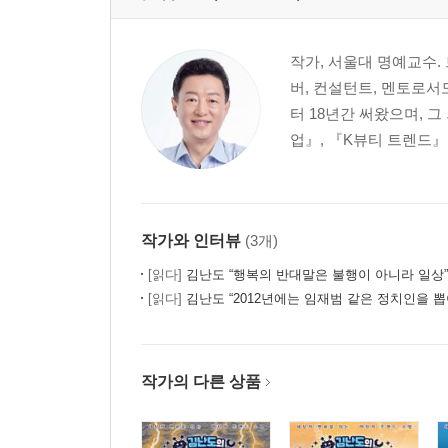
미주
작가, 서울대 명예교수
부록
버, 컨설턴트, 멘토로서
터 18년간 써왔으며,
업』, 『K뷰티 트렌드』
작가와 인터뷰
(3개)
[읽다]
김난도 “행복의 반대말은 불행이 아니라 일상”
[읽다]
김난도 “2012년에는 임재범 같은 정치인을 뽑
작가의 다른 상품