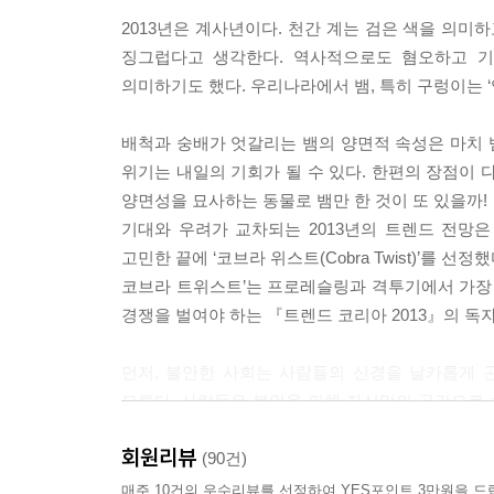
기에서 출발하든 향유경제의 종착점은 비슷한 지점에 머
2013년은 계사년이다. 천간 계는 검은 색을 의미하
징그럽다고 생각한다. 역사적으로도 혐오하고 기
아무도 없는 곳에서 자기만의 분위기를 만들며 혼자서
의미하기도 했다. 우리나라에서 뱀, 특히 구렁이는 
하기 등 라운징을 위한 레저와 서비스가 새롭게 각
되면서 라운징을 목적으로 한 1인 여행객도 늘어나
배척과 숭배가 엇갈리는 뱀의 양면적 속성은 마치 
장 규모만 지난해 이미 1조 원을 넘어선 것으로 
위기는 내일의 기회가 될 수 있다. 한편의 장점이 
잘 보여주는 예라 하겠다. ---p.274
양면성을 묘사하는 동물로 뱀만 한 것이 또 있을까!
기대와 우려가 교차되는 2013년의 트렌드 전망은
이전의 힐링은 단순히 지친 심신을 달래는 쉼과 
고민한 끝에 ‘코브라 위스트(Cobra Twist)’를 선정했
해악을 끼치는 중독의 요소에 대한 보다 구체적인 
코브라 트위스트’는 프로레슬링과 격투기에서 가장 
면 최소화시킬 수 있을 것인가에 대한 답을 찾는
경쟁을 벌여야 하는 『트렌드 코리아 2013』의 독
를 바라겠지만, 올바른 소비문화를 조성하려면 중독을 
먼저, 불안한 사회는 사람들의 신경을 날카롭게 곤두세우고(Ci
여름에 집중적으로 열리는 대형 뮤직 페스티벌은 젊은이
모른다. 사람들은 불안을 피해 자신만의 공간으로 숨어들고(
새워 놀 수 있다는 특징 때문인데 그야말로 녹초가
time). 또 규칙을 상실한 사회는 점점 더 즉흥적으
그린그루브 페스티벌에 이어 하이네켄이 주최한 하
회원리뷰
(OTL... Nonsense!). 사람들은 존재의 이유를 
(90건)
저 쇼, 불꽃놀이 등이 무려 8시간 동안 끊이지 않고
발휘해(Redefined ownership) 심지어는 불편함
매주 10건의 우수리뷰를 선정하여 YES포인트 3만원을 드