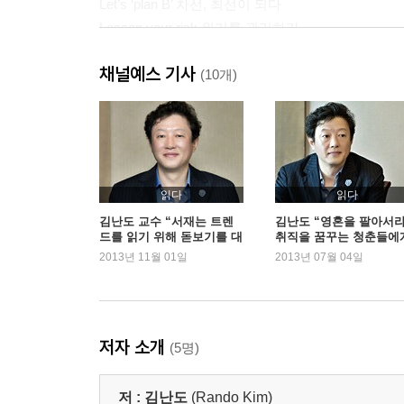
Let’s ‘plan B’ 차선, 최선이 되다
Lessen your risk 위기를 관리하라
채널예스 기사
신조어로 돌아본 2012
(10개)
제2부 | 2013년 소비트렌드 전망
2013년의 전반적 전망
2012년 소비트렌드 키워드: COBRA TWIST
City of hysterie 날 선 사람들의 도시
읽다
읽다
OTL... Nonsense! 난센스의 시대
김난도 교수 “서재는 트렌
김난도 “영혼을 팔아서
드를 읽기 위해 돋보기를 대
취직을 꿈꾸는 청춘들에
Bravo, Scandimom ‘스칸디맘’이 몰려온다
보는 곳”
2013년 11월 01일
2013년 07월 04일
Redefined ownership 소유냐 향유냐
Alone with lounging 나홀로 라운징
Taste your life out 미각의 제국
Whenever U want 시즌의 상실
저자 소개
(5명)
It’s detox time 디톡스가 필요한 시간
Surviving burn-out society 소진사회
저 :
김난도
(Rando Kim)
Trouble is welcomed 적절한 불편