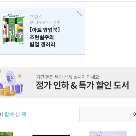
프랑스
퐁피두센터 기획
[아트 팝업북]
초현실주의
팝업 갤러리
들이
함께 산 책