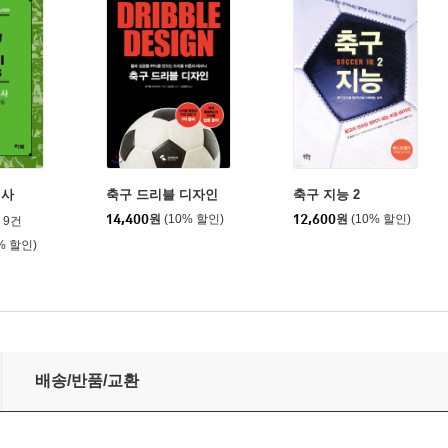
역사
축구 드리블 디자인
축구 지능 2
14,400
원
(10% 할인)
12,600
원
(10% 할인)
9건
% 할인)
배송/반품/교환