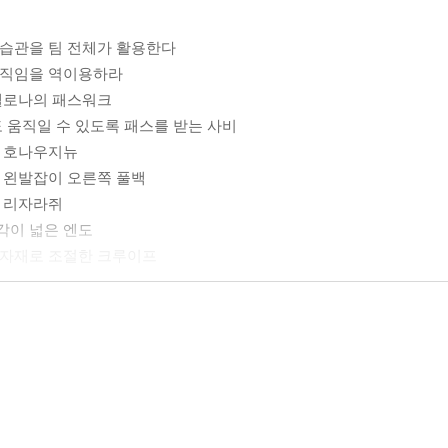
블 습관을 팀 전체가 활용한다
 움직임을 역이용하라
르셀로나의 패스워크
로도 움직일 수 있도록 패스를 받는 사비
는 호나우지뉴
문 왼발잡이 오른쪽 풀백
과 리자라쥐
각이 넓은 엔도
자유자재로 조절한 크루이프
비수의 사각으로 들어간다
 홈런
하는 법
쏘는 슛이 가장 성공률이 높다