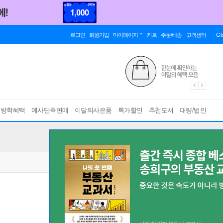
로그인
회원가입
마이페이지
카트
주문/배송
고객센터
Gl
름방학혜택
예사단독판매
이달의사은품
특가할인
추천도서
대량/법인