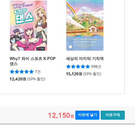
Why? 와이 스포츠 K-POP
세상의 마지막 기차역
댄스
598건
7건
15,120
원
(10% 할인)
12,420
원
(10% 할인)
12,150
카트에 넣기
바로구매
원