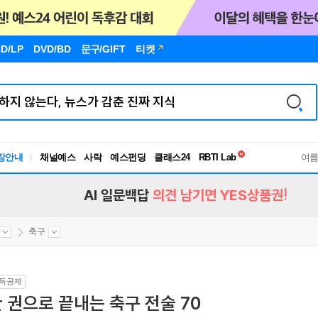
D/LP
DVD/BD
문구
/GIFT
티켓
독서유형검사
RBTI Lab
장안내
채널예스
사락
예스펀딩
클래스24
독서유형검사
여
AI 일문백답
의견 남기면 YES상품권!
축구
득공제
 권으로 끝내는 축구 전술 70