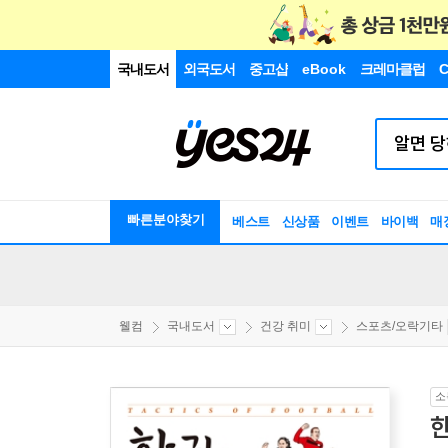
국내도서
외국도서
중고샵
eBook
크레마클럽
C
빠른분야찾기
베스트
신상품
이벤트
바이백
매
웰컴
국내도서
건강 취미
스포츠/오락기타
소
한