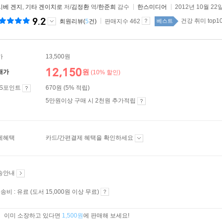
시베 겐지
,
기타 겐이치로
저/
김정환
역/
한준희
감수
한스미디어
2012년 10월 22
9.2
건강 취미 top1
회원리뷰(
5
건)
판매지수 462
베스트
가
13,500원
12,150
원
매가
(10% 할인)
ES포인트
670원 (5% 적립)
5만원이상 구매 시 2천원 추가적립
제혜택
카드/간편결제 혜택을 확인하세요
송안내
송비 : 유료 (도서 15,000원 이상 무료)
이미 소장하고 있다면
1,500원
에 판매해 보세요!