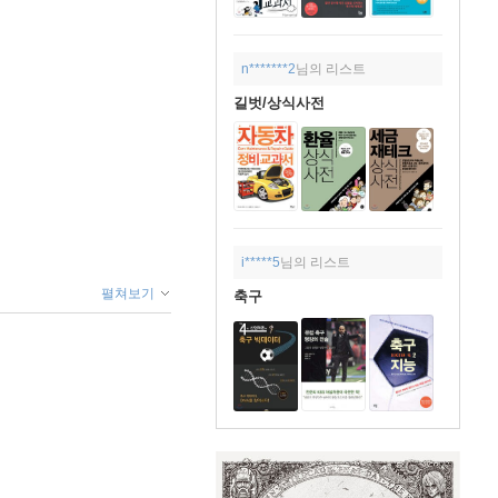
n*******2
님의 리스트
길벗/상식사전
i*****5
님의 리스트
펼쳐보기
축구