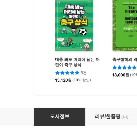
대충 봐도 머리에 남는 어
축구철학의 
린이 축구 상식
5건
18,000
원
(10
15,120
원
(10% 할인)
한 권으로 끝내는 축구 전술 70
도서정보
리뷰/한줄평
(1/4)