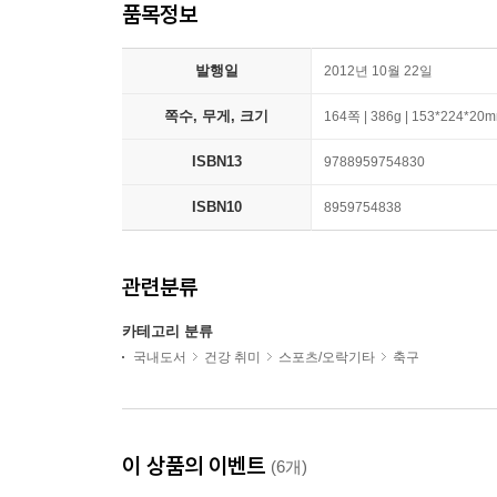
품목정보
발행일
2012년 10월 22일
쪽수, 무게, 크기
164쪽 | 386g | 153*224*20
ISBN13
9788959754830
ISBN10
8959754838
관련분류
카테고리 분류
국내도서
건강 취미
스포츠/오락기타
축구
이 상품의 이벤트
(6개)