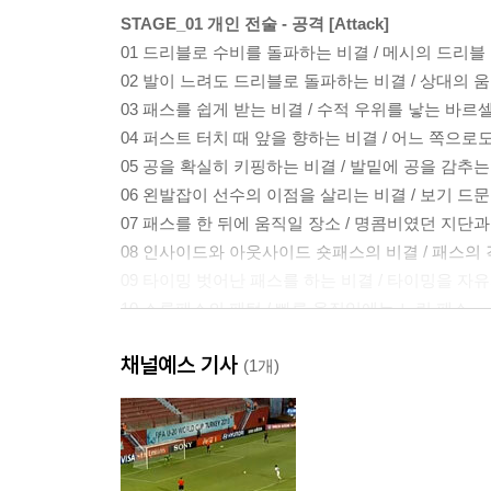
STAGE_01 개인 전술 - 공격 [Attack]
01 드리블로 수비를 돌파하는 비결 / 메시의 드리
02 발이 느려도 드리블로 돌파하는 비결 / 상대의
03 패스를 쉽게 받는 비결 / 수적 우위를 낳는 바
04 퍼스트 터치 때 앞을 향하는 비결 / 어느 쪽으
05 공을 확실히 키핑하는 비결 / 발밑에 공을 감추
06 왼발잡이 선수의 이점을 살리는 비결 / 보기 드
07 패스를 한 뒤에 움직일 장소 / 명콤비였던 지단
08 인사이드와 아웃사이드 숏패스의 비결 / 패스의 
09 타이밍 벗어난 패스를 하는 비결 / 타이밍을 
10 스루패스의 패턴 / 빠른 움직임에는 느린 패스
11 수비수의 뒷공간을 차지하는 법 / 카가와는 수
채널예스 기사
12 슛을 성공하기 쉬운 지역 / 무적의 델피에로존
(1개)
13 중거리 슛을 성공하는 비결 / 칼럼: 골인 아니면
14 얼리크로스의 타이밍을 맞추는 법 / 베컴을 활용
15 하이크로스의 타이밍을 맞추는 법 / 정면에서 