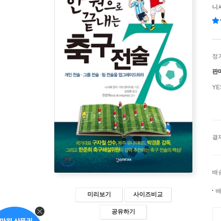
니
정
판
Y
결
배
배
미리보기
사이즈비교
공유하기