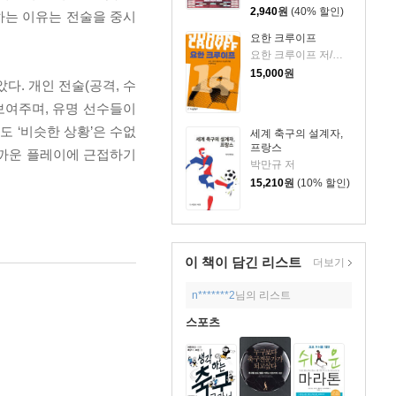
2,940
원
(40% 할인)
하는 이유는 전술을 중시
요한 크루이프
요한 크루이프 저/이성모 역
15,000
원
다. 개인 전술(공격, 수
 보여주며, 유명 선수들이
도 ‘비슷한 상황’은 수없
세계 축구의 설계자,
프랑스
 가까운 플레이에 근접하기
박만규 저
15,210
원
(10% 할인)
이 책이 담긴
리스트
더보기
n*******2
님의 리스트
스포츠