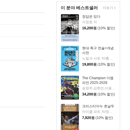
이 분야 베스트셀러
더보기
정답은 있다
이정효 저
16,200
원
(10% 할인)
현대 축구 전술×개념
사전
노밀크 사토 저/홍재민 역
19,800
원
(10% 할인)
The Champion 더챔
피언 2025-2026
송영주,김현민,이용훈,김정용,김민곤,김영훈/한준희 감수
34,200
원
(10% 할인)
크리스티아누 호날두
마이클 파트 저/정지현 역
7,920
원
(10% 할인)