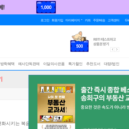
로그인
회원가입
마이페이지
카트
주문/배송
고객센터
Gl
름방학혜택
예사단독판매
이달의사은품
특가할인
추천도서
대량/법인
기
 변화시키는 복음