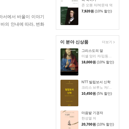
존 오웬 저/박문재 역
7,920
원
(10% 할인)
로마서에서 바울이 이야기
바의 안내에 따라, 변화
이 분야 신상품
더보기
그리스도의 말
미셸 앙리 저/김동규 역
18,000
원
(10% 할인)
NTT 빌립보서 신학
크리스 브루노 저/권대영 역
10,450
원
(5% 할인)
마음밭 기경자
한성열 저
20,700
원
(10% 할인)