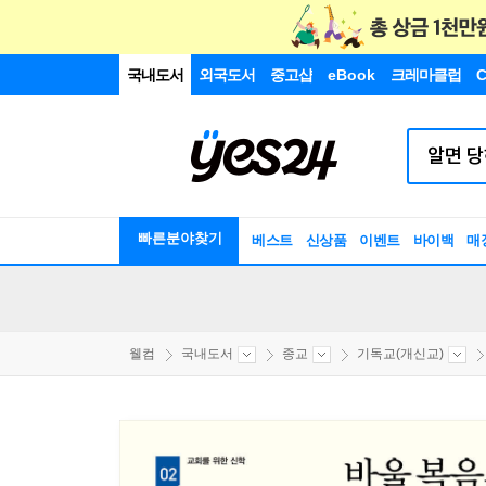
국내도서
외국도서
중고샵
eBook
크레마클럽
C
빠른분야찾기
베스트
신상품
이벤트
바이백
매
웰컴
국내도서
종교
기독교(개신교)