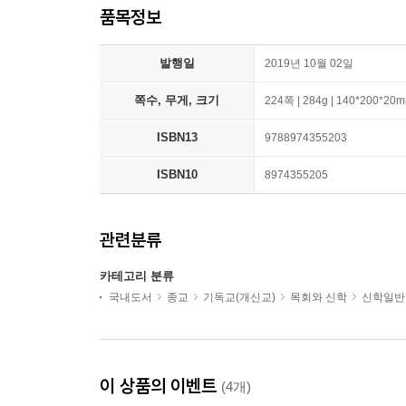
품목정보
발행일
2019년 10월 02일
쪽수, 무게, 크기
224쪽 | 284g | 140*200*20
ISBN13
9788974355203
ISBN10
8974355205
관련분류
카테고리 분류
국내도서
종교
기독교(개신교)
목회와 신학
신학일반
이 상품의 이벤트
(4개)