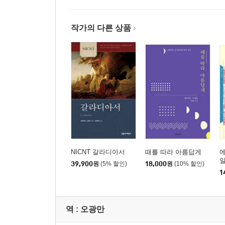
1. 낯선 사람이 가족이 되고, 많은 몸이 한 몸이 되
2. 변화되고 변화시키는 공동체로 살기 위한 바울의
작가의 다른 상품
회복을 위한 개입/ 화해를 우선순위에 두기/ 가족
절제로 이동하기/ 민족 간의 장벽, 계급, 신분제, 
3. 결론
제4장 복음은 우주의 변화를 의미한다
- 우리는 얼마든지 세상의 통치에서 벗어나 하나님
1. 문제로서의 “세상”
2. 우주와 우리의 관계 변화
NICNT 갈라디아서
때를 따라 아름답게
3. 창조세계 자체의 변화
39,900
원
(5% 할인)
18,000
원
(10% 할인)
1
역 :
오광만