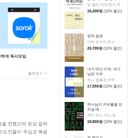
팀 켈러 저/윤종석 역
16,200
원
(10% 할인)
영적 침체
마틴 로이드 존스 저/정상윤 역
20,700
원
(10% 할인)
꾸준하게 독서모임
내가 떠난 이유, 내가
펼쳐보기
남은 이유
토니 캠폴로,바트 캠폴로 저/노종문 역
17,550
원
(10% 할인)
하나님이 커브볼을 던
지실 때
피터 엔스 저/노동래 역
19,800
원
(10% 할인)
음을 전했으며 온갖 핍박
리스도인들이 무심코 복음
죄 죽이기