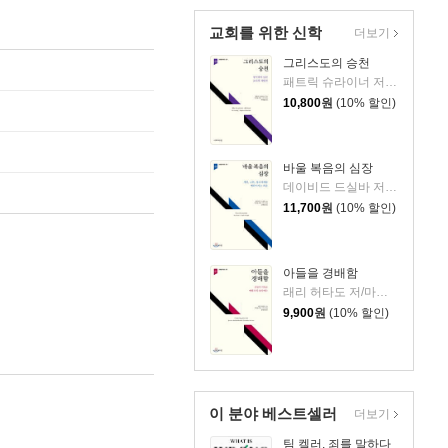
교회를 위한 신학
더보기
그리스도의 승천
패트릭 슈라이너 저/바이클 버드 편/박장훈 역
10,800
원
(10% 할인)
바울 복음의 심장
데이비드 드실바 저/오광만 역
11,700
원
(10% 할인)
아들을 경배함
래리 허타도 저/마이클 버드 편/송동민 역
9,900
원
(10% 할인)
이 분야 베스트셀러
더보기
팀 켈러, 죄를 말하다