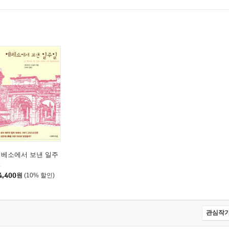
는 변화
 지침
처럼 공유하기/ 서로에게 투자하고 서로를 격려하기/ 자기중심적 권
성 차별 깨뜨리기/ 당파심 몰아내기/ 그리스도의 가족 안에 있는 그리
의 통치를 증언할 수 있다
에베소에서 보낸 일주
일
4,400
원
(10% 할인)
관심작가