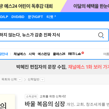
D/LP
DVD/BD
문구
/GIFT
티켓
독서유형검사
장안내
채널예스
사락
예스펀딩
클래스24
RBTI Lab
여
독서유형검사
박혜진 편집자의 문장 수집,
채널예스 1화 보러 가
목회와 신학
신학일반
교회를 위한 신학-02
소득공제
바울 복음의 심장
개인, 교회, 창조세계를