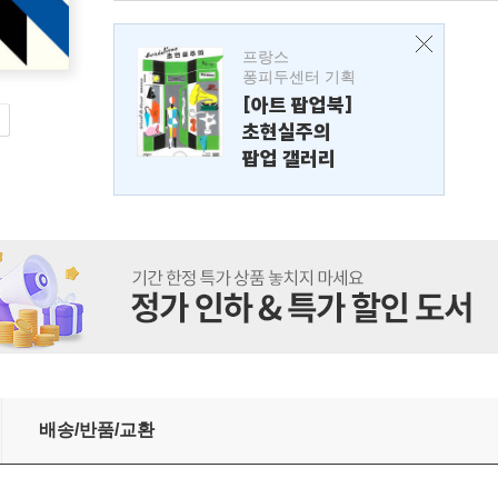
프랑스
퐁피두센터 기획
[아트 팝업북]
초현실주의
팝업 갤러리
배송/반품/교환