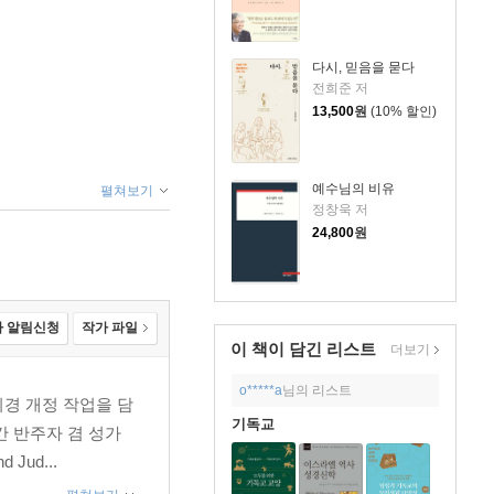
다시, 믿음을 묻다
전희준 저
13,500
원
(10% 할인)
예수님의 비유
펼쳐보기
정창욱 저
24,800
원
 알림신청
작가 파일
이 책이 담긴
리스트
더보기
o*****a
님의 리스트
외경 개정 작업을 담
기독교
간 반주자 겸 성가
Jud...