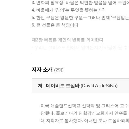
3. 변화의 필요성: 바울은 막연한 믿음을 넘어 구
4. 바울에게 ‘칭의’는 무엇을 뜻하는가?
5. 한번 구원은 영원한 구원―그러나 언제 ‘구원받는가
6. 큰 선물은 큰 책임이다
제2장 복음은 개인의 변화를 의미한다
- 우리는 그리스도 안에서 얼마든지 새사람이 될 수
1. 우리는 하나님과 새롭게 시작하도록 자유로워졌
저자 소개
2. 우리는 하나님이 보시기에 거룩하고 의롭게 되
(2명)
3. 우리는 선한 일을 하며 살아가도록 자유로워졌다
4. 변화란, 벗어 버리고 다른 것을 입는 것이다
저 :
데이비드 드실바
(David A. deSilva)
5. 하나님은 성령님의 은사를 통해 이 변화를 가능
6. 우리는 사망의 두려움에서 자유로워졌다
미국 애슐랜드신학교 신약학 및 그리스어 교수다.
당했다. 플로리다의 연합감리교회에서 안수를 받
제3장 복음은 공동체의 변화를 의미한다
대 지휘자로 봉사했다. 아내인 도나 드실바와의 사이에 세 아
- 우리는 얼마든지 새로운 방식으로 다른 사람과 관