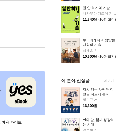
일 안 하기의 기술
나카무라 가즈야 저/김수빈 역
11,340
원
(10% 할인)
누구에게나 사랑받는
대화의 기술
정재훈 저
10,800
원
(10% 할인)
이 분야 신상품
더보기
재치 있는 사람은 장
면을 다르게 본다
정민규 저
16,800
원
AI와 말, 함께 성장하
ok 이용 가이드
는 시대
김숙희 저