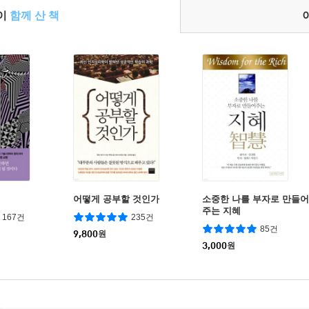
들이
함께 산 책
어떻게 공부할 것인가
소중한 나를 부자로 만들어
주는 지혜
167건
235건
85건
9,800
원
3,000
원