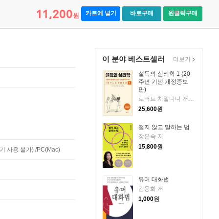
11,200
카트에 넣기
바로구매
원클릭구매
원
이 분야 베스트셀러
더보기
설득의 심리학 1 (20
주년 기념 개정증보
판)
로버트 치알디니 저/황혜숙,임상훈 공역
25,600
원
떨지 않고 말하는 법
장은숙 저
15,800
원
사용 불가) /PC(Mac)
유머 대화법
김용화 저
1,000
원