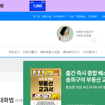
로그인
회원가입
마이페이지
카트
주문/배송
고객센터
Gl
쿠폰받기
단독선출간
eBook필기방법
eBook리더기
디지털머니
 대화법
어색함 없이 부드럽게 대화를 이끌어가는 기술
[