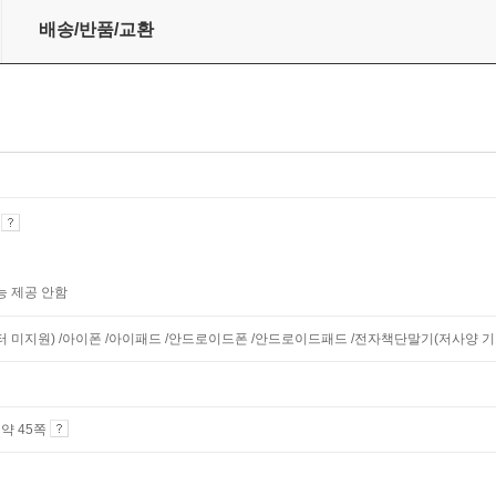
배송/반품/교환
기
능 제공 안함
니터 미지원) /아이폰 /아이패드 /안드로이드폰 /안드로이드패드 /전자책단말기(저사양 기기 
4 약 45쪽