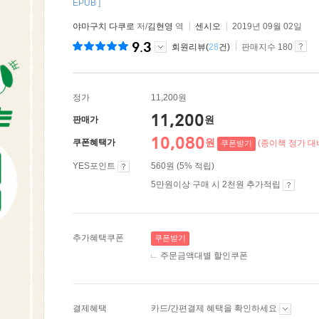
EPUB ]
야마구치 다쿠로
저/
김현영
역
센시오
2019년 09월 02일
9.3
회원리뷰(
28
건)
판매지수 180
정가
11,200원
11,200
원
판매가
10,080
원
쿠폰혜택가
(종이책 정가 대비
쿠폰받기
YES포인트
560원 (5% 적립)
5만원이상 구매 시 2천원 추가적립
추가혜택쿠폰
쿠폰받기
주문금액대별 할인쿠폰
결제혜택
카드/간편결제 혜택을 확인하세요