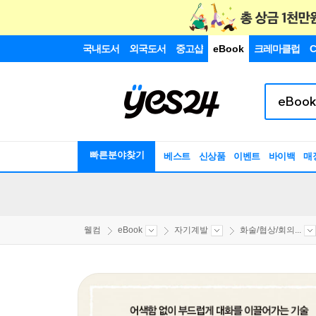
국내도서
외국도서
중고샵
eBook
크레마클럽
C
빠른분야찾기
베스트
신상품
이벤트
바이백
매
웰컴
eBook
자기계발
화술/협상/회의...