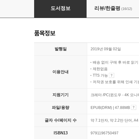
잠시도 말이 끊기지 않게 하는 대화법
도서정보
리뷰/한줄평
(16/12)
품목정보
발행일
2019년 09월 02일
배송 없이 구매 후 바로 읽
제한없음
이용안내
TTS 가능
저작권 보호를 위해 인쇄 기
지원기기
크레마 /PC(윈도우 - 4K 모
파일/용량
EPUB(DRM) | 47.88MB
글자 수/페이지 수
약 7.1만자, 약 2.2만 단어, A
ISBN13
9791196750497