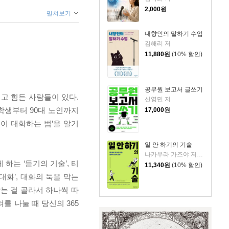
2,000
원
펼쳐보기
내향인의 말하기 수업
김해리 저
11,880
원
(10% 할인)
공무원 보고서 글쓰기
고 힘든 사람들이 있다.
신영민 저
 학생부터 90대 노인까지
17,000
원
이 대화하는 법’을 알기
일 안 하기의 기술
나카무라 가즈야 저/김수빈 역
하는 ‘듣기의 기술’, 티
11,340
원
(10% 할인)
 대화’, 대화의 둑을 막는
맞는 걸 골라서 하나씩 따
를 나눌 때 당신의 365