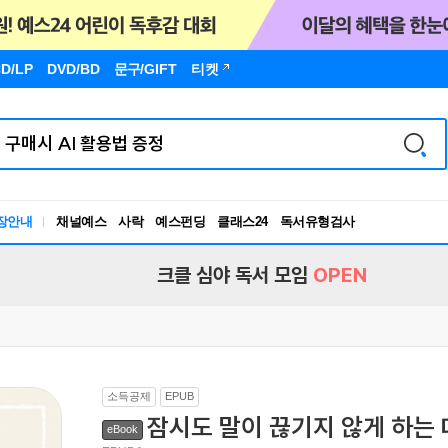
D/LP
DVD/BD
문구
/GIFT
티켓
장안내
채널예스
사락
예스펀딩
클래스24
독서유형검사
RBTI Lab
독서유형검사
크클 심야 독서 모임
OPEN
소득공제
EPUB
잠시도 말이 끊기지 않게 하는
eBook