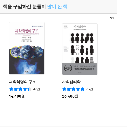
이 책을 구입하신 분들이
많이 산 책
3
/4
과학혁명의 구조
사회심리학
97건
75건
14,400
원
26,400
원