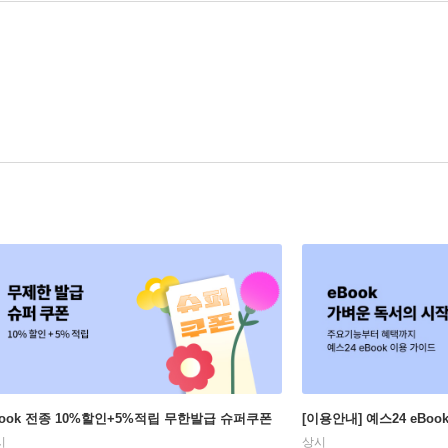
Book 전종 10%할인+5%적립 무한발급 슈퍼쿠폰
[이용안내] 예스24 eBo
시
상시