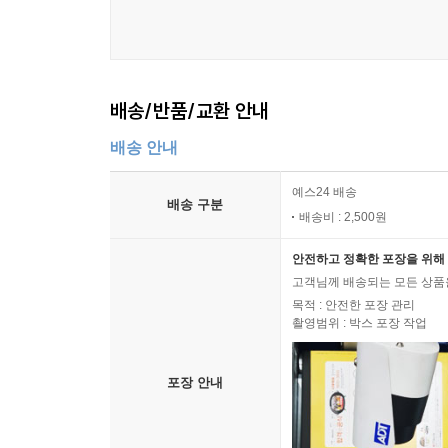
발견돼야 하는데, 박 씨의 옷에 묻어 있는 소변이 
머리가 왼쪽으로 기울어져 있는데도 눈에서 흘러내린
성이 있습니다.”
배송/반품/교환 안내
1심에서 법원은 그를 살인범으로 지목했다. 하지만 
만 대법원에서 판결은 뒤집어졌다. 대법원은 검찰이
배송 안내
황상의 증거일 뿐 결정적인 증거가 없다는 점을 들어
하다고 판단했다. 백 씨가 무죄라는 취지가 아니라
예스24 배송
배송 구분
이어질 차례다. 어쩌면 사건은 영영 미궁에 빠질지 모
배송비 : 2,500원
안전하고 정확한 포장을 위해 
2010년 크리스마스를 3일 앞둔 날 새벽 1시께 한
고객님께 배송되는 모든 상품을
사진 다섯 장을 포함한 게시물을 하나 올렸다. 글의 
목적 : 안전한 포장 관리
에 죽은 쥐로 보이는 검은 물체가 들어 있는 모습이
촬영범위 : 박스 포장 작업
증이 놓여 있었다. 새벽에 올라온 사진 다섯 장에 
포장 안내
그의 행동은 결국 며칠 만에 자작극으로 판명이 났
‘뚜레쥬르’를 운영하고 있는 35세 남성이었다. 쥐식빵