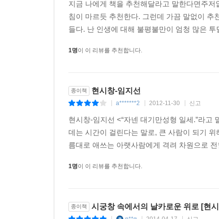
전화를 받은 남자는 “일단 만나서 이야기하자”고 했
지금 나에게 책을 추천해달라고 말한다면주저없이
차를 타고 있었다. 스스로를 ’박 실장’이라고 소개했다
침이 마르듯 추천한다. 그런데 가끔 말없이 추천
싶다고요? 100만 원은 그냥 되는데 만약에 돈이 
들다. 난 인생에 대해 불평불만이 엄청 많은 투덜
장 씨는 서울 영등포구청 앞에서 20대 중반의 이은
1명
이 이 리뷰를 추천합니다.
씨가 장애가 있는 것 같다고 느꼈다. 둘은 이날 혼
에게 물었다. “왜 이런 일을 하게 됐어요?” “돈이
다. “저도 그래요.” 장 씨가 말했다. 모르는 여성과
현시창-임지선
종이책
청춘」
a*******2
2012-11-30
신고
|
|
|
현시창-임지선 <“자넨 대기만성형 일세.”라고 
“상무님, 잘 모셔.” 박 부장이 느끼한 목소리를 귓
데는 시간이 걸린다는 말로, 큰 사람이 되기 
굴지의 대기업 삼성전기의 영업본부 대리였던 이은의 
름대로 애쓰는 아랫사람에게 격려 차원으로 전할 
간 직업여성 취급을 당한 듯해 얼굴이 화끈거렸다. 
부장의 손길이 너무도 불쾌했다. 수치심에 귓불이 
1명
이 이 리뷰를 추천합니다.
출장에서 돌아오자마자 은의 씨는 인사부서를 찾아
그때까지만 해도 은의 씨는 이 싸움이 이리도 길어질 
시궁창 속에서의 날카로운 위로 [현시
종이책
새 부서에서 은의 씨는 좀처럼 제대로 된 업무를 맡