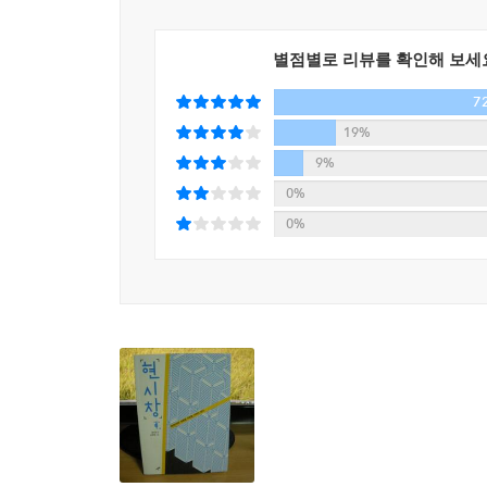
읽는 까닭이다.
- 양익준 (영화감독)
목표를 채우지 못한 적이 없다. 회사가 벌이는 각종
건’을 벌써 20주 연속 달성하고 있다. 정말 쉬지 
특히 임지선은 단지 취재한 내용에 형식적으로 이야
별점별로 리뷰를 확인해 보세
이 보고서를 읽으면서 저는 저항과 해방의 근거가 
느새 1000만 원 가까이 된다.
에서 발군의 실력을 발휘하며 보여준 그의 ‘이야기식
- 함세웅 (가톨릭 신부)
7
우리 시대 여러 청춘들의 삶을 감동적이고 정직한
1년 전을 떠올렸다. 당시 그는 외국계 홍보회사에 
19%
재구성되면서 살아 있는 현실로 탈바꿈된다. 한편 
글쓴이의 냉정하리만큼 절제된 문체는 이웃의 고통에
고작 3년 뒤 홍보회사를 스스로 박차고 나가 보험 
9%
이해할 수 있을 것이다.
홍세화 (진보신당 대표)
만 원도 채 되지 않았다. 몸은 바쁘고 월급은 적
0%
어려웠다. 생각이 여기에 미치자 더이상 꿈만 좇을 수
0%
감동적인 텍스트와 위트 있는 그림의 만남
그때부터 최 씨는 돈만 생각했다. 돈을 벌기 위해 
이 책에서 돋보이는 또 하나의 요소는 그림이다.
벌었고 꿈꾸던 결혼도 앞두고 있다. 그런데 자꾸만
작품을 책에 실었다. 23컷의 그림들은 텍스트를 
두렵다. 어디서부터 잘못된 걸까.--- 「2-4 어느 
세계에서: 워바타》 등에서 보여준 픽토그램 기
위트와 유머가 가득하다. 이는 텍스트 전반에 흐
아직까지 빈곤층이 모여 사는 밀집 지역, 영구임대아파
상상과 성찰을 채워넣을 수 있게끔 돕는다.
자신이 왜 잘 안 씻게 됐는지도 “모른다.” 지금 뭐
기처럼 옹알대며 작게 말한다. “세상에 어떤 직업이
직업은 미싱사뿐이다. 아버지가 오래 해온 일이다. 