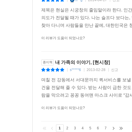
n**g
2014-04-17
신고
|
|
|
들도 눈치를 보기 시작했다. 하루 종일 아무도 이 씨
제목은 현실은 시궁창의 줄임말이라 한다. 인간
워주지 않았다. 노골적인 왕따는 자살을 생각하게 할
의도가 전달될 때가 있다. 나는 슬프다 보다는,
찾아 다니며 사람들을 만난 끝에, 대한민국은 청
2010년 4월, 마침내 길고 힘든 싸움의 결판이 났다
결했다. 자신이 다니는 회사와 싸우면서도 결코 사표
이 리뷰가 도움이 되었나요?
사를 나온 것이 아니었다. 로스쿨 입학 준비를 마치
직시하며 나처럼 외롭고 힘들게 싸워야 하는 사람들을 
내 가족의 이야기, [현시창]
종이책
신말석이라는 쉰두 살의 남자는 588의 오랜 단골이
s*****6
2013-02-28
신고
|
|
|
밖에서 따로 만나자, 함께 살자, 이 일을 그만둬라…
며칠 전 강동에서 서대문까지 퀵서비스를 보낼 일
마침내 그는 흉기를 들고 박 씨를 찾아갔다. 살해 방
건을 전달해 줄 수 있다. 받는 사람이 급한 것
자했다고 밝혔다. 비영리 민간단체 ‘이룸’의 한 활동
람을 막으려고 꽁꽁 동여맨 마스크 사이로 “감사
간대는 성매매 여성을 지켜주는 이가 없어 오히려 
이 리뷰가 도움이 되었나요?
타임스퀘어에서 시작한 성매매 여성들의 질주는 바로 
성들은 유리방 앞에 다다라 모두 미끄러져 넘어졌다.
해진 알몸의 여성들은 바닥을 뒹굴며 통곡을 했다. 
1
2
3
4
5
6
7