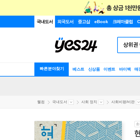
국내도서
외국도서
중고샵
eBook
크레마클럽
C
빠른분야찾기
베스트
신상품
이벤트
바이백
매
웰컴
국내도서
사회 정치
사회비평/비판
소