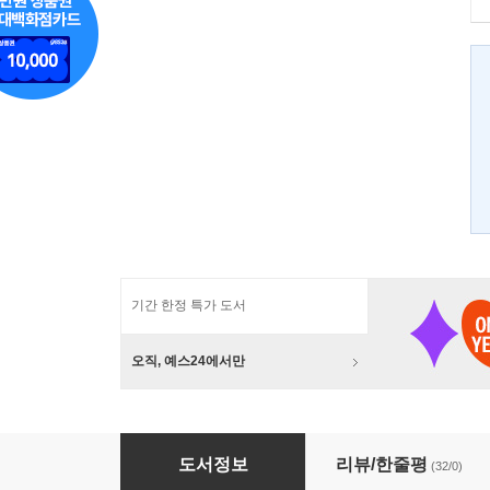
기간 한정 특가 도서
오직, 예스24에서만
현시창
도서정보
리뷰/한줄평
(32/0)