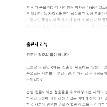
황 씨가 죽을 때까지 걱정했던 학자금 대출은 고스란
은 물었다. 늘 자랑스러웠던 성실하고 착한 오빠가
그렇다면 동생도 대학에 가게 될까. 값비싼 대학 등
에 동생은 혼란스럽기만 하다.--- 「1-1 이마트 지
남자가 죽었다, 남자는 펄펄 끓는 용광로 옆에서 일
출판사 리뷰
만 아직도 한국의 철강회사 현장에서는 종종 발생하는
을밤, 펄펄 끓는 용광로에서 숨진 청년의 모습은 
위로는 청춘의 답이 아니다
7일 새벽, 김 씨는 여느 때처럼 작업복 차림으로 전
오늘날 대한민국에는 청춘을 위로하는 말들이 넘
7시까지 근무하는 조였다. 야근은 언제나 사람의 집
풍요로운 사회를 이루었건만, 이처럼 젊은 사람들이 
씨가 전기로 입구 옆에 걸쳐 있는 철근 조각을 치우
문제일까?
는 모습이었다. 김 씨는 소리도 지르지 못했다. 동
이었다.
분명 힘들어하는 청춘들을 위로해주려는 사회의 분
하지만 그들에 대한 진정성 있는 이해가 선행되지 않
김 씨가 사망한 작업 현장을 둘러본 뒤 회사 쪽 사
한국 사회에 만연한 위로와 힐링의 코드는 이러한
하는 본사 건물은 서울에 있는 어떤 건물보다도 멋