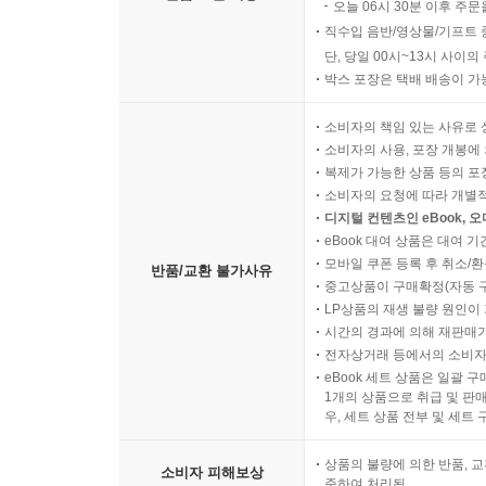
오늘 06시 30분 이후 주문
직수입 음반/영상물/기프트 
단, 당일 00시~13시 사이
박스 포장은 택배 배송이 가
소비자의 책임 있는 사유로 
소비자의 사용, 포장 개봉에 
복제가 가능한 상품 등의 포장을 
소비자의 요청에 따라 개별
디지털 컨텐츠인 eBook, 
eBook 대여 상품은 대여 기
모바일 쿠폰 등록 후 취소/환
반품/교환 불가사유
중고상품이 구매확정(자동 
LP상품의 재생 불량 원인이 기
시간의 경과에 의해 재판매가
전자상거래 등에서의 소비자
eBook 세트 상품은 일괄 
1개의 상품으로 취급 및 판매
우, 세트 상품 전부 및 세트
상품의 불량에 의한 반품, 교
소비자 피해보상
준하여 처리됨