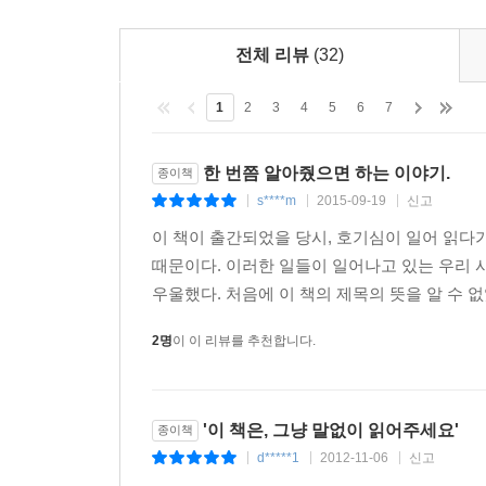
원 넘게 버는 일을 하고 싶다”는 것이 현재까지 미
전체 리뷰
(32)
영구임대아파트단지에서 또다른 10대를 만났다. 고
있는 미숙이는 한때 미대 진학을 꿈꿨다. 하지만 힘
1
2
3
4
5
6
7
어디든 취업해서 돈을 벌길 바란다. 그곳이 어디인지
수강하고 있다. 고등학교 1학년 때 미숙이의 미술
한 번쯤 알아줬으면 하는 이야기.
종이책
다. 미술 수업 재료비 22만 원을 구하기 위해 어
s****m
2015-09-19
신고
어 저녁을 먹지 못한다. 학교 저녁 급식을 먹으려면 3
|
|
|
차피 대학도 못 갈 텐데 이제 입시 미술은 그만 두
이 책이 출간되었을 당시, 호기심이 일어 읽다가
「2-5 영구임대아파트의 회색빛 꿈」
때문이다. 이러한 일들이 일어나고 있는 우리 
우울했다. 처음에 이 책의 제목의 뜻을 알 수 없었
스물아홉 장기호(가명) 씨의 목소리에는 힘이 없었다.
2명
이 이 리뷰를 추천합니다.
0년 동안 장 씨는 언제나 성실하게 일했지만 가난했
방송국의 카메라 보조 일을 했는데 밤을 새워서 일해
는지 몸이 계속 아팠다. 가난한 이에게 몸이 아픈 
기 때문이다. 그런데 장 씨는 아팠고, 결국 일을 못
'이 책은, 그냥 말없이 읽어주세요'
종이책
d*****1
2012-11-06
신고
|
|
|