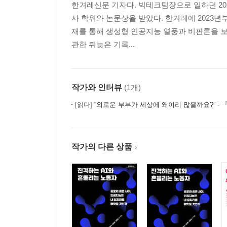
한겨레신문 기자다. 빅테크팀장으로 일하던 20
부모에게 살해된 화양동 세 살배기
사 학위와 논문상을 받았다. 한겨레에 2023년부
재를 통해 생성형 인공지능 열풍과 비판론을 보
에필로그
비와 당신, 그리고 앞으로 만날 당신에게
관한 뒤늦은 기록...
작가와 인터뷰
(1개)
[읽다]
“외로운 부부가 세상에 왜이리 많을까요?” - 『왜 우리는 혼자가 되
작가의 다른 상품