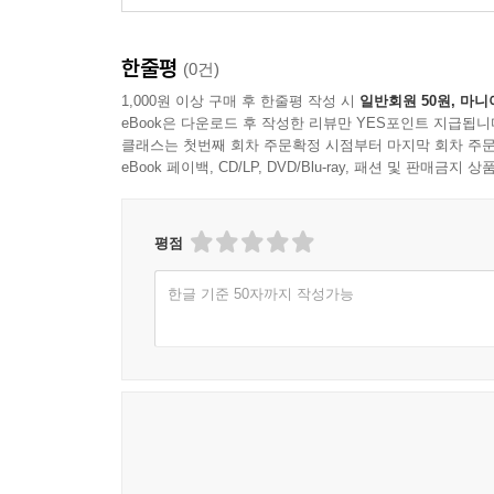
미 2009년 9월 국내 최대 복합쇼핑몰 타임스퀘어
이 이어지면서 집창촌은 숨통이 끊어지기 일보 직전
한줄평
(0건)
“여자로서의 삶을 포기하고 들어온 건데 제 마음은 
1,000원 이상 구매 후 한줄평 작성 시
일반회원 50원, 마니
eBook은 다운로드 후 작성한 리뷰만 YES포인트 지급됩니
지가 너무나 한스럽고 성매매가 죽도록 싫지만, 집
클래스는 첫번째 회차 주문확정 시점부터 마지막 회차 주문
까요? 어딘지도 모르는 곳에서 낯선 남자와 단둘이
eBook 페이백, CD/LP, DVD/Blu-ray, 패션 및 판매금
들이 있잖아요. 성매매 여성들을 아무런 대책 없이 
수록 화려해지고 그 뒷골목은 더욱더 어두워진다. 거기
평점
서울 마포구의 한 주상복합 아파트에서 만삭인 박아
한글 기준 50자까지 작성가능
였다. 발견 당시 박 씨는 잠옷을 입고 있었다. 허
들어간 상체는 바닥에서 조금 떠 있었다. 숙여진 머
닥이 잡히는 듯 했으나 곧 살인 가능성이 점쳐졌다.
백 씨 쪽 변호인이 캐나다 법의학자 마이클 스벤 폴
상한 자세에 빠진 사람이 꼼짝 못한 채 숨 막혀 죽
법의학자’ 사이의 싸움 구도로 흘러갔다. 서중석 국