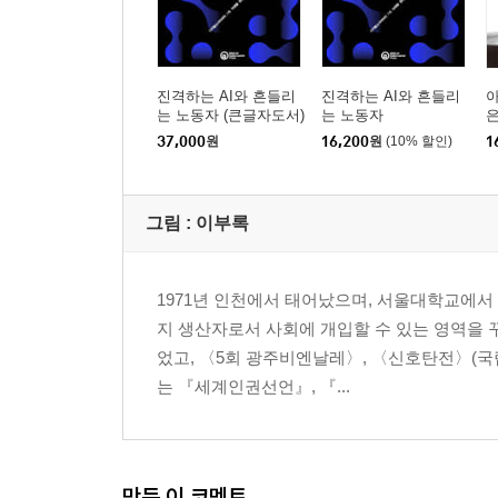
진격하는 AI와 흔들리
진격하는 AI와 흔들리
는 노동자 (큰글자도서)
는 노동자
은
37,000
원
16,200
원
(10% 할인)
1
그림 : 이부록
1971년 인천에서 태어났으며, 서울대학교에서 
지 생산자로서 사회에 개입할 수 있는 영역을 
었고, 〈5회 광주비엔날레〉, 〈신호탄전〉(국
는 『세계인권선언』, 『...
만든 이 코멘트