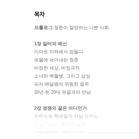
목차
프롤로그
청춘이 절망하는 나쁜 사회
1장 일터의 배신
이마트 지하에서 잠들다
쇳물에 녹아내린 청춘
비정한 세상, 비정규직
소녀와 백혈병, 그리고 삼성
피자 배달원의 위험한 질주
20년 된 20대 유골과의 만남
2장 경쟁의 끝은 어디인가
카이스트 학생들의 자살 도미노
강남 키드의 ‘묻지마 살인’
공부 감옥에 갇힌 세 자매