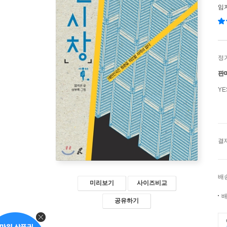
임
정
판
Y
결
배
미리보기
사이즈비교
배
공유하기