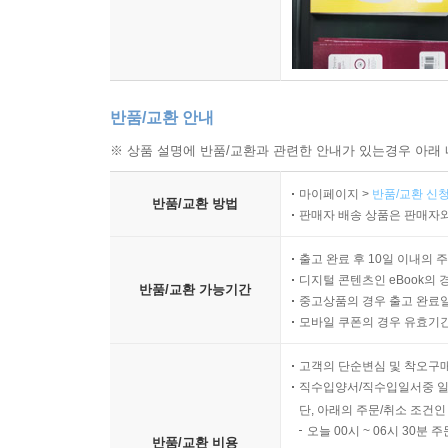
범죄였다. 김 씨는 제빵사였다. “직접 빵집을 운영
됐다. 1억 원을 빚으로 뚜레쥬르 매장을 넘겨받았
침이 떨어졌다. 본사가 리모델링을 요구할 경우 가맹
존폐를 결정지을 법한 날이 다가오고 있었다. 12월
씨는 마음이 바빴다.
반품/교환 안내
※ 상품 설명에 반품/교환과 관련한 안내가 있는경우 아래 
달콤한 빵을 둘러싼 씁쓸하고 살벌한 ‘빵집 전쟁’은
형 체인점 본사는 돈을 벌지만 빵집 주인에서 가맹
마이페이지 >
반품/교환 신청
반품/교환 방법
를 위해 치열한 대리전을 치르고 있는 형국이다. 
판매자 배송 상품은 판매자와
반경 500미터 안에서 파리바게뜨 두 곳, 뚜레쥬르
출고 완료 후 10일 이내의 
를 일이다.
디지털 콘텐츠인 eBook의 
반품/교환 가능기간
중고상품의 경우 출고 완료일
--- 「4-4 쥐식빵 사건」
모바일 쿠폰의 경우 유효기간(
고객의 단순변심 및 착오구
직수입양서/직수입일서중 일
단, 아래의 주문/취소 조건인
오늘 00시 ~ 06시 30분 
반품/교환 비용