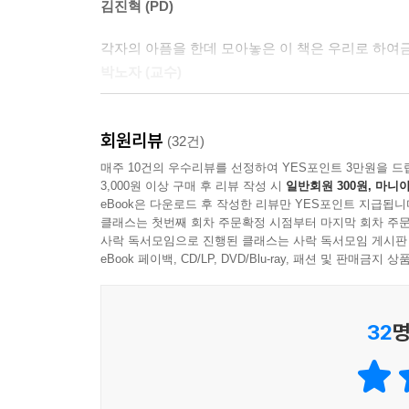
김진혁 (PD)
제도가, 나쁜 편견이 청춘을 짓누르고 있었다. 그 
서울 강남의 거대한 삼성 본관 앞에 딸의 사진을 들고 
“자존심도 인권도 포기한 채 성과를 강요하는 직
각자의 아픔을 한데 모아놓은 이 책은 우리로 하여금
휘둘러도 벗어나기 힘든 가부장제 사회”가 만들
발길이 닿는 대로 걸었다. 정신을 차려보니 어린 시
박노자 (교수)
들여다보며 청춘이 겪는 문제의 본질에 대해 이렇게 
까. 이제 겨우 대학교 2학년인데. 이 끝없는 절망감
오후 1시 20분, 102동 현관 앞을 지나던 요구르트
‘긍정적 사고를 가지라’ 따위의 말로 멘토 행세하는
우리는 현재 한국 사회가 청춘들에게 건네는 위로가
번째 카이스트 학생의 자살이었다.
회원리뷰
김규항 (칼럼니스트)
(32건)
사람의 개별적인 위로만으로는 치유될 수 없는 삶들
매주 10건의 우수리뷰를 선정하여 YES포인트 3만원을 드
높은 학비에 고통받는 청춘들에게 필요한 것은 낮은 
젊음이 무슨 고래 심줄이란 말인가. 얕은 힐링으로 
영재들을 모아두고 학교는 잔인하게 상대평가를 실시했
3,000원 이상 구매 후 리뷰 작성 시
일반회원 300원, 마니아
다치고 사망하는 청춘들에게 필요한 것은 재발방지
- 김현진 (에세이스트)
eBook은 다운로드 후 작성한 리뷰만 YES포인트 지급됩니
다. 자존심이 무너져 서로 성적 이야기를 하지도 못
변화지 위로가 아니다. 저자는 청춘이 맞닥뜨리는 
클래스는 첫번째 회차 주문확정 시점부터 마지막 회차 주문
클리닉을 찾아 상담도 받았다. 그곳에서 민식 씨는
사락 독서모임으로 진행된 클래스는 사락 독서모임 게시판
기자 임지선은 우리 곁의 삶, 아니 죽음의 진실을 
어요”라고 털어놨다.
eBook 페이백, CD/LP, DVD/Blu-ray, 패션 및 판매금
현실을 입체적으로 조명한 스토리 르포르타주
- 손석춘 (언론인)
학생 네 명의 죽음으로 한동안 여론이 들끓었지만 
‘이야기’는 사람의 마음을 움직인다. 통계수치나 논리
임지선과 같은 섬세하고 따뜻한 시선이 있어 위로가
씬 더 질기고 단단했다. 경쟁 사회의 두껍고 높은 
32
명
문제를 다루면서도, 얼핏 객관적으로 보이는 논리
- 송호창 (변호사)
했을까? 죽도록 공부만 하다가 자유를 꿈꾸며 몸을 
독자들의 마음이 움직이기를 바란다. 다시 말해 
저자가 ‘현시창’을 ‘현실은 시궁창’으로 읽고 생생
인간으로의 권리와 삶이 토막나버린 이들의 사연에 
돌아보면 지난 1년, 스스로 생각해도 대단했다. 외