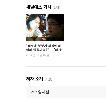
어느 영업맨의 하루
채널예스 기사
영구임대아파트의 회색빛 꿈
(1개)
가난한 명문대생의 눈물
대출 사기단에 걸려 가짜 결혼한 청춘
3장 당신도 여자라면
회사가 나를 성희롱했다
읽다
그놈 목소리, 콜센터는 우울하다
“외로운 부부가 세상에 왜
이리 많을까요?” - 『왜 우
유리방에 갇힌 영혼
리는 혼자가 되었나?』이정
2012년 11월 07일
캄보디아 신부의 남편 탈출
국, 임지선 인터뷰
탈북소녀의 결혼 이야기
미혼모로 살아간다는 것
저자 소개
(1명)
4장 그리고 사건은 계속된다
만삭의 의사부인 사망사건
저 :
임지선
온라인 논객의 죽음
양심적 병역거부한 예비 법조인
쥐식빵 사건