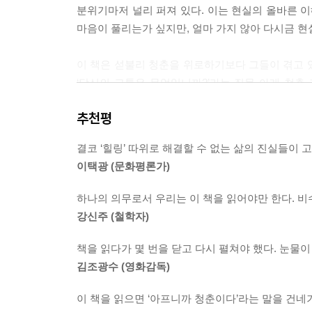
분위기마저 널리 퍼져 있다. 이는 현실의 올바른 이
화하지 않았다. 김 씨의 장례식 내내 차가운 가을비가 
마음이 풀리는가 싶지만, 얼마 가지 않아 다시금 현
물에 녹아내린 청춘」
이 책은 섣불리 청춘을 위로하기보다 그들이 겪고 
젊은 나이에 갑자기 백혈병에 걸려 죽어버리다니, 
‘당신의 고통은 무엇입니까?’라는 질문 아래 청춘
나 없는 집안이다. 유미 역시 건강하고 건강한 아
매우 구체적이고 개별적인 여러 청춘들의 가슴 먹먹
백혈병에 걸려 스물세 살에 죽었다. 억울했다. 어쩌
추천평
꿈을 어떻게 꾸는 건지조차 모르는 고등학생 소녀
그날부터 투사가 됐다.
옮겼지만 갈수록 삶이 불안해지는 30대 회사원, 
결코 ‘힐링’ 따위로 해결할 수 없는 삶의 진실들이 
살해당한 여성….
황상기 씨의 예상대로 유미 혼자만 죽은 게 아니었
이택광 (문화평론가)
록 유미의 병은 산업재해, 업무상 질병이라는 확신이
노동, 돈, 경쟁, 여성을 키워드로 묶은 모두 24
가에서 소주 한잔 하자고 해서 함께 횟집에 갔다. 
하나의 의무로서 우리는 이 책을 읽어야만 한다. 비
힘으로는 목소리를 낼 수 없는 사람들의 목소리를 
“왜 산업재해가 아니냐”며 욕까지 퍼붓고 일어나 나왔
강신주 (철학자)
그리하여 지금 청춘들에게 정작 필요한 것은 얄팍한 
테니 삼성을 비판하지 말아 달라”는 제안까지 건넸다
책을 읽다가 몇 번을 닫고 다시 펼쳐야 했다. 눈물이
나쁜 사회에서 살지 않을 권리
김조광수 (영화감독)
백혈병으로 죽어간 삼성의 어린 노동자들은 대부분 1
숙사만 오가며 하라는 대로 일만 했으며, 너무 착해
이 책을 읽으면 ‘아프니까 청춘이다’라는 말을 건네기
저마다의 사연은 다르지만 저자가 찾아간 고통의 현장
기서 싸움을 끝내지 않으려고 한다. 더 많은 피해자