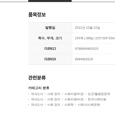
품목정보
발행일
2012년 10월 22일
쪽수, 무게, 크기
245쪽 | 389g | 153*204*20
ISBN13
9788994963525
ISBN10
8994963529
관련분류
카테고리 분류
국내도서
사회 정치
사회비평/비판
빈곤/불평등문제
국내도서
사회 정치
사회비평/비판
한국사회비평
국내도서
사회 정치
사회학
사회사/사회문화