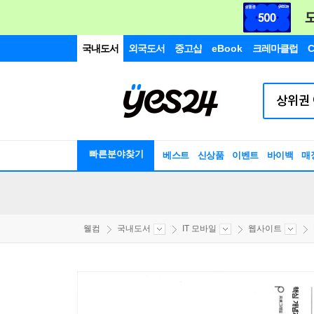
국내도서
외국도서
중고샵
eBook
크레마클럽
C
빠른분야찾기
베스트
신상품
이벤트
바이백
매
웰컴
국내도서
IT 모바일
웹사이트