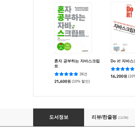
혼자 공부하는 자바스크립
Do it! 자
트
38건
16,200
원
(10
21,600
원
(10% 할인)
코어 자바스크립트
도서정보
리뷰/한줄평
(11/36)