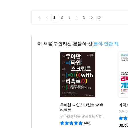
1
2
3
4
5
이 책을 구입하신 분들이 산
분야 연관 책
우아한 타입스크립트 with
리액
리액트
성낙현
우아한형제들 웹프론트개발그룹 저
한빛미
|
60건
30,6