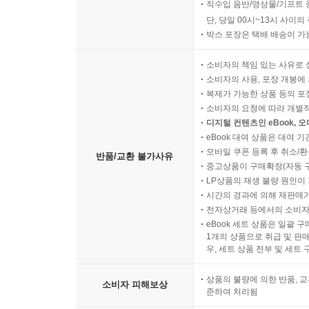
직수입 음반/영상물/기프트 
단, 당일 00시~13시 사이
박스 포장은 택배 배송이 가
소비자의 책임 있는 사유로 
소비자의 사용, 포장 개봉에 
복제가 가능한 상품 등의 포장을 
소비자의 요청에 따라 개별
디지털 컨텐츠인 eBook, 
eBook 대여 상품은 대여 기
모바일 쿠폰 등록 후 취소/환
반품/교환 불가사유
중고상품이 구매확정(자동 
LP상품의 재생 불량 원인이 기
시간의 경과에 의해 재판매가
전자상거래 등에서의 소비자
eBook 세트 상품은 일괄 
1개의 상품으로 취급 및 판매
우, 세트 상품 전부 및 세트
상품의 불량에 의한 반품, 교
소비자 피해보상
준하여 처리됨