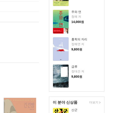
주와 연
청예 저
14,000
원
홍학의 자리
정해연 저
9,800
원
급류
정대건 저
9,800
원
이 분야 신상품
더보기
산군