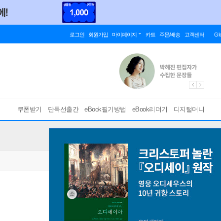
로그인
회원가입
마이페이지
카트
주문/배송
고객센터
Gl
쿠폰받기
단독선출간
eBook필기방법
eBook리더기
디지털머니