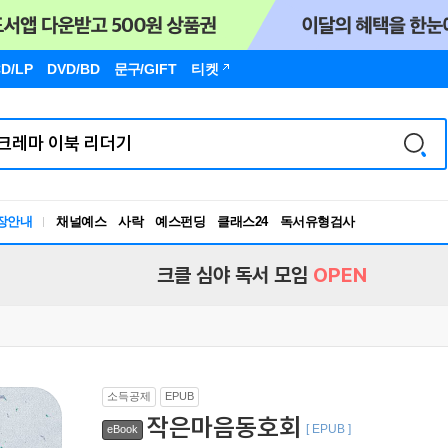
D/LP
DVD/BD
문구
/GIFT
티켓
장안내
채널예스
사락
예스펀딩
클래스24
독서유형검사
RBTI Lab
독서유형검사
크클 심야 독서 모임
OPEN
소득공제
EPUB
작은마음동호회
[ EPUB ]
eBook