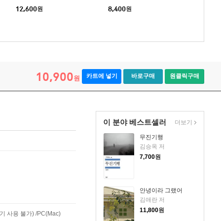
12,600
원
8,400
원
10,900
카트에 넣기
바로구매
원클릭구매
원
이 분야 베스트셀러
더보기
무진기행
김승옥 저
7,700
원
안녕이라 그랬어
김애란 저
11,800
원
사용 불가) /PC(Mac)