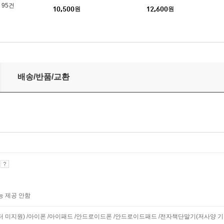
95건
10,500
원
12,600
원
배송/반품/교환
기
능 제공 안함
니터 미지원) /아이폰 /아이패드 /안드로이드폰 /안드로이드패드 /전자책단말기(저사양 기기 