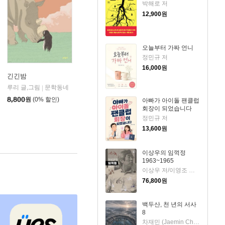
박해로 저
12,900
원
오늘부터 가짜 언니
정민규 저
16,000
원
긴긴밤
음
루리 글,그림
문학동네
|
8,800
원
(0% 할인)
아빠가 아이돌 팬클럽
회장이 되었습니다
정민규 저
13,600
원
이상우의 임꺽정
1963~1965
이상우 저/이영조 그림
76,800
원
백두산, 천 년의 서사
8
차재민 (Jaemin Cha) 저