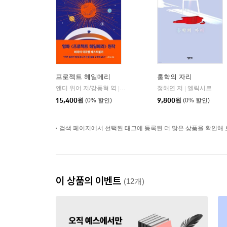
프로젝트 헤일메리
홍학의 자리
앤디 위어 저/강동혁 역
알에이치코리아(RHK)
정해연 저
엘릭시르
|
|
15,400
원
(0% 할인)
9,800
원
(0% 할인)
검색 페이지에서 선택된 태그에 등록된 더 많은 상품을 확인해 
이 상품의 이벤트
(12개)