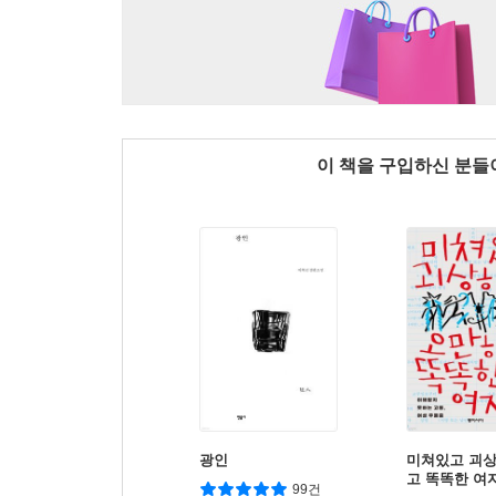
이 책을 구입하신 분
광인
미쳐있고 괴
고 똑똑한 여
99건