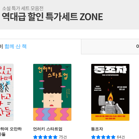
들이
함께 산 책
상하며 오만하
언러키 스타트업
동조자
자들
75건
64건