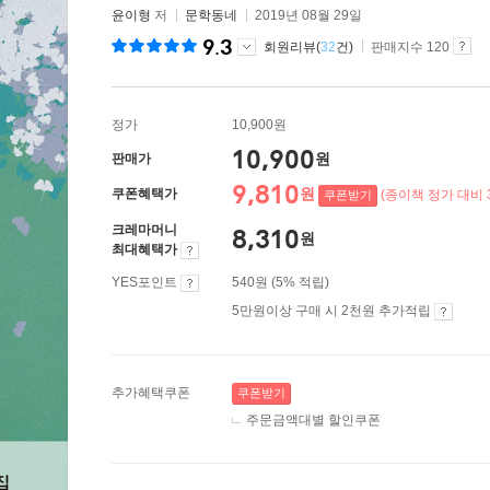
윤이형
저
문학동네
2019년 08월 29일
9.3
회원리뷰(
32
건)
판매지수 120
정가
10,900원
10,900
원
판매가
9,810
원
쿠폰혜택가
(종이책 정가 대비 
쿠폰받기
크레마머니
8,310
원
최대혜택가
YES포인트
540원 (5% 적립)
5만원이상 구매 시 2천원 추가적립
추가혜택쿠폰
쿠폰받기
주문금액대별 할인쿠폰