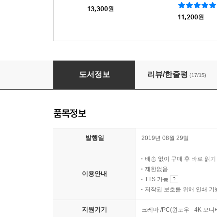
13,300
원
11,200
원
작은마음동호회
도서정보
리뷰/한줄평
(17/15)
품목정보
발행일
2019년 08월 29일
배송 없이 구매 후 바로 읽
제한없음
이용안내
TTS 가능
저작권 보호를 위해 인쇄 기
지원기기
크레마 /PC(윈도우 - 4K 모