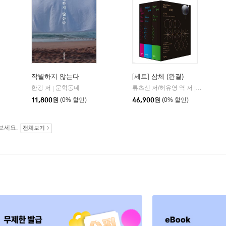
작별하지 않는다
[세트] 삼체 (완결)
한강 저
문학동네
류츠신 저/허유영 역 저
자음과모
|
|
11,800
원
(0% 할인)
46,900
원
(0% 할인)
보세요.
전체보기