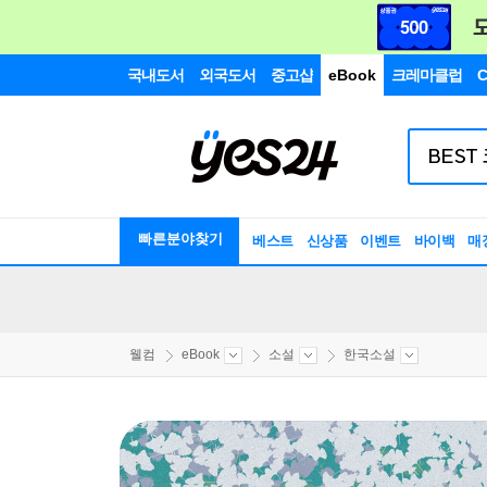
국내도서
외국도서
중고샵
eBook
크레마클럽
C
빠른분야찾기
베스트
신상품
이벤트
바이백
매
웰컴
eBook
소설
한국소설