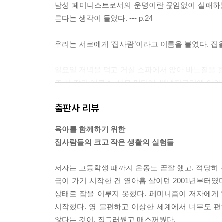
남성 페미니스트로서의 운명이란 끊임없이 실패하는 
른다는 생각이 들었다. --- p.24
우리는 서로에게 ‘집사람’이라고 이름을 붙였다. 집을 근
일요일 저녁을 먹고 거실 소파에서 앉아 바느질을 할
또 한 땀의 에로스. 산모 팬티에, 배냇저고리에 아이의
출판사 리뷰
젖이 도는 기분은 어떤가요. 젖이 차는 느낌은 어떤
습니다. --- p.84
육아를 함께하기 위한
집사람들의 크고 작은 생활의 실험들
매일매일 미역국을 끓이다 보니 어느새 나는 미역국 
꽃게미역국, 닭고기미역국. 분명 나는 미역국 장인이 될 
저자는 고등학생 때까지 운동도 곧잘 했고, 적당히 
금이 가기 시작한 건 열아홉 살이던 2001년부터였
나도 이렇게 아버지의 품에 안겨 긴 새벽을 소낙소낙
상태로 잠을 이루지 못했다. 페미니즘이 저자에게
나도 이렇게 품을 키워가며 아버지가 되어가는 거겠지? -
시작했다. 영 불편하고 이상한 세계에서 너무도 
않다는 것이, 징그러웠고 매스꺼웠다.