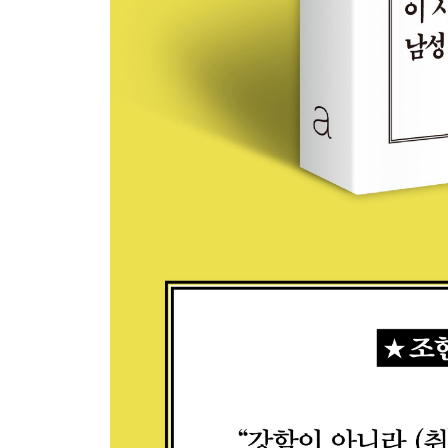
돈 벌어야지에서 돌봐야지로 240
무책임하고 무능력한 아빠 242
나 차상위계층 247
또 이사 249
빨간모자 해병대 할아버지 253
맘충이라고 했다 256
지옥에서 온 날씨 260
한계를 다루는 기예, 육아 요가 264
슬로 슬로 ㅋㅋ 268
나에게 들려주려 했지 271
마이너스 엄마들 274
낱말 연습 277
완모파티 280
6부 바다를 건너려는 나비들처럼
두 번째 페미니스트 285