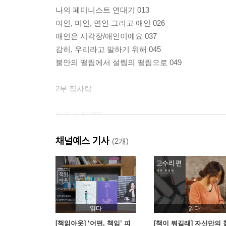
나의 페미니스트 연대기 013
여인, 미인, 연인 그리고 애인 026
애인은 시각장/애인이에요 037
감히, 우리라고 말하기 위해 045
불안의 떨림에서 설렘의 떨림으로 049
2부 집사람
처음 심장 055
너로 인해 우리는 마법에 걸렸단다 057
채널예스 기사
새로운 눈으로 여행하기 059
(2개)
저는 잔액 부족 하우스의 집사람입니다 065
지구에서 첫 번째 밤을 보내게 될 너를 위해 068
술과 담배를 끊었다 070
어떤 파괴 - 독박육아 072
곁에 있어 076
읽다
읽다
만삭 079
[책읽아웃] ‘어떤, 책임’ 피
[책이 뭐길래] 자신만의 