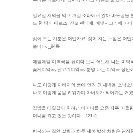
일요일 저녁을 먹고 거실 소파에서 앉아 바느질을 할
또 한 땀의 에로스. 산모 팬티에, 배냇저고리에 아
젖이 도는 기분은 어떤가요. 젖이 차는 느낌은 어떤
습니다. _84쪽
매일매일 미역국을 끓이다 보니 어느새 나는 미역국 
꽃게미역국, 닭고기미역국. 분명 나는 미역국 장인이 
나도 이렇게 아버지의 품에 안겨 긴 새벽을 소낙소낙
나도 이렇게 품을 키워가며 아버지가 되어가는 거겠지
집밥을 매일같이 차려낸 어머니를 요즘 자주 떠올린
머니를 겪고 있는 탓이다. _121쪽
반복되는 집안 살림과 하루 세끼 밥상 차림은 굉장한