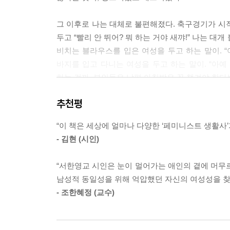
집밥을 매일같이 차려낸 어머니를 요즘 자주 떠올린
머니를 겪고 있는 탓이다. --- p.121
그 이후로 나는 대체로 불편해졌다. 축구경기가 시
두고 “빨리 안 뛰어? 뭐 하는 거야 새꺄!” 나는 
반복되는 집안 살림과 하루 세끼 밥상 차림은 굉장한
비치는 블라우스를 입은 여성을 두고 하는 말이. “
기도 전에 곯아떨어졌다. 100일 쯤 익히고 나니 본격적
바지를 입고 다니는 여성을 두고 하는 말이. “아예
하는 걸까. 부인들은 남편 아침밥은 꼭 챙겨야 한다는
품에서 젖이 도는 것처럼 가슴이 따뜻하다. 사랑한다
복해라는 말을 중얼거린다. 품의 세계에서는 이상한 일들
추천평
“세상이 바뀌지 않는다는 말을 나의 삶을 바꾸지 
애인, 아이)과 리듬을 맞추기 위해 집사람 회의를 
돌봄이 “사회생활의 필수 원리”로 받아들여져 “돌봄에
“이 책은 세상에 얼마나 다양한 ‘페미니스트 생활사
수 있게, 밥을 다 먹고 나면 같이 설거지를 하고,
다’, ‘돌아버리다’를 포함한 천 가지 지층을 가진
- 김현 (시인)
다. --- p.163
자본주의 아래 명랑함을 잃지 않기 위해 ‘자본주의
“서한영교 시인은 눈이 멀어가는 애인의 곁에 머무르
세 가지 경제원칙이고, “지구에 돈만 벌러 오지 않
지난 한 해를 돌아본다. 돌아본 그 자리에 아가의 
남성적 동일성을 위해 억압했던 자신의 여성성을 찾
77만 원 정도를 벌 수 있는 임금 노동을 하며, 직접
지 않는 울음소리가 있다. 젖 맛을 풍기는 아내의 브래
- 조한혜정 (교수)
79
이러한 집사람들의 크고 작은 생활의 실험들과 다
육아를 온전히 함께할 수 있는 기반이 되었다.
분홍색 티셔츠를 하나 사서 자주 입고 다닌다. 자주