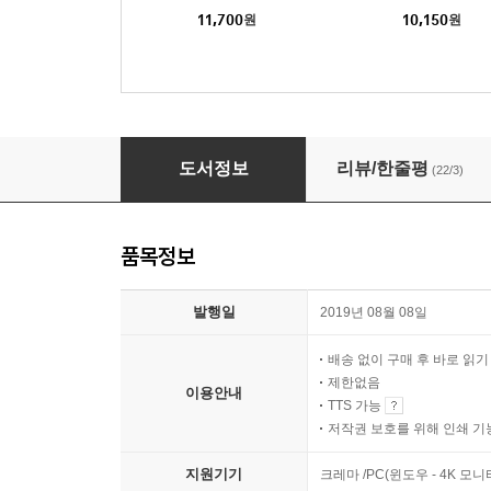
11,700
원
10,150
원
두 번째 페미니스트
도서정보
리뷰/한줄평
(22/3)
품목정보
발행일
2019년 08월 08일
배송 없이 구매 후 바로 읽
제한없음
이용안내
TTS 가능
저작권 보호를 위해 인쇄 기
지원기기
크레마 /PC(윈도우 - 4K 모