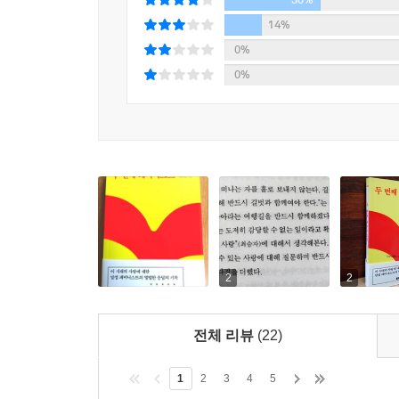
질서를 어떻게 뒤집을 것인가? 습관적으로 쓰는 젠
를 먼저 이용하게 해준다고 했다. --- p.247
14%
기준으로 선택할 것인가? 소비를 덜할 수 있는 생활
0%
저는 애인의 젖 앞에서는 언제나 두 번째 사람이었습
0%
그에게 페미니즘은 작고 구체적이어서 더욱 반짝이
적으로, 비유적으로만 느낄 수밖에 없었습니다. 저는 
반짝반짝하게 닦는 일, 100일간 아기를 품에서 키
281
울부짖고, 가정폭력 피해 여성 청소년들, 탈학교 
혼잣말을 기록해두는 일……
내가 실존한다는 사실 그 자체로 이 지긋지긋한 가부
상’을 떠올려본다. --- p.303
일상의 작고 사소한 것들은 날마다 반복했을 때에
건네는 박수소리일지도 모른다. 저자는 “감히, 우
위대한 사랑은 그 자신이 사랑할 대상을 먼저 창조하
한다.” 저자는 말한다. “가볍게, 춤추듯, 반복하며
안해나갈 것이다. 사유하는 사랑은 분명, 무모하고 
아니다. 물음과 시도와 행위 속에서 늘 실현되는 것이
2
2
--- p.304
전체 리뷰
(22)
1
2
3
4
5