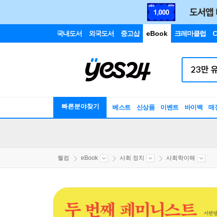
국내도서
외국도서
중고샵
eBook
크레마클럽
C
빠른분야찾기
베스트
신상품
이벤트
바이백
매
웰컴
eBook
사회 정치
사회학이해