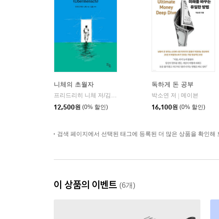
니체의 초월자
독하게 돈 공부
프리드리히 니체 저/김철 편역
히읏
박소연 저
메이븐
|
|
12,500
원
(0% 할인)
16,100
원
(0% 할인)
검색 페이지에서 선택된 태그에 등록된 더 많은 상품을 확인해 
이 상품의 이벤트
(6개)