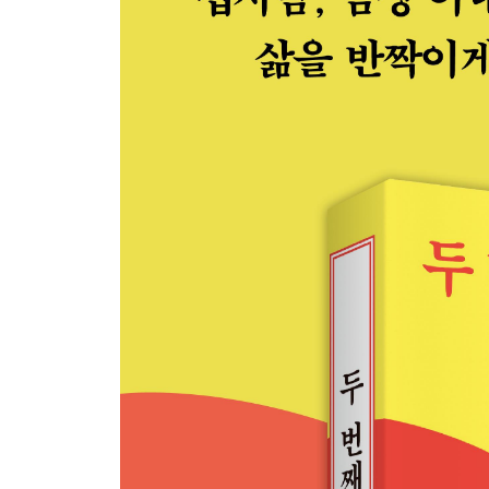
어머니와 어머니들 120
100일, 호랑이와 곰의 시간에 관하여 123
엄마라는 어마어마한 126
가사노동 분할의 어려움 128
토요일 밤의 집사람 회의 134
짐승처럼 사랑하기 138
이렇게 아버지가 되어간다 140
아버지는 어땠을까? 143
위대한 유산 148
남편, 그 인간, 이 새끼 151
어떤 싸움의 기록 153
엄마에게 젖이 있다면 아빠에게는 품이 있다 156
언어의 기원전, 옹알이 159
‘돌보다’의 지층 161
아이가 퀴어라면 164
은근히 미지근하고 조심스러운 연민의 시선들 167
동반자 1인 170