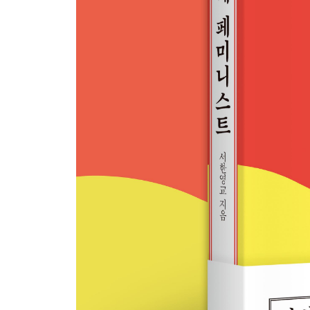
문턱에 걸린 유아차와 휠체어 173
어린이집 신청 176
우리 서로 처음 생일 179
4부 순간일지 영원일지 181
5부 남성 아내
나의 자주색 원피스 215
이 모든 것이 지나가리라 218
애인은 헐벗고 다닌다 220
공공 수유 223
아빠는 페미니스트 226
살림과 비트 228
농부님이 길러주셨지요 231
담요 농사 234
걸레질하는 무릎 236
삶을 반짝이게 하는 일 238