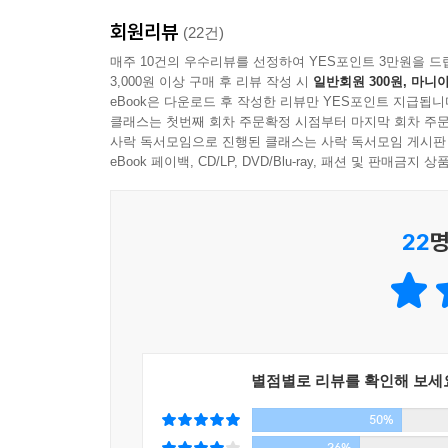
베레모를 씌워주고, 모로코에서 선물받은 원피스를 
회원리뷰
(22건)
육아휴직이 끝나고 작은 아르바이트들을 시작했다. 
다. --- p.226
매주 10건의 우수리뷰를 선정하여 YES포인트 3만원을 드
기업의 스토리텔링, 속기, 잡지사 보조 에디터 일
3,000원 이상 구매 후 리뷰 작성 시
일반회원 300원, 마니아
조건은 재택근무 하지 않는다는 것이었는데, 말이 
남자니까, 라는 말은 입에 올리지 않기로 한다. 남자
eBook은 다운로드 후 작성한 리뷰만 YES포인트 지급됩니
일한다는 조건이 나에게 가장 중요한 조건이었다. 아
클래스는 첫번째 회차 주문확정 시점부터 마지막 회차 주문
게 아니라고 이야기해준다. --- p.226
사락 독서모임으로 진행된 클래스는 사락 독서모임 게시판
eBook 페이백, CD/LP, DVD/Blu-ray, 패션 및 판매금
내면에 존재하는 여성성과, 수많은 타자들(LGBTQ,
집안일은 비트다. 반복되고, 동일한 시간에 거의 정
아침밥을 차리고, 빨래를 갠다. 7시에 아침밥을 먹이
여러 가지 실험과 모험을 겪어나가면서도 여전히 저
며 하루의 비트를 만든다. --- p.228
22
명
한 번 더” 실패할 것임을 예견하고, 두 번째 페미
페미니즘은 구체적이지 않고서는 관통할 수 없는 성
아기가 나오니 정말 열심히 돈을 벌어야겠다는 결
싶어. 가능하면 육아휴직을 써. 1년 동안 쓰는 게 어
내면에 존재하는 여성성과, 수많은 타자들(여성, L
이 필요하더라. 딱 100일 만이라도! 나는 그 100일 동
새롭게 배우게 한 것도 페미니즘이었다. 살림을 
한 것도 페미니즘이었다.
별점별로 리뷰를 확인해 보세
차상위계층 신청하러 주민센터에 갔다. 배우자는 시각
상하게 했다. 서류를 쓰라고 해서 쓰기 시작했다. 자
50%
그래서 그는 ‘구체적으로’ 삶의 방식에 대해 질문
년에 8만 원씩 문화활동비를 주겠다고 했다. 정부
36%