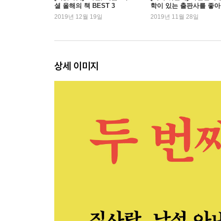
셜 올해의 책 BEST 3
학이 있는 출판사를 좋
해달 081
니다 – 고수리 편
2019년 12월 19일
2019년 11월 28일
초유 083
분홍의 시간 085
언어의 경계에서 덜컹거리며 말하기 091
처음 해본 연습 094
상세 이미지
야만의 육아법 096
육아휴직 102
남편 104
3부 아버지
이응 107
수유 109
울음과 노래가 있어 112
새끼들, 생명의 질감 114
새벽 쪽잠 116
쮸쮸 연결고리 119