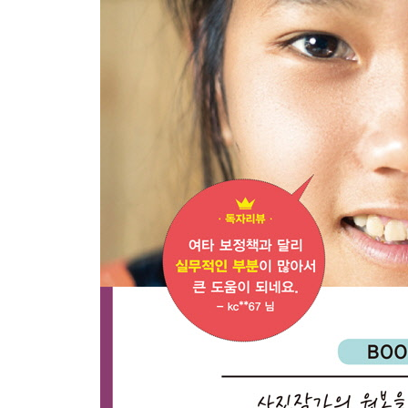
[색상 보정을 위해 꼭 알아야 할 8가지 테크닉]
8. 모든 색의 기준을 잡고 시작한다 - 화이트 밸런스
9. 전체적인 색감 보정하기 - 생동감/채도
10. 색상별로 보정하기 - HSL 패널
11. 색상 채널별로 보정하기 - 톤 곡선
12. 밝은, 어두운 2단계로 나누어 보정하기 - 명암
13. 밝은, 중간, 어두운 3단계로 디테일하게 보정하기
14. 원하는 색만 콕 짚어 보정하기 - 색조/채도(포토
15. 색이란 뭘까? 어떻게 만들어지지? - 채널의 이
16. 각 채널의 명도가 바로 색이다 - 채널 혼합(포토
PART 5 Noise, Sharpen, Blur｜ 결함을 날리는
[센서 먼지, 색수차, 왜곡]
1. 센서 먼지, 전기선, 점, 기미 모두 책임진다! - 얼
2. 색수차, 왜곡 등 렌즈 오류를 바로잡는 첫 번째 방
3. 왜곡에 특화된 렌즈 오류를 바로잡는 두 번째 방법