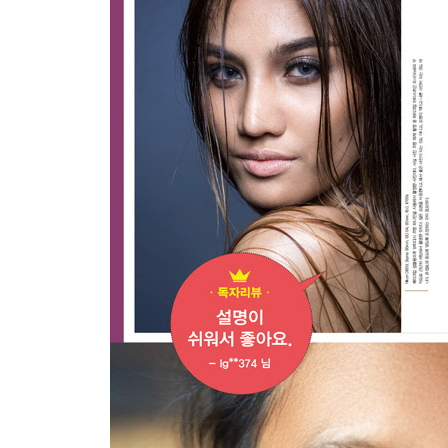
15. 원형이라면 방사형 필터 툴
16. 의외로 쓸 만한 사전 설정 이용하기
17. 노출의 한계를 극복하는 HDR 사진 만들기
18. 멋진 파노라마 사진 만들기
19. 번거로운 작업을 편리하게 만드는 HDR 파노라
PART 4 Color｜ 컬러 이론부터 색상 보정까지
[컬러, 사진가가 색을 알아야 할 이유]
1. 우리가 보는 색은 진짜 그 색일까?
2. 한계를 메꾸기 위한 우리의 노력 - 색공간, 색역
3. 색의 재료는 무엇인가? 색공간
4. 색공간 중 우리가 표현할 수 있는 범위, 색역
5. 색역을 풍부하게 만드는 비트심도
6. 선글라스를 끼고 색 보정을 하고 싶은가? 캘리
7. 그래서 내 사진의 색을 살리기 위해 해야 할 일, 