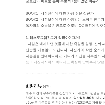
포토샵 라이트룸 분야 독보적 1등이었던 이유?
BOOK1_ 사진관리에 대한 가장 쉬운 접근과
BOOK2_ 사진보정에 대한 아낌없는 노하우 전수가
독자와의 소통을 기반으로 어도비 CC 버전에 맞추
1. 히스토그램? 그거 알잖아? 그거!
- 사실은 애매하던 것들에 대한 확실한 설명. 진짜 
단순한 매뉴얼이 아닙니다. 사진가의 작업 순서에
지름길을 안내하니까요. 게다가 사진을 다루면서 자주
등의 사진지식까지 어디서도 확실히 답해주지 않던 
2. 전문가랑 내 사진은 뭐가 다른 걸까?
- 보는 눈부터 키우는 보정 전후 비교
회원리뷰
내 사진에 어떤 문제가 있는지 모르겠다구요? 사
(4건)
하는지부터 방향을 잡고 시작합니다. 보는 눈을 키운
매주 10건의 우수리뷰를 선정하여 YES포인트 3만원을 드
3,000원 이상 구매 후 리뷰 작성 시
일반회원 300원, 마니아
eBook은 다운로드 후 작성한 리뷰만 YES포인트 지급됩니
3. 따라하는 것만으로도 보정 단계의 ABC를 알 