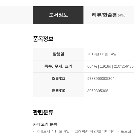
권학봉의 포토샵 라이트룸 클래식 CC 사진보정
도서정보
리뷰/한줄평
(4/10)
품목정보
발행일
2019년 08월 14일
쪽수, 무게, 크기
664쪽 | 1,918g | 210*256*
ISBN13
9788960305304
ISBN10
8960305308
관련분류
카테고리 분류
국내도서
IT 모바일
그래픽/디자인/멀티미디어
포토샵