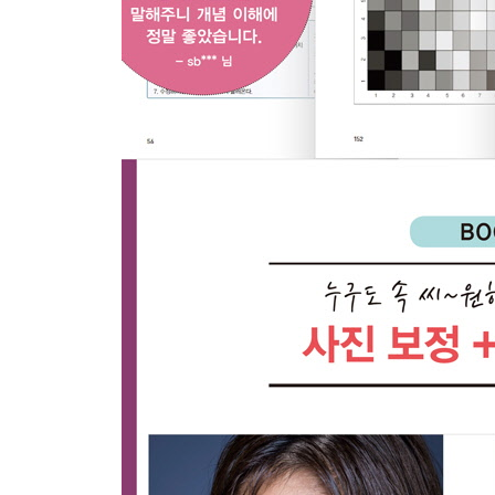
[히스토그램이 당신에게 전하고 싶은 말]
1. 애매하게 알고 있던 히스토그램에 대한 모든 것
2. 라이트룸, 포토샵, 카메라 히스토그램의 차이와 
3. 히스토그램으로 노출 정보 보는 법 배우기 - 노출
4. 히스토그램을 이용해 최대한의 계조를 이끌어내
5. 그래서 계조를 최대화하는 것이 항상 옳은가?
[예제로 배우는 노출 보정의 ABC]
6. 1단계: 가장 밝은 곳과 가장 어두운 곳을 찾는 클
7. 2단계: 클리핑 후 사진가의 개성 표현하기 - 밝
8. 3단계: 중간톤으로 전체 밝기 조정하기 - 노출
9. 강력하지만 민감한 톤 곡선
10. 간단하게 느낌을 찾아가는 프로필 브라우저
11. 큰 부분이라면 보정 만능키, 점진적 필터 툴(일
12. 전문가 팁, 점진적 필터 툴의 선택 영역 수정하
13. 보다 편리해진 선택 영역 수정하기 - 범위 마스
14. 작은 부분이라면 조정 브러시 툴 - 닷징/버닝