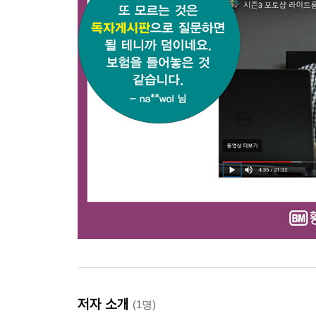
24. 만들어보자, 초저가 촬영 스튜디오
25. 이 저렴한 촬영 세팅의 비싼 효과!
26. 상품 촬영에 대해 자주 질문하는 것들 Q&A
27. 잘 팔리는 깔끔한 제품사진으로 보정하는 법 - 
｜스택모드 STACK｜
전문가의 숨겨진 노하우, 스택모드
28. 사진가의 손발을 편하게 해줄 스택모드(포토샵)
29. 하나도 안 낭만적인 은하수 사진 찍기
30. 노이즈 없는 은하수 사진 만들기 - 중간값(포토샵
31. 경복궁에서 사람만 한 번에 싹 없애는 마술? - 
32. 도시의 야경, 그 화려한 불빛 모으기 - 최대값(
33. 노출 부족인 사진들을 모아 완벽한 노출로 살려
라이트룸 클래식 단축키 모음 (MAC/Windows)
찾아보기
저자 소개
(1명)