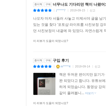
너무나도 기다리던 책이 나왔어
종이책
구매
j******7
2019-09-15
신고
|
|
|
나오자 마자 서둘러 사놓고 이제서야 글을 남기
있는 것을 찾다 '포토샵 라이트룸 사진보정 강
던 사진보정이 내곁에 와 있었다. 자연스럽게 작가
이 리뷰가 도움이 되었나요?
구입 후기
종이책
구매
m*****4
2019-09-14
신고
|
|
|
책은 두꺼운 편이지만 읽기가 
완 되었다고 합니다. 유튜브에
하게 되었습니다. 동영상 강의
같이 올려봅니...
더보기
이 리뷰가 도움이 되었나요?