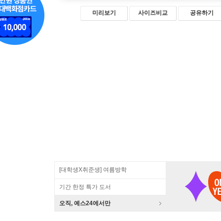
미리보기
사이즈비교
공유하기
[대학생X취준생] 여름방학
기간 한정 특가 도서
오직, 예스24에서만