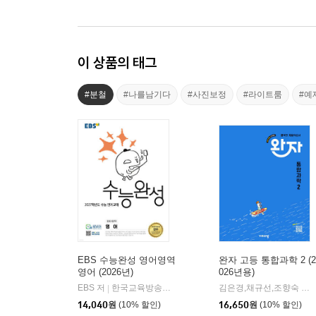
이 상품의 태그
#분철
#나를남기다
#사진보정
#라이트룸
#예
EBS 수능완성 영어영역
완자 고등 통합과학 2 (2
영어 (2026년)
026년용)
EBS 저
한국교육방송공사
김은경,채규선,조향숙 등저
|
14,040
원
(10% 할인)
16,650
원
(10% 할인)