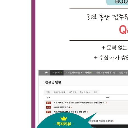
15. 작은 센서의 드론 사진을 최상의 품질로 만들기 
｜인물 CHARACTER｜
보정 분야: 여자, 남자, 아이, 노인, 동물, 웨딩, 광고
16 나도 인물사진을 잘 찍고 싶다
17. 나도 인물사진을 보정할 때의 주의점과 주요 
18. 사진 보정의 첫 단추, 작업할 부분만 선택하기(
[방법 1] 빠르고 간편한 올가미 툴 [방법 2] 다각형 올
[방법 4] 펜 툴 그리고 선택 영역을 전담하는 ‘선택 및
19. 실제로 이럴까 싶은 패션 사진의 비밀 - 픽셀 
20. 혼자 세상사는 듯한 광고 속 그녀들의 진짜 비밀
21. 실전! 여드름 꼬마숙녀의 피부부터 이목구비까지
｜상품 PRODUCT｜
보정 분야: 집 안에서 프로 느낌으로 제품 촬영하기
22. 제품사진은 조명이 힘! ...이라는데 뭐가 필요한
23. 촬영 장비 문제 해결하기