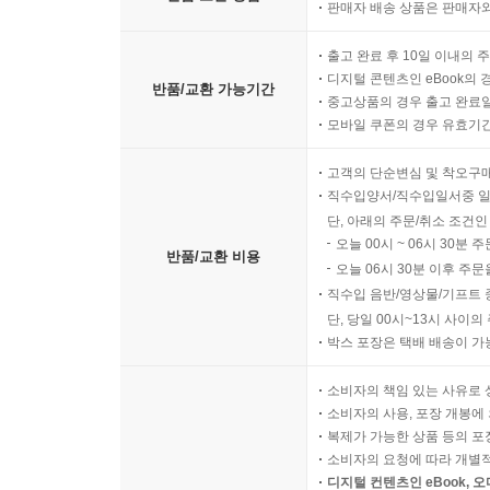
판매자 배송 상품은 판매자와
출고 완료 후 10일 이내의 
디지털 콘텐츠인 eBook의 
반품/교환 가능기간
중고상품의 경우 출고 완료일
모바일 쿠폰의 경우 유효기간(
고객의 단순변심 및 착오구
직수입양서/직수입일서중 일
단, 아래의 주문/취소 조건인
오늘 00시 ~ 06시 30분 
반품/교환 비용
오늘 06시 30분 이후 주문
직수입 음반/영상물/기프트 
단, 당일 00시~13시 사이
박스 포장은 택배 배송이 가
소비자의 책임 있는 사유로 
소비자의 사용, 포장 개봉에 
복제가 가능한 상품 등의 포장을 
소비자의 요청에 따라 개별
디지털 컨텐츠인 eBook, 