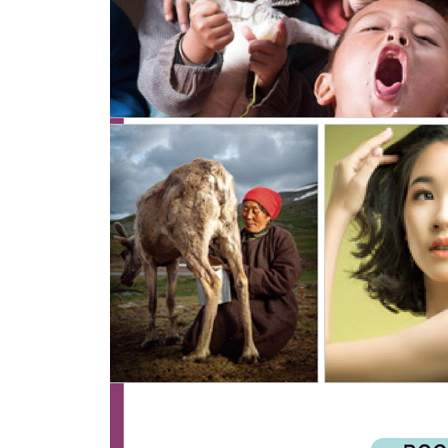
1. 나도 풍경사진을 잘 찍고 싶다
2. 풍경사진을 보정할 때의 주의점과 주요 기능들
3. 필요 없는 대상을 제거하는 가장 간단한 방법(포
4. 필요한 부분을 늘이는 가장 자연스러운 방법(포토
5. 드라마틱한 풍경사진 만들기
6. 깊이감이 느껴지는 앤설 애덤스풍 흑백사진 만
｜다큐멘터리 DOCUMENTARY｜
보정 분야: 다큐멘터리 사진, 신문/책/언론 보도 사
7. 나도 좋은 다큐멘터리 사진을 찍고 싶다
8. 다큐멘터리 사진을 보정할 때의 주의점과 주요 
9. 스트로보스코프 무예타이 선수 - 프레이밍과 클
10. 손님 접대하는 마을 이장과 어머니 - 고계조 
11. 작업하는 로힝야 남자 - 컬러와 톤 조정으로 
12. 파란 우산을 쓴 소년 - 흐린 날의 노출과 색감 
13. 러이끄라통 축제 - 따뜻한 색감으로 낭만적인 
14. 자리아 탄광마을 사람들 - 거칠고 회화적인 스