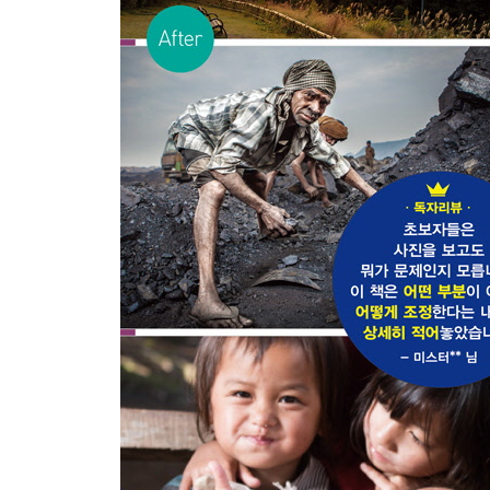
PART 6 Export｜ 그 결과 완성된 이 한 장의 사진!
[웹용, 판매용, 인화 서비스용, 직접 인쇄까지 상황별
1. 다른 이름으로 저장하기? 아니, 내보내기! - 
궁금할 때 찾아보는 내보내기 옵션의 모든 것
3. 클릭 한 번으로 끝내는 내보내기 프리셋 만들기
4. 웹용 내보내기 - 인스타그램, 페이스북, 인터넷 
5. 전문 디자이너가 있는 곳으로 내보내기 - 신문사,
6. 작은 사이즈로 출력하기 - 국내 인화업체
7. 전문가용으로 출력하기 - 전시용, 고품질 인화
8. 집에서 직접 인쇄하기 - 인쇄 모듈
9. 나만의 도장, 워터마크 제작하기
BOOK 2 Retouching
/ 사진 분야별 리터칭 시크릿
｜풍경 LANDSCAPE｜
보정 분야: 자연, 거리, 파노라마, 흑백사진