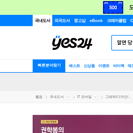
국내도서
외국도서
중고샵
eBook
크레마클럽
C
빠른분야찾기
베스트
신상품
이벤트
바이백
매
웰컴
국내도서
IT 모바일
그래픽/디자인/...