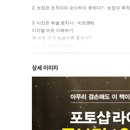
2. 보정은 조작이라 순수하지 못하다? - 보정의 목적
3. 사진은 픽셀 뭉치다 - 비트(Bit)
디지털 비트 이해하기
왜 비트 수가 높을수록 좋은가?
심도 간 변환의 득실은?
사진가 Q&A_ 비트심도
상세 이미지
4. 제발 Raw로 찍어라 - 로우(Raw)
DSLR 시대의 완전체, Raw 파일
사진가 Q&A_ Raw를 버리고 JPG를 선호하는 사
5. 사진가를 위한 작업환경 만들기
이상적인 작업실 환경? 이상은 이상일 뿐이다
노트북 vs 데스크톱
사진가가 신경 써야 할 하드웨어
투자해도 절대 아깝지 않은 모니터