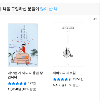
이 책을 구입하신 분들이
많이 산 책
2
/4
게으른 게 아니라 충전 중
세이노의 가르침
입니다
2,854건
122건
6,480
원
(10% 할인)
13,050
원
(10% 할인)