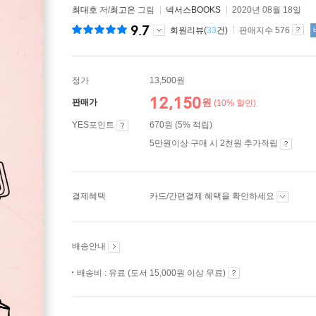
최대호
저/
최고은
그림
넥서스BOOKS
2020년 08월 18일
9.7
회원리뷰(
33
건)
판매지수 576
정가
13,500원
12,150
원
판매가
(10% 할인)
YES포인트
670원 (5% 적립)
5만원이상 구매 시 2천원 추가적립
결제혜택
카드/간편결제 혜택을 확인하세요
배송안내
배송비 : 유료 (도서 15,000원 이상 무료)