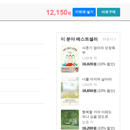
12,150
카트에 넣기
바로구매
원
이 분야 베스트셀러
더보기
사춘기 엄마의 오장육
부
나민애 저
16,020
원
(10% 할인)
너를 아끼며 살아라
나태주 저
16,650
원
(10% 할인)
행복할 거야 이래도
되나 싶을 정도로
일홍 저
16,200
원
(10% 할인)