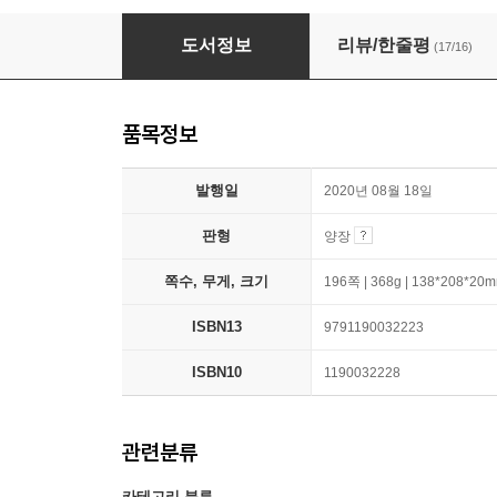
평범히 살고 싶어 열심히 살고 있다 (핑크 에디션
도서정보
리뷰/한줄평
(17/16)
품목정보
발행일
2020년 08월 18일
판형
양장
쪽수, 무게, 크기
196쪽 | 368g | 138*208*20
ISBN13
9791190032223
ISBN10
1190032228
관련분류
카테고리 분류