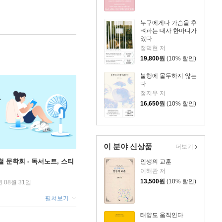
누구에게나 가슴을 후
벼파는 대사 한마디가
있다
정덕현 저
19,800
원
(10% 할인)
불행에 몰두하지 않는
다
정지우 저
16,650
원
(10% 할인)
이 분야 신상품
더보기
철 문학회 - 독서노트, 스티
인생의 교훈
이해관 저
13,500
원
(10% 할인)
년 08월 31일
펼쳐보기
태양도 움직인다