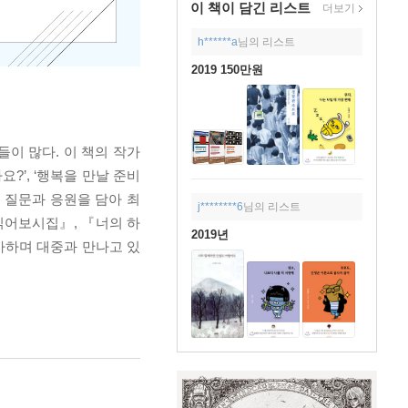
이 책이 담긴
리스트
더보기
h******a
님의 리스트
2019 150만원
이 많다. 이 책의 작가
?’, ‘행복을 만날 준비
는 질문과 응원을 담아 최
j********6
님의 리스트
읽어보시집』, 『너의 하
2019년
사하며 대중과 만나고 있