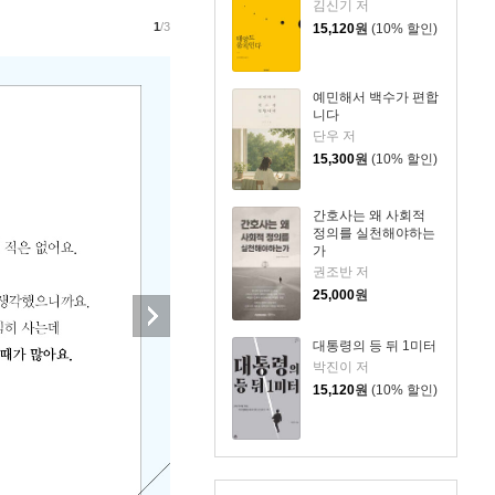
김신기 저
1
/3
15,120
원
(10% 할인)
예민해서 백수가 편합
니다
단우 저
15,300
원
(10% 할인)
간호사는 왜 사회적
정의를 실천해야하는
가
권조반 저
25,000
원
대통령의 등 뒤 1미터
박진이 저
15,120
원
(10% 할인)