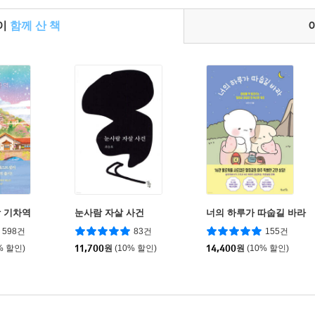
들이
함께 산 책
 기차역
눈사람 자살 사건
너의 하루가 따숩길 바라
598건
83건
155건
% 할인)
11,700
원
(10% 할인)
14,400
원
(10% 할인)