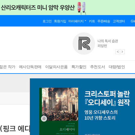
로그인
회원가입
마이페이지
카트
주문/배송
고객센터
Gl
젊은 작가
예사단독판매
이달의사은품
특가할인
추천도서
대량/법인
(핑크 에디션)
[ 양장 ]