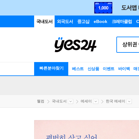
국내도서
외국도서
중고샵
eBook
크레마클럽
C
빠른분야찾기
베스트
신상품
이벤트
바이백
매
웰컴
국내도서
에세이
한국 에세이