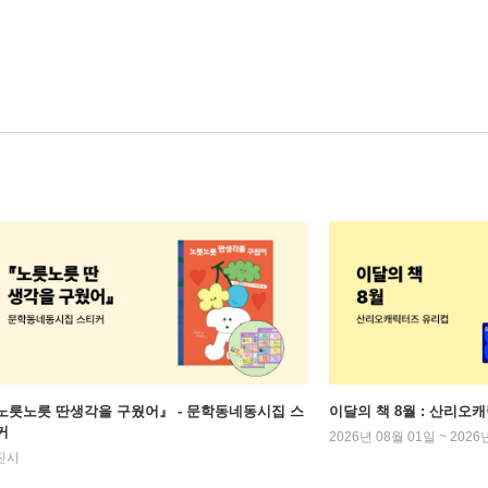
노릇노릇 딴생각을 구웠어』 - 문학동네동시집 스
이달의 책 8월 : 산리오
커
2026년 08월 01일 ~ 2026
진시