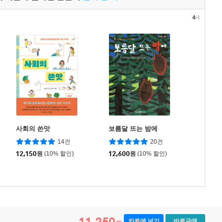
4
/4
사회의 쓴맛
보름달 뜨는 밤에
14건
20건
12,150
원
(10% 할인)
12,600
원
(10% 할인)
11,250
카트에 넣기
바로구매