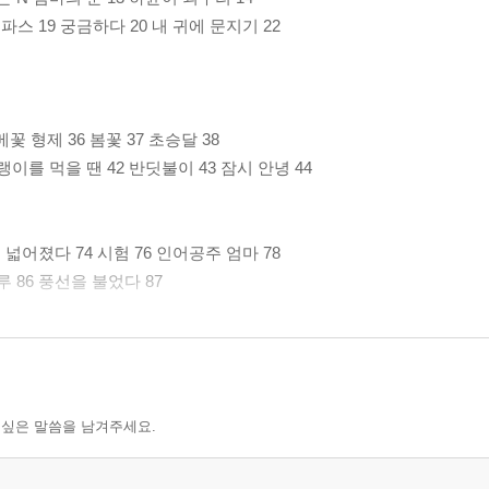
파스 19 궁금하다 20 내 귀에 문지기 22
메꽃 형제 36 봄꽃 37 초승달 38
이를 먹을 땐 42 반딧불이 43 잠시 안녕 44
 넓어졌다 74 시험 76 인어공주 엄마 78
 86 풍선을 불었다 87
눈과 입 54 어떤 가위바위보 56
60 가시 먹는 법 62 새해맞이 64
 싶은 말씀을 남겨주세요.