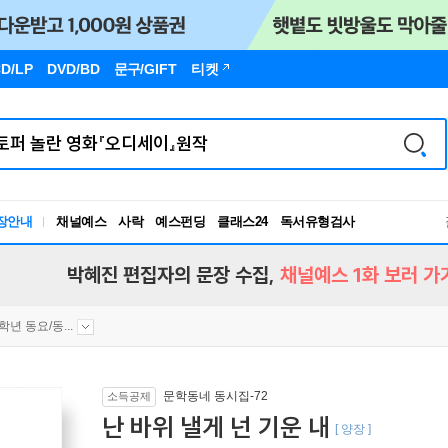
D/LP
DVD/BD
문구
/GIFT
티켓
장안내
채널예스
사락
예스펀딩
클래스24
독서유형검사
RBTI Lab
독서유형검사
박혜진 편집자의 문장 수집,
채널예스 1화 보러 가
2학년 동요/동...
문학동네 동시집-72
소득공제
난 바위 낼게 넌 기운 내
[ 양장 ]