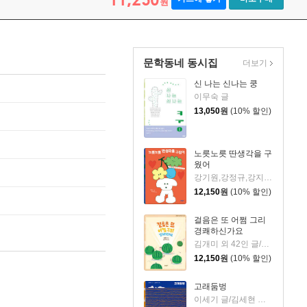
원
문학동네 동시집
더보기
신 나는 신나는 쿵
이무숙 글
13,050
원
(10% 할인)
노릇노릇 딴생각을 구
웠어
강기원,강정규,강지인 등 글
12,150
원
(10% 할인)
걸음은 또 어쩜 그리
경쾌하신가요
김개미 외 42인 글/송선옥 외 20인 그림
12,150
원
(10% 할인)
고래둠벙
이세기 글/김세현 그림