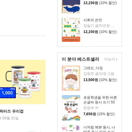
12,150
원
(10% 할인)
사회의 쓴맛
양슬기 글/차은정 그림
12,150
원
(10% 할인)
이 분야 베스트셀러
더보기
그래도, 다정
강정연 글/간장 그림
13,500
원
(10% 할인)
초등학생을 위한 바른
손글씨 동시 쓰기 55
편집부 저
캐릭터즈 유리컵
7,650
원
(10% 할인)
년 08월 31일
너처럼 예쁜 동시, 나
태주 동시 따라 쓰기