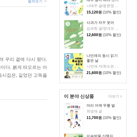
펼쳐보기
나태주 글/윤문영 그림
15,120
원
(10% 할인)
사과가 자꾸 웃어
김세희 글/정네모 그림
12,600
원
(10% 할인)
나민애의 동시 읽기
 우리 곁에 다시 왔다.
좋은 날
나민애 저/최도은 그림
이다. 붉게 떠오르는 아
21,600
원
(10% 할인)
동시집은, 길었던 고독을
이 분야 신상품
더보기
머리 어깨 무릎 발
최영재 글
11,700
원
(10% 할인)
이슬방울 산책길