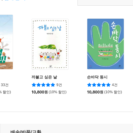
까불고 싶은 날
손바닥 동시
33건
9건
4건
% 할인)
10,800
원
(10% 할인)
10,800
원
(10% 할인)
배송/반품/교환