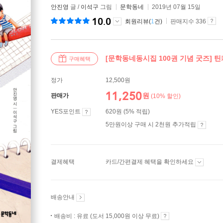
안진영
글 /
이석구
그림
문학동네
2019년 07월 15일
10.0
회원리뷰(
1
건)
판매지수 336
[문학동네동시집 100권 기념 굿즈] 
구매혜택
정가
12,500원
11,250
원
판매가
(10% 할인)
YES포인트
620원 (5% 적립)
5만원이상 구매 시 2천원 추가적립
결제혜택
카드/간편결제 혜택을 확인하세요
배송안내
배송비 : 유료 (도서 15,000원 이상 무료)