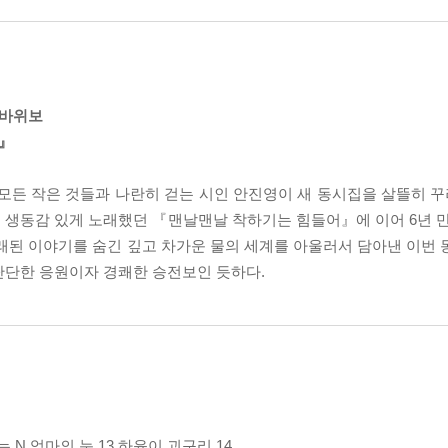
위바위보
내』
모든 작은 것들과 나란히 걷는 시인 안진영이 새 동시집을 살뜰히 꾸려
 생동감 있게 노래했던 『맨날맨날 착하기는 힘들어』에 이어 6년 만
래된 이야기를 숨긴 깊고 차가운 물의 세계를 아울러서 담아낸 이번 
단단한 응원이자 경쾌한 승전보인 듯하다.
 N 엄마의 눈 13 하윤이 괴구리 14