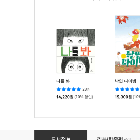
나를 봐
낙엽 다이빙
28건
14,220
원
(10% 할인)
15,300
원
(10
난 바위 낼게 넌 기운 내
도서정보
리뷰/한줄평
(0/1)