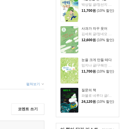
박상일 글/정선지 그림
11,700
원
(10% 할인)
사과가 자꾸 웃어
김세희 글/정네모 그림
12,600
원
(10% 할인)
눈을 크게 만들 테다
임지나 글/구해인 그림
11,700
원
(10% 할인)
펼쳐보기
질문의 책
파블로 네루다 글/팔로마 발디비아 그림/남진희 역
24,120
원
(10% 할인)
코멘트 쓰기