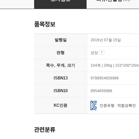
품목정보
발행일
2019년 07월 15일
판형
양장
쪽수, 무게, 크기
104쪽 | 290g | 153*200*20
ISBN13
9788954656986
ISBN10
8954656986
KC인증
인증유형 : 적합성확인
관련분류