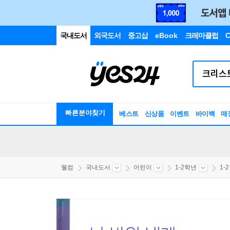
국내도서
외국도서
중고샵
eBook
크레마클럽
C
빠른분야찾기
베스트
신상품
이벤트
바이백
매
웰컴
국내도서
어린이
1-2학년
1-