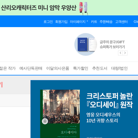
로그인
회원가입
마이페이지
카트
주문/배송
고객센터
Gl
젊은 작가
예사단독판매
이달의사은품
특가할인
추천도서
대량/법인
기