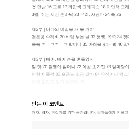
첫 만남 16 그물 17 까만색 크레파스 18 하얀색 크레
3월, 쉬는 시간 손바닥 23 우리, 사귄다 24 쪽 26
제2부 | 바다의 비밀을 캐 볼 거야
검은콩 수제비 30 바람 부는 날 32 쌩쌩, 쪽쪽 34 갯
속솜 ㅈㆍㅁㅈㆍㅁ 할머니 39 아침을 맞는 법 40 말랭
제3부 | 빠이, 빠이 손을 흔들었지
말 맛 70 달팽이 할머니 72 아침 초가집 73 앞마당이
인형이 폴짝 82 슬픔도 소금 같아 84 우산이끼 암그루
어제 걸었던 길이 부른다 88
제4부 | 펄쩍, 숭어가 뛴다
만든 이 코멘트
목욕탕 앞 50 없으니까 없지 두더지 52 책 읽을 때 
너에게로 가는 길 58 어느 자음의 가출 59 화 푸는 법 
저자, 역자, 편집자를 위한 공간입니다. 독자들에게 전하고
그냥 자기만 하는 게 아니야 65 쉼표, 66