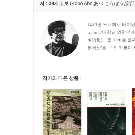
저 :
아베 고보
(Kobo Abe,あべ こうぼう,安
1924년 도쿄에서 태어
고 도쿄대학교 의학부에 
名詩集)』을 자비로 출판
문학상'을, 『S. 카르
작가의 다른 상품