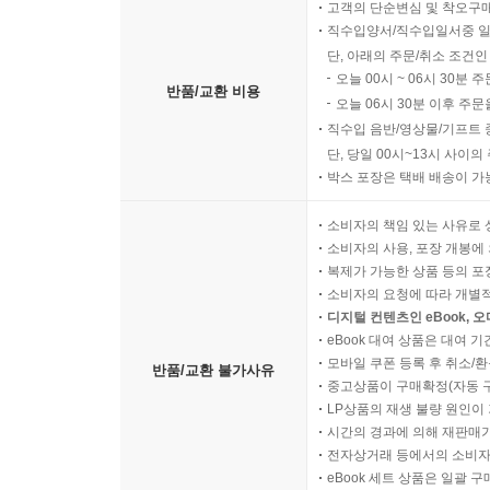
고객의 단순변심 및 착오구
직수입양서/직수입일서중 일
단, 아래의 주문/취소 조건인
오늘 00시 ~ 06시 30분 
반품/교환 비용
오늘 06시 30분 이후 주문
직수입 음반/영상물/기프트 
단, 당일 00시~13시 사이
박스 포장은 택배 배송이 가
소비자의 책임 있는 사유로 
소비자의 사용, 포장 개봉에 
복제가 가능한 상품 등의 포장을 
소비자의 요청에 따라 개별
디지털 컨텐츠인 eBook, 
eBook 대여 상품은 대여 기
모바일 쿠폰 등록 후 취소/환
반품/교환 불가사유
중고상품이 구매확정(자동 
LP상품의 재생 불량 원인이 기
시간의 경과에 의해 재판매가
전자상거래 등에서의 소비자
eBook 세트 상품은 일괄 