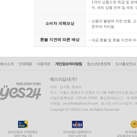
1개의 상품으로 취급 및 판매
우, 세트 상품 전부 및 세트
상품의 불량에 의한 반품, 교
소비자 피해보상
준하여 처리됨
환불 지연에 따른 배상
대금 환불 및 환불 지연에 
회사소개
인재채용
이용약관
개인정보처리방침
청소년보호정책
도서홍보안내
대표 : 김석환, 최세라
주소 : 서울시 영등포구 은행로 11, 5층~6층(여의도동,일신
사업자등록번호 : 229-81-37000 통신판매업신고 : 제 200
이메일 : yes24help@yes24.com 호스팅 서비스사업자 :
Copyright ⓒ YES24 Corp. All Rights Reserved.