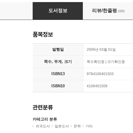
安部公房全集 030
도서정보
리뷰/한줄평
(0/0)
품목정보
발행일
2009년 03월 01일
쪽수, 무게, 크기
쪽수확인중 | 크기확인중
ISBN13
9784106401503
ISBN10
4106401509
관련분류
카테고리 분류
외국도서
일본도서
문학
기타