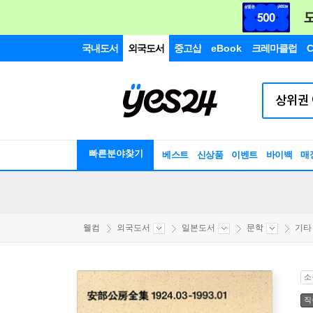
국내도서
외국도서
중고샵
eBook
크레마클럽
C
빠른분야찾기
베스트
신상품
이벤트
바이백
매
웰컴
외국도서
일본도서
문학
기타
소
직