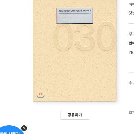
아
첫
정
판
Y
추
결
공유하기