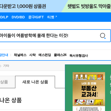
D/LP
DVD/BD
문구
/GIFT
티켓
장안내
채널예스
사락
예스펀딩
클래스24
독서유형검사
RBTI Lab
독서유형검사
기타
신상품
새로 나온 상품
나온 상품