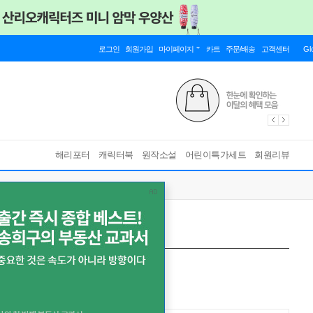
로그인
회원가입
마이페이지
카트
주문/배송
고객센터
Gl
해리포터
캐릭터북
원작소설
어린이특가세트
회원리뷰