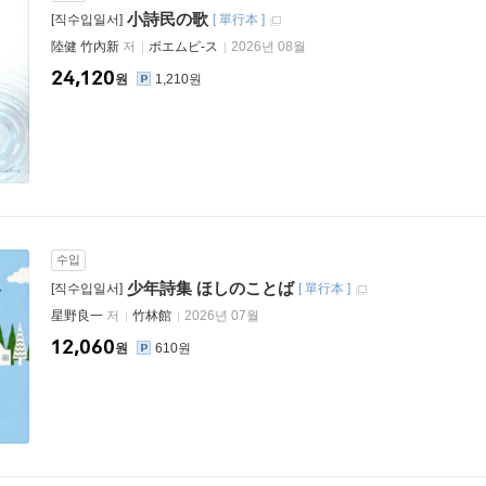
小詩民の歌
[직수입일서]
[
單行本
]
陸健 竹內新
저
ポエムピ-ス
2026년 08월
24,120
원
1,210원
수입
少年詩集 ほしのことば
[직수입일서]
[
單行本
]
星野良一
저
竹林館
2026년 07월
12,060
원
610원