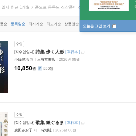
, 일서 최근 1개월 기준으로 등록된 신상품이 집계됩니다.
품순
등록일순
최저가순
최고가순
상품명순
오늘은 그만 보기
수입
詩集 步く人形
[직수입일서]
[
單行本
]
小絲健治
저
三省堂書店
2026년 08월
10,850
원
550원
수입
歌集 絲ぐるま
[직수입일서]
[
單行本
]
廣田みお子
저
時潮社
2026년 08월