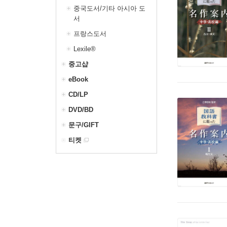
중국도서/기타 아시아 도
서
프랑스도서
Lexile®
중고샵
eBook
CD/LP
DVD/BD
문구/GIFT
티켓