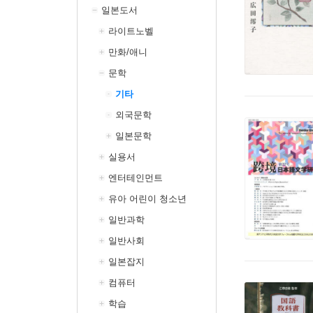
일본도서
라이트노벨
만화/애니
문학
기타
외국문학
일본문학
실용서
엔터테인먼트
유아 어린이 청소년
일반과학
일반사회
일본잡지
컴퓨터
학습