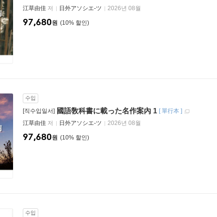
江草由佳
저
日外アソシエ-ツ
2026년 08월
97,680
원
10
%
수입
國語敎科書に載った名作案內 1
[직수입일서]
[
單行本
]
江草由佳
저
日外アソシエ-ツ
2026년 08월
97,680
원
10
%
수입