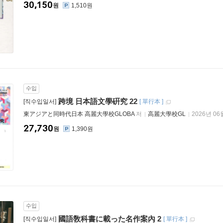
30,150
원
1,510원
수입
跨境 日本語文學硏究 22
[직수입일서]
[
單行本
]
東アジアと同時代日本 高麗大學校GLOBA
저
高麗大學校GL
2026년 06
27,730
원
1,390원
수입
國語敎科書に載った名作案內 2
[직수입일서]
[
單行本
]