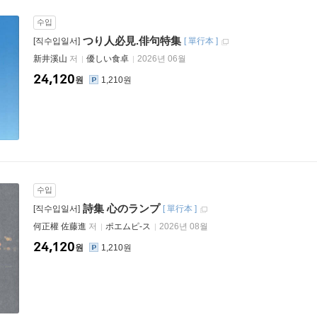
수입
つり人必見.俳句特集
[직수입일서]
[
單行本
]
新井溪山
저
優しい食卓
2026년 06월
24,120
원
1,210원
수입
詩集 心のランプ
[직수입일서]
[
單行本
]
何正權 佐藤進
저
ポエムピ-ス
2026년 08월
24,120
원
1,210원