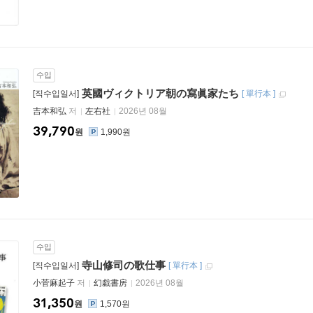
수입
英國ヴィクトリア朝の寫眞家たち
[직수입일서]
[
單行本
]
吉本和弘
저
左右社
2026년 08월
39,790
원
1,990원
수입
寺山修司の歌仕事
[직수입일서]
[
單行本
]
小菅麻起子
저
幻戱書房
2026년 08월
31,350
원
1,570원