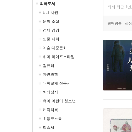
외국도서
외서 최근 1년
ELT 사전
문학 소설
판매량순
신상
경제 경영
인문 사회
예술 대중문화
취미 라이프스타일
컴퓨터
자연과학
대학교재 전문서
해외잡지
유아 어린이 청소년
캐릭터북
초등코스북
학습서