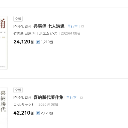
수입
兵馬俑 七人詩選
[직수입일서]
[
單行本
]
竹內新 田原
저
ポエムピ-ス
2026년 08월
24,120
원
1,210원
수입
喜納勝代著作集
[직수입일서]
[
單行本
]
コ-ルサック社
2026년 08월
42,210
원
2,120원