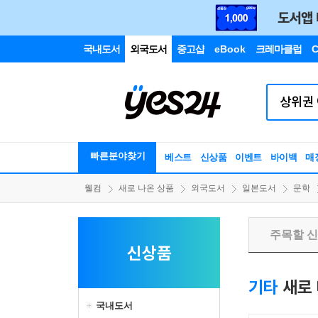
국내도서
외국도서
중고샵
eBook
크레마클럽
C
빠른분야찾기
베스트
신상품
이벤트
바이백
매
웰컴
새로 나온 상품
외국도서
일본도서
문학
주목할 
신상품
기타
새로 
국내도서