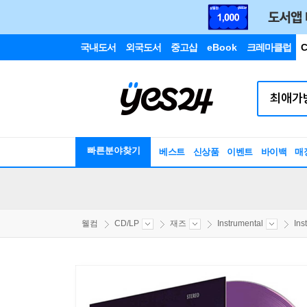
국내도서
외국도서
중고샵
eBook
크레마클럽
C
빠른분야찾기
베스트
신상품
이벤트
바이백
매
웰컴
CD/LP
재즈
Instrumental
Ins