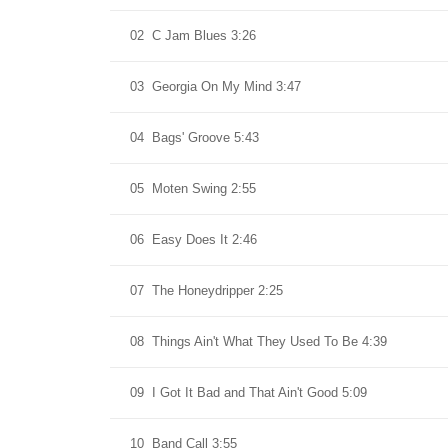
02
C Jam Blues 3:26
03
Georgia On My Mind 3:47
04
Bags' Groove 5:43
05
Moten Swing 2:55
06
Easy Does It 2:46
07
The Honeydripper 2:25
08
Things Ain't What They Used To Be 4:39
09
I Got It Bad and That Ain't Good 5:09
10
Band Call 3:55