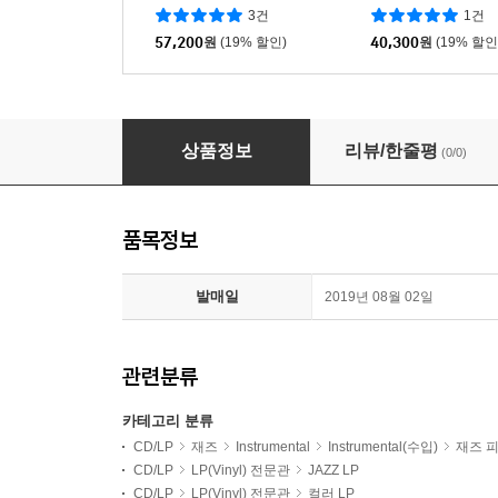
러 LP]
3건
1건
57,200
원
(19% 할인)
40,300
원
(19% 할인
The Oscar Peterson Trio (오스카 피터슨 트리오)
상품정보
리뷰/한줄평
(0/0)
품목정보
발매일
2019년 08월 02일
관련분류
카테고리 분류
CD/LP
재즈
Instrumental
Instrumental(수입)
재즈 
CD/LP
LP(Vinyl) 전문관
JAZZ LP
CD/LP
LP(Vinyl) 전문관
컬러 LP