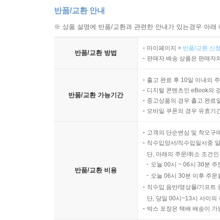
반품/교환 안내
※ 상품 설명에 반품/교환과 관련한 안내가 있는경우 아래 
마이페이지 >
반품/교환 신청
반품/교환 방법
판매자 배송 상품은 판매자와
출고 완료 후 10일 이내의 
디지털 콘텐츠인 eBook의 
반품/교환 가능기간
중고상품의 경우 출고 완료일
모바일 쿠폰의 경우 유효기간(
고객의 단순변심 및 착오구
직수입양서/직수입일서중 일
단, 아래의 주문/취소 조건인
오늘 00시 ~ 06시 30분 
반품/교환 비용
오늘 06시 30분 이후 주문
직수입 음반/영상물/기프트 
단, 당일 00시~13시 사이
박스 포장은 택배 배송이 가