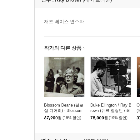
재즈 베이스 연주자
작가의 다른 상품
Blossom Dearie (블로
Duke Ellington / Ray B
O
섬 디어리) - Blossom
rown (듀크 엘링턴 / 레
(
Dearie [SACD Hybrid]
이 브라운) - This One's
-
67,900
원
(19% 할인)
78,000
원
(19% 할인)
3
For Blanton [LP]
L