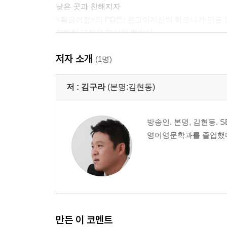
낮은 곳과 친해지자
<황금어장>의 PD들: 온고이지신의 하모니가 만든 
막연한 긍정은 망상일 뿐이다
독설 전에 필요한 것들
저자 소개
오뉴월에 내리는 서리를 조심하라
(1명)
나는 50대에 뜨고 싶다
문희준: 세상을 용서한 사나이
저 :
김구라
(본명:김현동)
사람에 관한 호기심이 나를 먹여 살렸다
준비된 사람만이 기회를 잡는다
방송인. 본명, 김현동. 
끼 있는 그들이 살아가는 방법
영어영문학과를 졸업했
이봉원: 아직도 꿈을 잃지 않은 개그계의 피터 팬
먼저 화내는 놈이 지는 거다
어설프게 엮으려다가는 내가 엮인다
비즈니스 마인드에 예외는 없다
예능의 정글에서 길을 잃은 개그맨들에게
윤종신: 일관성 있는 변신의 귀재
화성에서 온 MC, 금성에서 온 연기자
만든 이 코멘트