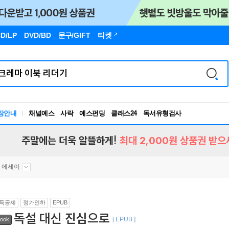
D/LP
DVD/BD
문구
/GIFT
티켓
장안내
채널예스
사락
예스펀딩
클래스24
독서유형검사
RBTI Lab
독서유형검사
주말에는 더욱 알뜰하게!
최대 2,000원 상품권 받으
 에세이
득공제
정가인하
EPUB
독설 대신 진심으로
[ EPUB ]
ook