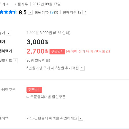
구라
저
퍼플카우
2012년 09월 17일
8.5
회원리뷰(
19
건)
판매지수 12
정가
7,800
원
3,000원
(61% 인하)
3,000
원
매가
2,700
원
폰혜택가
(종이책 정가 대비 79% 할인)
쿠폰받기
ES포인트
90원 (3% 적립)
5만원이상 구매 시 2천원 추가적립
가혜택쿠폰
쿠폰받기
주문금액대별 할인쿠폰
제혜택
카드/간편결제 혜택을 확인하세요