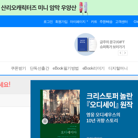
로그인
회원가입
마이페이지
카트
주문/배송
고객센터
Gl
쿠폰받기
단독선출간
eBook필기방법
eBook리더기
디지털머니
세요!