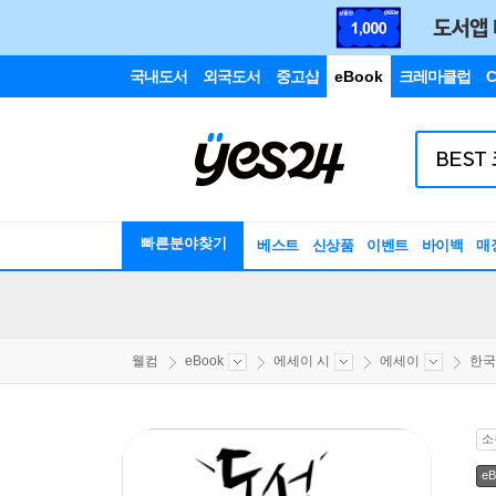
국내도서
외국도서
중고샵
eBook
크레마클럽
C
빠른분야찾기
베스트
신상품
이벤트
바이백
매
웰컴
eBook
에세이 시
에세이
한국
소
eB