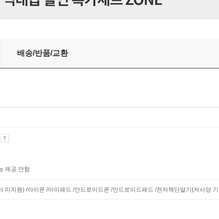
배송/반품/교환
기
능 제공 안함
니터 미지원) /아이폰 /아이패드 /안드로이드폰 /안드로이드패드 /전자책단말기(저사양 기기 