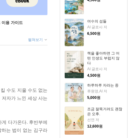
4,500
원
여수의 섬들
ok 이용 가이드
AI 글로사 저
6,500
원
펼쳐보기
책을 좋아하면 그 어
떤 인생도 부럽지 않
다
AI 글로사 저
4,500
원
하루하루 자라는 중
이킬 수도 지울 수도 없는
류원영,AI 저
 저자가 느낀 세상 사는
5,000
원
조금 절뚝거려도 괜찮
은 오후.
선연 저
하게 다가온다. 후반부에
12,600
원
말하는 법이 없는 김구라