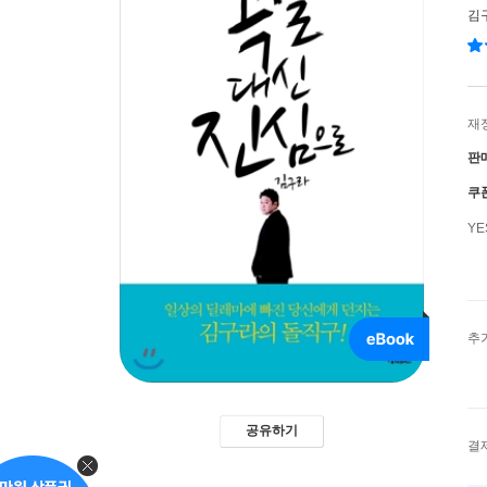
김
재
판
쿠
Y
추
공유하기
결