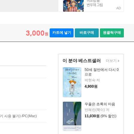
AD
3,000
카트에 넣기
바로구매
원클릭구매
원
이 분야 베스트셀러
더보기
50세 절반에서 다시 0
으로
박현숙 저
4,900
원
우울은 초록의 마음
반혜린(뿍이) 저
사용 불가) /PC(Mac)
11,030
원
(9% 할인)