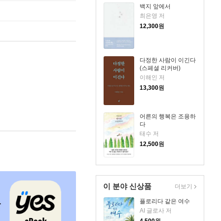
백지 앞에서
최은영 저
12,300
원
다정한 사람이 이긴다
(스페셜 리커버)
이해인 저
13,300
원
어른의 행복은 조용하
다
태수 저
12,500
원
이 분야 신상품
더보기
플로리다 같은 여수
AI 글로사 저