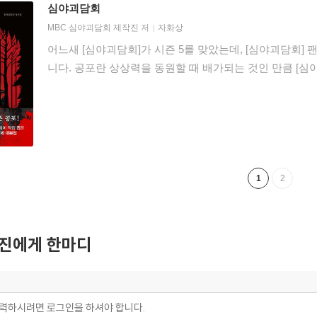
심야괴담회
MBC 심야괴담회 제작진
저
자화상
어느새 [심야괴담회]가 시즌 5를 맞았는데, [심야괴담회] 
니다. 공포란 상상력을 동원할 때 배가되는 것인 만큼 [심
1
2
진에게 한마디