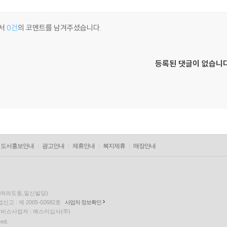
서
0건
의 코멘트를 남겨주셨습니다.
등록된 댓글이 없습니다
도서홍보안내
광고안내
제휴안내
복지제휴
매장안내
층(여의도동,일신빌딩)
고 : 제 2005-02682호
사업자 정보확인
팅 서비스사업자 : 예스이십사(주)
ved.