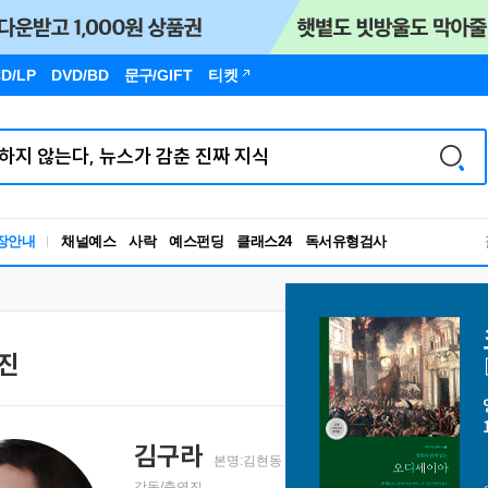
D/LP
DVD/BD
문구
/GIFT
티켓
독서유형검사
장안내
채널예스
사락
예스펀딩
클래스24
RBTI Lab
독서유형검사
진
김구라
본명:김현동
감독/출연진