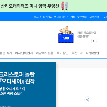
로그인
회원가입
마이페이지
카트
주문/배송
고객센터
Gl
젊은 작가
예사단독판매
이달의사은품
특가할인
추천도서
대량/법인