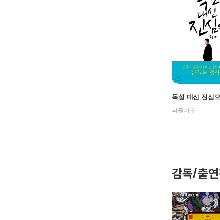
독설 대신 진심
퍼플카우
감독/출연