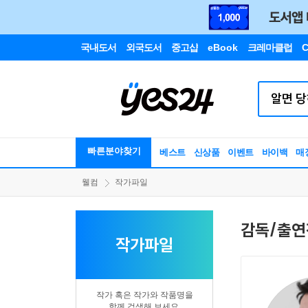
국내도서
외국도서
중고샵
eBook
크레마클럽
C
빠른분야찾기
베스트
신상품
이벤트
바이백
매
웰컴
작가파일
감독/출연
작가파일
작가 혹은 작가와 작품명을
함께 검색해 보세요.