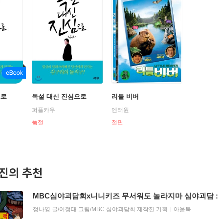
으로
독설 대신 진심으로
리틀 비버
퍼플카우
엔터원
품절
절판
진의 추천
MBC심야괴담회x니니키즈 무서워도 놀라지마 심야괴담 : 
정나영
글/
이정태
그림/
MBC 심야괴담회 제작진
기획
아울북