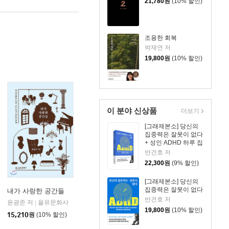
21,780
원
(10% 할인)
조용한 회복
박재연 저
19,800
원
(10% 할인)
이 분야 신상품
더보기
[그래제본소] 당신의
집중력은 잘못이 없다
+ 성인 ADHD 하루 집
중 리마인더 킷
반건호 저
22,300
원
(9% 할인)
[그래제본소] 당신의
집중력은 잘못이 없다
내가 사랑한 공간들
반건호 저
사
윤광준 저
을유문화사
|
19,800
원
(10% 할인)
15,210
원
(10% 할인)