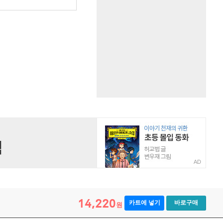
원
AD
14,220
카트에 넣기
바로구매
원