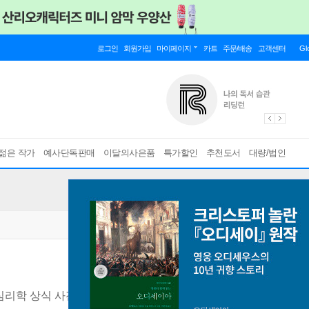
로그인
회원가입
마이페이지
카트
주문/배송
고객센터
Gl
젊은 작가
예사단독판매
이달의사은품
특가할인
추천도서
대량/법인
심리학 상식 사전