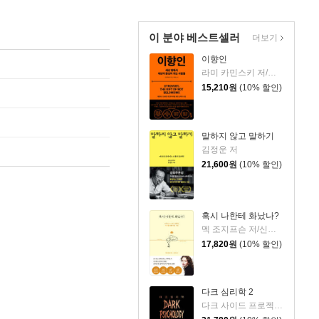
이 분야 베스트셀러
더보기
이향인
라미 카민스키 저/최지숙 역
15,210
원
(10% 할인)
말하지 않고 말하기
김정운 저
21,600
원
(10% 할인)
혹시 나한테 화났나?
멕 조지프슨 저/신동숙 역
17,820
원
(10% 할인)
다크 심리학 2
다크 사이드 프로젝트 저