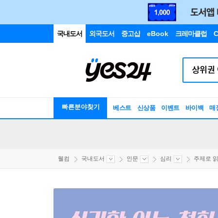
국내도서
외국도서
중고샵
eBook
크레마클럽
C
빠른분야찾기
베스트
신상품
이벤트
바이백
매
웰컴
국내도서
인문
심리
주제로 읽는