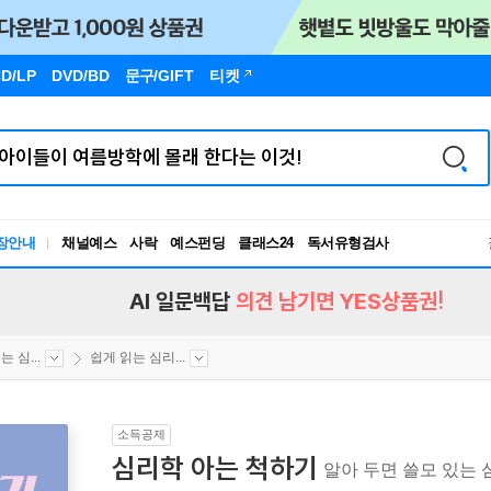
D/LP
DVD/BD
문구
/GIFT
티켓
장안내
채널예스
사락
예스펀딩
클래스24
독서유형검사
RBTI Lab
독서유형검사
AI 일문백답
의견 남기면 YES상품권!
 심...
쉽게 읽는 심리...
소득공제
심리학 아는 척하기
알아 두면 쓸모 있는 