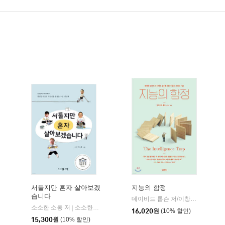
서툴지만 혼자 살아보겠
지능의 함정
습니다
육
데이비드 롭슨 저/이창신 역
김영
|
소소한 소통 저
소소한소통
|
16,020
원
(10% 할인)
15,300
원
(10% 할인)