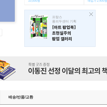
10,000원
매입가 2,400
프랑스
퐁피두센터 기획
[아트 팝업북]
초현실주의
팝업 갤러리
배송/반품/교환