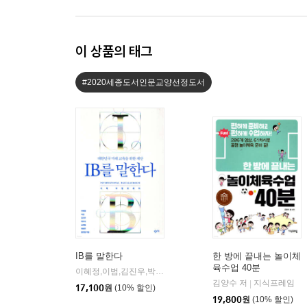
이 상품의 태그
#2020세종도서인문교양선정도서
IB를 말한다
한 방에 끝내는 놀이체
육수업 40분
이혜정,이범,김진우,박하식,송재범,하화주,홍영일 공저
창비교
|
김양수 저
지식프레임
|
17,100
원
(10% 할인)
19,800
원
(10% 할인)