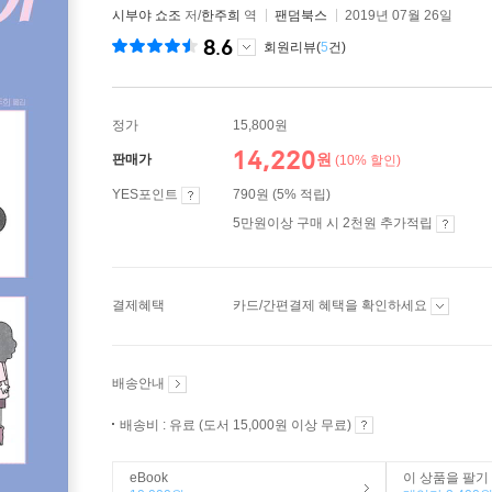
시부야 쇼조
저/
한주희
역
팬덤북스
2019년 07월 26일
8.6
회원리뷰(
5
건)
정가
15,800원
14,220
원
판매가
(10% 할인)
YES포인트
790원 (5% 적립)
5만원이상 구매 시 2천원 추가적립
결제혜택
카드/간편결제 혜택을 확인하세요
배송안내
배송비 : 유료 (도서 15,000원 이상 무료)
eBook
이 상품을 팔기