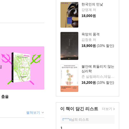
한국인의 민낯
강영계 저
18,000
원
욕망의 품격
김창호 저
18,900
원
(10% 할인)
불안에 휘둘리지 않는
심리학
존 실림패리스,데일리 디애나 슈워츠 저/이연규 역
16,200
원
(10% 할인)
 춤을
이 책이 담긴
리스트
더보기
펼쳐보기
t****s
님의 리스트
1