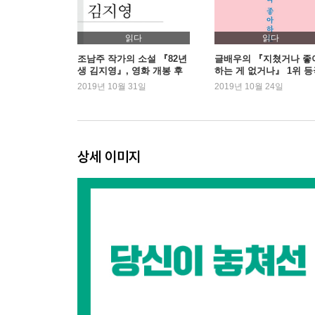
1장. 피할 수 없는 미래, 향후 3가지 시나리오
2장. 2020년, 집값을 결정하는 3가지 키워드: 수요,
읽다
읽다
3장. 요동치는 증권시장, 도대체 어디에 투자해야 
조남주 작가의 소설 『82년
글배우의 『지쳤거나 좋
생 김지영』, 영화 개봉 후
하는 게 없거나』 1위 등
4장. 4차 산업혁명은 아직 오지 않았다
1위 등극
2019년 10월 31일
2019년 10월 24일
5장. 원화, 달러화, 엔화, 금… 무엇이 안전자산인가
에필로그 최악의 공포가 시작되는, 그 순간이 기회
주석
상세 이미지