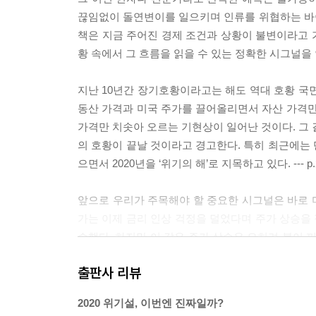
끊임없이 돌연변이를 일으키며 인류를 위협하는 바
책은 지금 주어진 경제 조건과 상황이 불변이라고 
황 속에서 그 흐름을 읽을 수 있는 정확한 시그널을 안내하
지난 10년간 장기호황이라고는 해도 역대 호황 국
동산 가격과 미국 주가를 끌어올리면서 자산 가격만
가격만 치솟아 오르는 기현상이 일어난 것이다. 그 
의 호황이 끝날 것이라고 경고한다. 특히 최근에는
으면서 2020년을 ‘위기의 해’로 지목하고 있다. --- p.
앞으로 우리가 주목해야 할 중요한 시그널은 바로 
가는 이제 금리 인상 걱정을 덜었다며 주가 상승을 점
승했다. 하지만 이 같은 주가 상승은 오히려 불이 
널로만 볼 수는 없다. 연준이 금리 인상을 멈추었다는
출판사 리뷰
p.68-69
2020 위기설, 이번엔 진짜일까?
우리는 1998년 동아시아 외환위기나 2008년 글