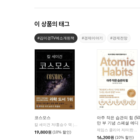
이 상품의 태그
#김미경TV에소개된책
#경제이야기
#경제전망
코스모스
아주 작은 습관의 힘 (50
만 부 기념 스페셜 에디
칼 세이건 저/홍승수 역
사이언스북스
|
션)
제임스 클리어 저/이한이 역
19,800
원
(10% 할인)
16,200
원
(10% 할인)