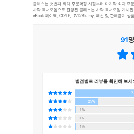
있는 중요한 시그널이다. 미국 연준(연방준비제도이사
니지만 현재의 경제 상황에서는 잠시 금을 편입해두
클래스는 첫번째 회차 주문확정 시점부터 마지막 회차 주문
사락 독서모임으로 진행된 클래스는 사락 독서모임 게시판
지금 가장 중요한 사회 문제로 대두되는 ‘인구’ 
eBook 페이백, CD/LP, DVD/Blu-ray, 패션 및 판매금
--- p.234
진행되면서 경기를 부양하는 생산연령인구의 비
더뎌진다는 것을 말한다. 이러한 인구구조 악화는 2
91
명
책은 금리와 인구를 비롯한 부채, 버블, 환율, 중국
대규모 경제 위기가 예고되는 지금, 잘못된 시그
맛보게 될 것이다. 반면 7개의 시그널로 경제를 
통찰을 담아낸 이 책은 2020 경제위기설로 인해 
것이다.
별점별로 리뷰를 확인해 보세
7
25%
1%
0%
1%