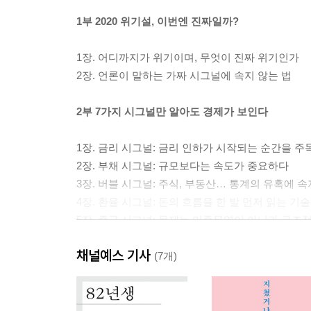
1부 2020 위기설, 이번엔 진짜일까?
1장. 어디까지가 위기이며, 무엇이 진짜 위기인가
2장. 언론이 말하는 가짜 시그널에 속지 않는 법
2부 7가지 시그널만 알아도 경제가 보인다
1장. 금리 시그널: 금리 인하가 시작되는 순간을 
2장. 부채 시그널: 규모보다는 속도가 중요하다
3장. 버블 시그널: 주식, 부동산… 통계의 유혹에 속
4장. 환율 시그널: 돈의 흐름을 한 발 먼저 읽는 기술
5장. 중국 시그널: 문제는 미중무역이 아니라 구조
6장. 인구 시그널: 경제를 잠식하는 침묵의 살인자
채널예스 기사
7장. 쏠림 시그널: 한국 사회, 지나치게 쏠리면 반
(7개)
3부 부의 지각변동에서 승자가 되는 법