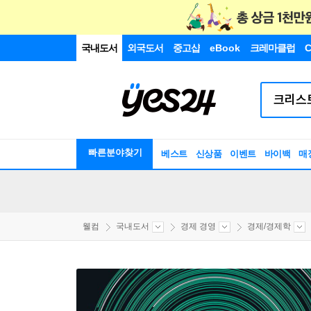
국내도서
외국도서
중고샵
eBook
크레마클럽
C
빠른분야찾기
베스트
신상품
이벤트
바이백
매
웰컴
국내도서
경제 경영
경제/경제학