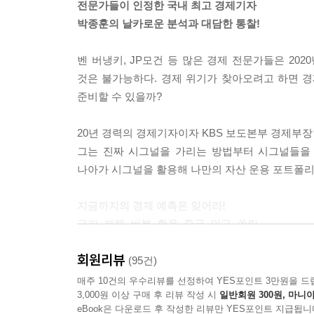
전문가들이 인정한 국내 최고 경제기자
떨어지는 것은 매우 중요한 시그널이다. 일단 통화
박종훈의 날카로운 분석과 대담한 통찰!
기 전에 한발 먼저 환율의 시그널을 읽는 것이 중
경계해야 한다. 과거에는 국가가 환율을 통제하려고 
벤 버냉키, JP모건 등 많은 경제 전문가들은 20
를 제외하면 대체로 환율은 그 나라의 외환 정책보다 글로
것은 불가능하다. 경제 위기가 찾아오려고 하면 경
준비할 수 있을까?
이미 성장률이 정체되고 더 이상 돈을 벌 곳이 사라
상에 불과하다. 성장을 동반하지 않은 부동산 가격 
20년 경력의 경제기자이자 KBS 보도본부 경제부장인
반하지 않은 과도한 부동산 가격 급등은 ‘쏠림’ 현상의 
그는 진짜 시그널을 가리는 방법부터 시그널들을 
나아가 시그널을 활용해 나만의 자산 운용 포트폴리
고령화의 충격이 찾아온 국가라도 경제구조가 고령
어든 시기를 전후해 주가가 폭락했지만 다시 반등해 
지금까지의 경제 예측은 잊어라!
점 대비 2배 상승했다. 따라서 고령화의 충격이 정점에
금리, 부채, 버블, 환율, 중국, 인구, 쏠림…
부의 지각변동을 예고하는 7가지 시그널!
자산을 주식과 부동산, 현금으로 분산한다고 해도 
회원리뷰
(95건)
투자의 효과는 떨어진다. 따라서 불안한 경제 상황에
이 책은 2020년 경제를 읽는 방법으로 ‘금리, 부채,
매주 10건의 우수리뷰를 선정하여 YES포인트 3만원을 드
려해볼 수 있는 통화는 달러화와 엔화다. 물론 유
3,000원 이상 구매 후 리뷰 작성 시
일반회원 300원, 마니아
주목할 필요가 있다고 주장한다. 금리가 빠른 폭으로
상 유로존의 복잡한 정치 상황에 좌우될 수도 있다.
eBook은 다운로드 후 작성한 리뷰만 YES포인트 지급됩니