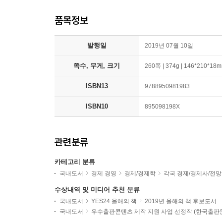
품목정보
발행일
2019년 07월 10일
쪽수, 무게, 크기
260쪽 | 374g | 146*210*18
ISBN13
9788950981983
ISBN10
895098198X
관련분류
카테고리 분류
국내도서
경제 경영
경제/경제학
각국 경제/경제사/전망
수상내역 및 미디어 추천 분류
국내도서
YES24 올해의 책
2019년 올해의 책 후보도서
국내도서
우수출판콘텐츠 제작 지원 사업 선정작 (한국출