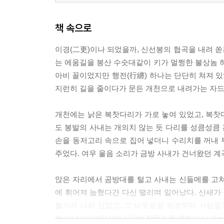
책 속으로
이경(二更)이나 되었을까, 신선봉의 협곡을 내려 쏟
는 에움길을 봉산 수숫대같이 키가 멀쩡한 불상놈 
아비 꼴이었지만 행전(行纏) 하나는 단단히 쳐져 있
지런히 길을 줄이다가 문든 개천으로 내려가는 자드
개천에는 낡은 복찻다리가 가로 놓여 있었고, 복찻
도 봉발의 사내는 개의치 않는 듯 다리를 성큼성큼
손을 동저고리 속으로 집어 넣더니 수리치를 꺼내 
주었다. 여우 울음 소리가 금방 사내가 건너왔던 계
앉은 자리에서 곰방대를 털고 사내는 신들메를 고쳐
에 휘어져 눕혔다간 다신 떨리며 일어났다. 산새가 
불거져 나와 있었고, 그 바윗등걸 뒤로부터 사람
쓴 사내가 일어서더니 금방 잡목숲을 헤치고 나오는