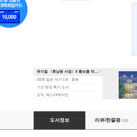
뮤지컬 〈휴남동 서점〉X 황보름 작가 북토크
2026 젊은 작가 1위 : 청예
기간 한정 특가 도서
오직, 예스24에서만
객주 1
도서정보
리뷰/한줄평
(1/0)