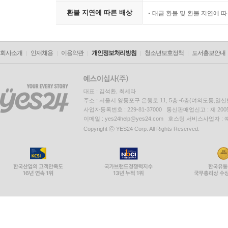
환불 지연에 따른 배상
대금 환불 및 환불 지연에 
회사소개
인재채용
이용약관
개인정보처리방침
청소년보호정책
도서홍보안내
대표 : 김석환, 최세라
주소 : 서울시 영등포구 은행로 11, 5층~6층(여의도동,일신
사업자등록번호 : 229-81-37000 통신판매업신고 : 제 200
이메일 : yes24help@yes24.com 호스팅 서비스사업자 :
Copyright ⓒ YES24 Corp. All Rights Reserved.