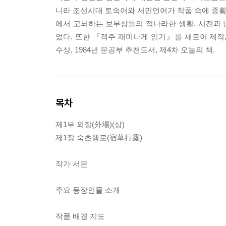
니라 조선시대 토속어와 서민언어가 작품 속에 종횡
에서 고뇌하는 보부상들의 적나라한 생활, 시전과 
었다. 또한 『객주 재미나게 읽기』를 새로이 제작, 
수상, 1984년 문공부 추천도서, 제4차 오늘의 책.
목차
제1부 외장(外場)(상)
제1장 숙초행로(宿草行露)
작가 서문
주요 등장인물 소개
작품 배경 지도