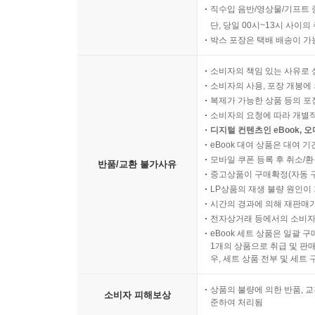
직수입 음반/영상물/기프트 
단, 당일 00시~13시 사이
박스 포장은 택배 배송이 가
소비자의 책임 있는 사유로 
소비자의 사용, 포장 개봉에 
복제가 가능한 상품 등의 포장을 
소비자의 요청에 따라 개별
디지털 컨텐츠인 eBook, 
eBook 대여 상품은 대여 기
모바일 쿠폰 등록 후 취소/환
반품/교환 불가사유
중고상품이 구매확정(자동 
LP상품의 재생 불량 원인이 기
시간의 경과에 의해 재판매가
전자상거래 등에서의 소비자
eBook 세트 상품은 일괄 
1개의 상품으로 취급 및 판매
우, 세트 상품 전부 및 세트
상품의 불량에 의한 반품, 교
소비자 피해보상
준하여 처리됨