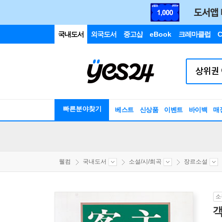
국내도서
외국도서
중고샵
eBook
크레마클럽
C
빠른분야찾기
베스트
신상품
이벤트
바이백
매
웰컴
국내도서
소설/시/희곡
장르소설
소
객