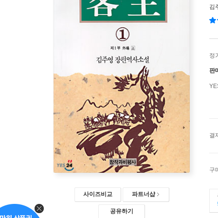
김
정
판
Y
결
구
사이즈비교
파트너샵
공유하기