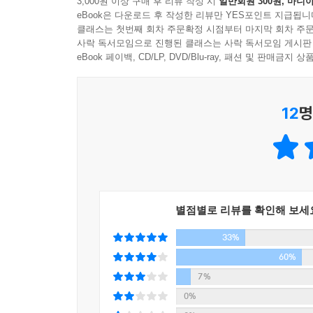
3,000원 이상 구매 후 리뷰 작성 시
일반회원 300원, 마니아
도톰하면서 홍윤색으로 밝게 빛나는 미소 띤 입술
- 안영배 (철학박사, 동아일보 논설위원)
eBook은 다운로드 후 작성한 리뷰만 YES포인트 지급됩니
자음 ‘ㅇ’과 ‘ㅂ’, 모음 ‘ㅕ’와 ‘ㅗ’로 이루어져 있습
마음에 퍼지고, 관상 역시 좋아질 수 있다. 실제로
클래스는 첫번째 회차 주문확정 시점부터 마지막 회차 주문
음양도표에 따르면 ‘ㅕ’는 ‘음(陰)’이고 ‘ㅗ’는 ‘양’(陽
사락 독서모임으로 진행된 클래스는 사락 독서모임 게시판
이루어진 ‘보’는 ‘토(양)’입니다. 그런데 오행의 상생
eBook 페이백, CD/LP, DVD/Blu-ray, 패션 및 판매금
뿐만 아니라 이 책은 건강운이 좋아지는 식습관과 호
‘토(양)’로 이루어져 있으니 토극수(土剋水)가 아니
이는 건강에 좋지 않다고 말하며 하루 세 끼 식사
것이 오히려 힘이 더 강성해지는 수모토(水侮土)의 
정신건강에도 중요한데, 생활 속에서 실천할 수 있
음 ‘ㄷ’과 ‘ㅅ’, 모음 ‘ㅏ’와 ‘ㅣ’, 받침 ‘ㅇ’과 ‘
12
명
관련된 색이 있다고 설명하며, “심장은 빨간색, 비
다. 한글 자음의 오행도표에 따르면 ‘ㄷ’은 ‘화(火)’
빨간색 옷을 입는 것이 좋고, 비장이 안 좋다면 노
(陰)’에 해당합니다. 즉 자음 ‘ㄷ’과 모음 ‘ㅏ’로 이루어
좋다”고 말하고 있다.
자는 ‘화(양)’과 ‘금(음)’으로 이루어져 있으니 
‘당신’은 부부 사이뿐만 아니라 윗사람이 아랫사람을
이 책의 저자는 60대인데, 이러한 방법들을 생활 
정운을 보다 많이 일으킨다는 것을 알 수 있습니다.
보이며 흰머리도 하나 없다.
별점별로 리뷰를 확인해 보세
--- 254~256쪽
33%
회사사정이 안 좋던 S사장이 직원의 사기진작은 물
60%
대화법과 인테리어를 바꾸면 재물운, 마음가짐을 바
7%
0%
우리나라뿐 아니라 전 세계적으로 한 번에 행운