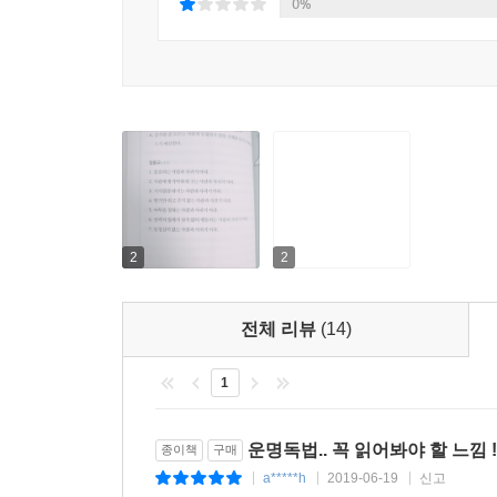
0%
패가망신한다. 그렇다면 일확천금이 굴러왔을 때 
있다고 말하며, 재물운이 좋아지는 방법들을 소개했
우리가 평소에 무심코 던지는 말들이 운을 바꿀 수
때문에 일부로든 무심코든 평소 사용하는 언어가 
유발하며, 그 행동 하나하나가 습관을 형성하고, 
있는데, 어려서부터 배고픔에 허덕였지만 잠들기 
긍정적인 생각이 긍정적인 언어를 만들었는데, 그 언
북부에 있는 2천여 평의 토지를 소유하게 되었다.
2
2
또한 이 책은 “사는 곳의 꼴값을 높여야 재물이 따
대부분이 건축물의 골재로 나무가 아닌 철재를 쓰는
전체 리뷰
(14)
가 건물 내부에서 교란될 뿐 아니라 약화되기도 한다
살려 만든 가구를 집 안 곳곳에 배치하거나 천천
1
취하면 집 안 가득 좋은 기운이 가득할 것이다.
운명독법.. 꼭 읽어봐야 할 느낌 !
종이책
구매
이 책은 황토가 재물운과 사업운 등을 좋아지게 
a*****h
2019-06-19
신고
|
|
|