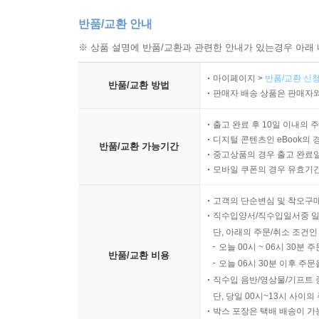
반품/교환 안내
※ 상품 설명에 반품/교환과 관련한 안내가 있는경우 아래 
마이페이지 >
반품/교환 신청
반품/교환 방법
판매자 배송 상품은 판매자와
출고 완료 후 10일 이내의 
디지털 콘텐츠인 eBook의 
반품/교환 가능기간
중고상품의 경우 출고 완료일
모바일 쿠폰의 경우 유효기간(
고객의 단순변심 및 착오구
직수입양서/직수입일서중 일
단, 아래의 주문/취소 조건인
오늘 00시 ~ 06시 30분 
반품/교환 비용
오늘 06시 30분 이후 주문
직수입 음반/영상물/기프트 
단, 당일 00시~13시 사이
박스 포장은 택배 배송이 가