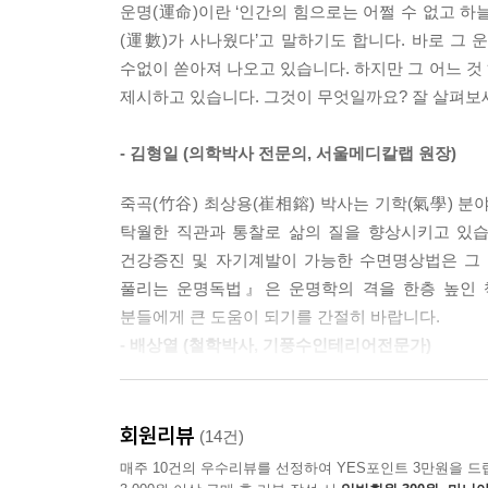
(중략) 황토는 집안이나 사무실 등에 좋은 기운이 
운명(運命)이란 ‘인간의 힘으로는 어쩔 수 없고 하늘
들기 전에 몸과 마음에 좋은 기운을 일으키는 명상
다. S사장은 사무실 공간을 황토와 목재를 이용하
(運數)가 사나웠다’고 말하기도 합니다. 바로 그
서울대학교 한의물리학교실에서 인체의 경락, 바이오
룰 수 있게 되었다는 반가운 소식이 들려왔습니다. ---
수없이 쏟아져 나오고 있습니다. 하지만 그 어느 것
제시하고 있습니다. 그것이 무엇일까요? 잘 살펴보세
60대 남자가 또래보다 십 년은 젊어 보이고 흰머리
‘관상’이란 영화가 세간의 화제가 된 적이 있었습니
식습관과 호흡법, 옷 입기 등 습관만 바꿔도 건강운
값에 따라 운명을 예측하는 것이랍니다. 형체를 띤 모
- 김형일 (의학박사 전문의, 서울메디칼랩 원장)
하는 것이 바로 관상이라고 할 수 있죠. 꼴값에 따
옛말에 “나이 40이 넘으면 자신의 얼굴에 책임을 
에서는 환자 상태를 알아보는 방법으로 몸의 생김새
죽곡(竹谷) 최상용(崔相鎔) 박사는 기학(氣學) 
연륜과 경험이 많은 노인들은 그 사람의 안색과 
자는 기의학적 측면에서 관상을 살펴보고자 합니다.
탁월한 직관과 통찰로 삶의 질을 향상시키고 있습
유기적 관계성을 파악해 그 사람의 미래를 예측하
문이죠. (중략) 관상에서 코는 재화의 들고 남을 
건강증진 및 자기계발이 가능한 수면명상법은 그
나타난 건강운(健康運)·재물운(財物運)·학업운(學業
지 않습니다. 코뼈는 굵고 반듯하게 아래로 뻗은 것
풀리는 운명독법』은 운명학의 격을 한층 높인 책
나 정면에서 볼 때 콧구멍이 보이면 씀씀이가 헤픈 
분들에게 큰 도움이 되기를 간절히 바랍니다.
그런데 기의학적 측면에서 관상을 살펴보는 이 책은
술이 유행하는데, 잘되면 괜찮겠지만 잘못하면 재물
- 배상열 (철학박사, 기풍수인테리어전문가)
이라 했으니, 매일 아침 거울을 보고서 밝고 맑게 
가습기’를 통해 우리 체온에 가까운 온도로 데워져
저자는 내단(內丹) 수련이라는 실천적 수행뿐만 아니
형태를 갖추지 않아도 되므로 들창코에 가깝고, 추운
그렇다면 어떻게 해야 좋은 얼굴로 바꿀 수 있을
진단(陳?)’이라는 인물을 한국 최초로 연구한 철
많이 확보하려고 콧대가 자연적으로 높아진 것이랍니다. 
회원리뷰
(14건)
얼굴이 빈약하면 빈천하고 단명”한다. 이 책은 얼
선보였습니다. “이 책을 읽으면 실제로 운명이 달
매주 10건의 우수리뷰를 선정하여 YES포인트 3만원을 드
있다. 자기 얼굴에 홍윤색으로 맑고 밝게 빛나는 이
사람들에게 읽혀 삶에 도움이 되기를 바랍니다.
우리가 부부 사이에 종종 부르는 애칭으로는 ‘여보’