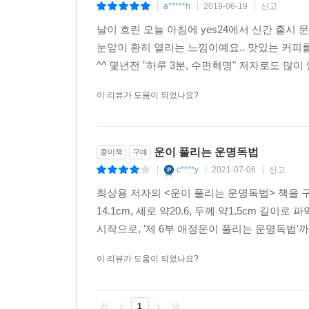
a*****h
2019-06-19
신고
|
|
|
날이 흐린 오늘 아침에 yes24에서 신간 출시
또한 이 책은 직업운도 다루고 있는데, 남들이 부러
눈앞이 환히 열리는 느낌이예요.. 맛있는 커피
직업을 바꾸고 싶다”고 말했다. 저자는 그에게 자
^^ 몇년전 "하루 3분, 수면혁명" 저자로도 
이 책은 마지막으로 애정운도 다루고 있는데, 한글
이 리뷰가 도움이 되었나요?
운이 풀리는 운명독법
종이책
구매
c****y
2021-07-06
신고
|
|
|
최상용 저자의 <운이 풀리는 운명독법> 책을 
14.1cm, 세로 약20.6, 두께 약1.5cm 길
시작으로, '제 6부 애정운이 풀리는 운명독법'까
이 리뷰가 도움이 되었나요?
1