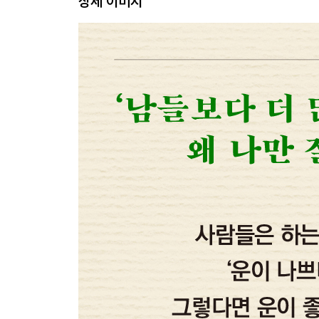
상세 이미지
손발이 차고 머리가 뜨겁다면 어떻게 해야 할까?
불면증과 조급증, 종식법으로 해결하자
모든 병은 마음에서 비롯된다
함부로 먹는 음식과 약, 우리 몸을 망친다
오래 살고 싶다면, 하루 세 끼 식사비율을 3:2:1로
암癌, 어떻게 예방해야 할까?
나에게 맞는 옷 색상은 따로 있다
제2부 재물운이 풀리는 운명독법
동양고전에서 찾은 재물운
12궁을 알면 재물운이 보인다
준비된 자가 찾아온 행운을 잡을 수 있다
거두어들이려면 반드시 먼저 베풀어야
말만 바꿔도 재물운이 바뀐다
사는 곳의 꼴값을 높여야 재물이 따른다
황토가 돈복을 부른다
사물의 쓰임을 알아야 재물운이 트인다
반복적으로 부자가 된 꿈을 꾸면 재물운이 따른다