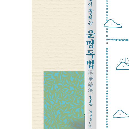
12궁을 알면 직업운이 보인다
나는 어떤 일을 하기 위해 이승에 왔을까?
명상을 통해 나의 과거로 여행을 떠나자
일이 싫어서가 아니라 인간관계 때문에 이직하고 
고정관념이 직업운을 망친다
제5부 사업운이 풀리는 운명독법
동양고전에서 찾은 사업운
12궁을 알면 사업운이 보인다
성공하는 사업가는 뭐가 다른 걸까?
사업가라면 화광동진해야
고정관념이 사업운을 망친다
사업가라면 말을 아껴야
제6부 애정운이 풀리는 운명독법
동양고전에서 찾은 애정운
12궁을 알면 애정운이 보인다