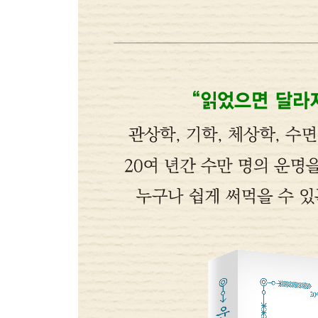
제3부 학업운이 풀리는 운명독법
동양고전에서 찾은 학업운
12궁을 알면 학업운이 보인다
심상이 바뀌면 관상도 바뀐다
사주팔자보다 마음이 중요하다
좋은 관상을 만드는 이미지 트레이닝
늙음과 노인은 지혜의 상징이었다
학업운이 트이는 데 독서만 한 게 있을까?
몸소 체득하는 공부가 진짜 공부
자호나 아호를 지으면 학업운이 트인다
모르는 것은 부끄러워 말고 물어라
나무보다는 숲을 바라봐야
잘 알지도 못하면서 아는 체하는 게 병폐다
제4부 직업운이 풀리는 운명독법
동양고전에서 찾은 직업운