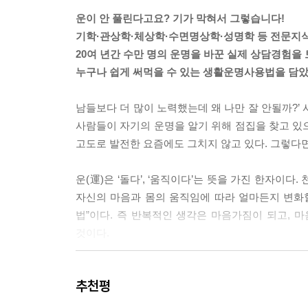
색, 신장이 안 좋으면 검은색, 간이 안 좋으면 청
운이 안 풀린다고요? 기가 막혀서 그렇습니다!
담당하고 있는 콩팥기능을 향상시키기 위해서는 정력
기학·관상학·체상학·수면명상학·성명학 등 전문지
을 입기가 뭐하다면 생식기를 감싸고 있는 팬티라도
20여 년간 수만 명의 운명을 바꾼 실제 상담경험을
된 유니폼을 입곤 합니다. 조직의 결속력을 높일 수
누구나 쉽게 써먹을 수 있는 생활운명사용법을 담았
변하기도 하지만, 여러 색깔이 조화를 이룰 때 사회
조화를 꾀할 필요가 있습니다. 개인의 건강을 위해
남들보다 더 많이 노력했는데 왜 나만 잘 안될까?’ 사
만이라도 우리 본능이 요구하는 색상으로 입는 것도 건강
사람들이 자기의 운명을 알기 위해 점집을 찾고 있으
고도로 발전한 요즘에도 그치지 않고 있다. 그렇다
어느 날, 직원 수 30여 명 규모의 중소기업을 운
고 회사사정이 너무 안 좋다며, 그가 대뜸 필자에게
운(運)은 ‘돌다’, ‘움직이다’는 뜻을 가진 한자이
자신의 마음과 몸의 움직임에 따라 얼마든지 변화할
“최 박사님은 기학의 전문가시니까 해결점을 찾을 만
법”이다. 즉 반복적인 생각은 마음가짐이 되고, 
(중략) “최근 황토가 건강에 좋다는 이유 때문에 
것이다.
토층에는 균일한 자기장이 잘 흐르게 된답니다. 황
서 황토는 에너지를 증진시키거나 정화하는 데 사용
이 책의 저자 최상용은 내단(內丹) 수련이라는 실천
서 황토를 가져와 논에 골고루 뿌리는 것도 이러한 
추천평
‘희이(希夷) 진단(陳?)’이라는 인물을 한국 최초
기학을 기본으로 하는 체상학(體相學: 몸의 생리 