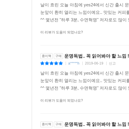
공급한다. 황토는 집안이나 사무실 등에 좋은 기운
날이 흐린 오늘 아침에 yes24에서 신간 출시
이용해 회사공간을 바꿀 것을 권했다. 그랬더니 직
눈앞이 환히 열리는 느낌이예요.. 맛있는 커피
^^ 몇년전 "하루 3분, 수면혁명" 저자로도 많
한편 이 책은 재물운을 부르는 수면명상법, 사업운
이 리뷰가 도움이 되었나요?
대학진학을 포기했던 아이가 대학에 합격한 비결은
아호 짓기로 학업운, 역행명상으로 직업운, 한글애
운명독법.. 꼭 읽어봐야 할 느낌 !
종이책
구매
어느 날 이 책의 저자는 40대 어머니와 10대 딸
a*****h
2019-06-19
신고
|
|
|
찾아왔는데, 어머니는 들뜬 표정으로 좋은 대학
날이 흐린 오늘 아침에 yes24에서 신간 출시
학업운을 나타내는 명궁이 거울처럼 맑게 빛나고 있
눈앞이 환히 열리는 느낌이예요.. 맛있는 커피
^^ 몇년전 "하루 3분, 수면혁명" 저자로도 
이 아이는 어떻게 관상이 바뀌고 운이 바뀌게 되었
마음가짐이 뒷받침되지 않으면 소용없다고 말하며 
이 리뷰가 도움이 되었나요?
이 책은 학업운이 좋아지는 아호 짓기도 소개했다.
사람의 꿈을 담아내는 것이 좋다. 실제로 저자는
운명독법.. 꼭 읽어봐야 할 느낌 !
종이책
구매
(入胎日)까지 고려하는 오운육기학(五運六氣學)을 