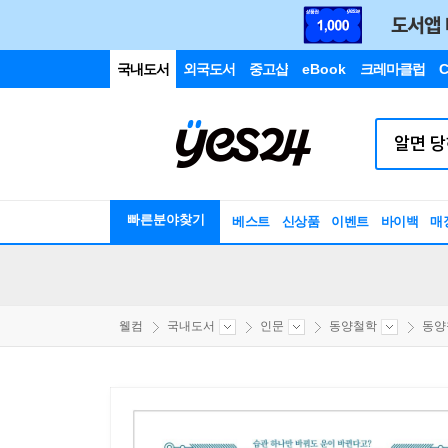
국내도서
외국도서
중고샵
eBook
크레마클럽
C
빠른분야찾기
베스트
신상품
이벤트
바이백
매
웰컴
국내도서
인문
동양철학
동양