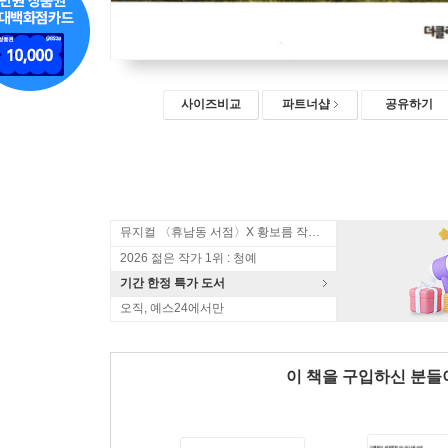
사이즈비교
파트너샵
공유하기
뮤지컬 〈휴남동 서점〉X 황보름 작가 북토크
2026 젊은 작가 1위 : 청예
기간 한정 특가 도서
오직, 예스24에서만
이 책을 구입하신 분