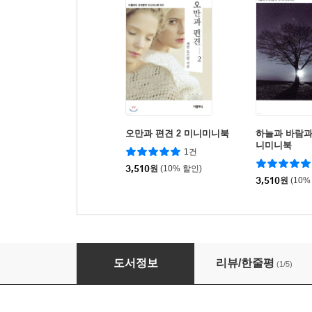
오만과 편견 2 미니미니북
하늘과 바람과
니미니북
1건
3,510
원
(10% 할인)
3,510
원
(10%
수레바퀴 아래서 미니미니북
도서정보
리뷰/한줄평
(1/5)