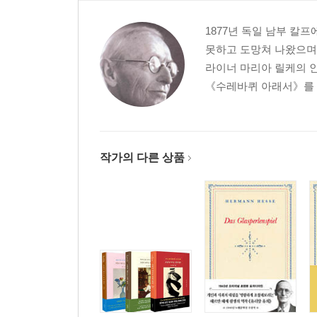
1877년 독일 남부 칼
못하고 도망쳐 나왔으며
라이너 마리아 릴케의 인
《수레바퀴 아래서》를 출
작가의 다른 상품