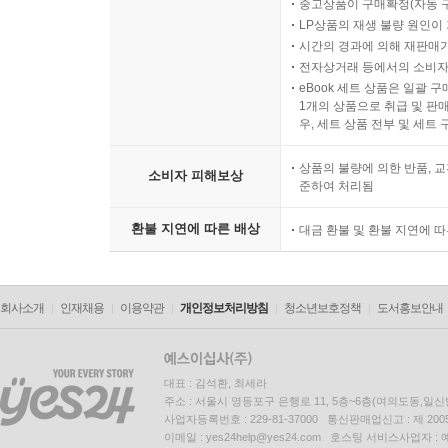
중고상품이 구매확정(자동 
LP상품의 재생 불량 원인이 기
시간의 경과에 의해 재판매가
전자상거래 등에서의 소비자
eBook 세트 상품은 일괄 
1개의 상품으로 취급 및 판매
우, 세트 상품 전부 및 세트
상품의 불량에 의한 반품, 교
소비자 피해보상
준하여 처리됨
환불 지연에 따른 배상
대금 환불 및 환불 지연에 
회사소개
인재채용
이용약관
개인정보처리방침
청소년보호정책
도서홍보안내
대표 : 김석환, 최세라
주소 : 서울시 영등포구 은행로 11, 5층~6층(여의도동,일신
사업자등록번호 : 229-81-37000 통신판매업신고 : 제 200
이메일 : yes24help@yes24.com 호스팅 서비스사업자 :