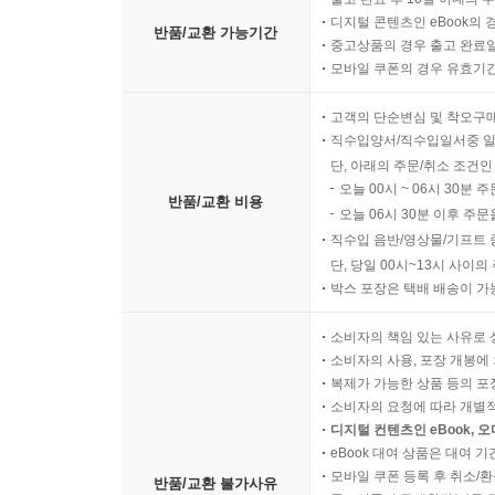
디지털 콘텐츠인 eBook의 
반품/교환 가능기간
중고상품의 경우 출고 완료일
모바일 쿠폰의 경우 유효기간(
고객의 단순변심 및 착오구
직수입양서/직수입일서중 일
단, 아래의 주문/취소 조건인
오늘 00시 ~ 06시 30분 
반품/교환 비용
오늘 06시 30분 이후 주문
직수입 음반/영상물/기프트 
단, 당일 00시~13시 사이
박스 포장은 택배 배송이 가
소비자의 책임 있는 사유로 
소비자의 사용, 포장 개봉에 
복제가 가능한 상품 등의 포장을 
소비자의 요청에 따라 개별
디지털 컨텐츠인 eBook, 
eBook 대여 상품은 대여 기
모바일 쿠폰 등록 후 취소/환
반품/교환 불가사유