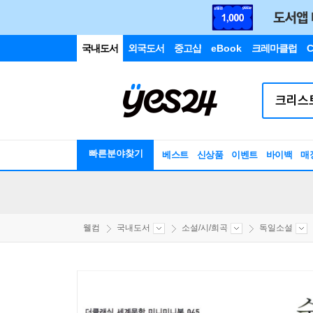
국내도서
외국도서
중고샵
eBook
크레마클럽
C
빠른분야찾기
베스트
신상품
이벤트
바이백
매
웰컴
국내도서
소설/시/희곡
독일소설