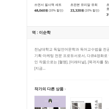
쓰면서 필사책 세트
초판본 유리알 유희
초
호
48,060
원
(10% 할인)
22,320
원
(10% 할인)
3
역 :
이순학
전남대학교 독일언어문학과 독어교수법을 전공했으며,
기획·마케팅 전문 프로듀서로서, 다큐&영화로
인 작품으로는 [혈맹], [미래터널], [목격자를
[지금...
작가의 다른 상품