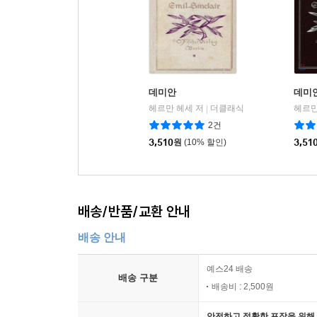
데미안
데미
헤르만 헤세 저
더클래식
헤르만
|
2건
3,510
원
(10% 할인)
3,51
배송/반품/교환 안내
배송 안내
예스24 배송
배송 구분
배송비 : 2,500원
안전하고 정확한 포장을 위해 