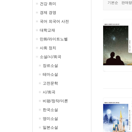
기본순
판매량
건강 취미
경제 경영
국어 외국어 사전
대학교재
만화/라이트노벨
사회 정치
소설/시/희곡
장르소설
테마소설
고전문학
시/희곡
비평/창작/이론
한국소설
영미소설
일본소설