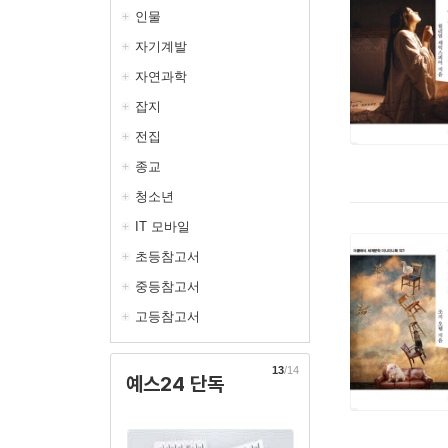
인물
자기계발
자연과학
잡지
전집
종교
청소년
IT 모바일
초등참고서
중등참고서
고등참고서
13
/14
예스24 단독