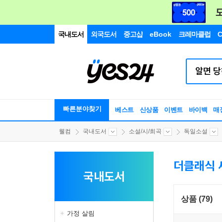
국내도서
외국도서
중고샵
eBook
크레마클럽
C
빠른분야찾기
베스트
신상품
이벤트
바이백
매
웰컴
국내도서
소설/시/희곡
독일소설
더클래식 
국내도서
상품 (79)
가정 살림