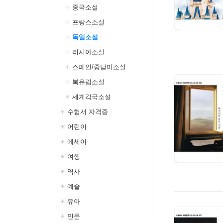
중국소설
프랑스소설
독일소설
러시아소설
스페인/중남미소설
북유럽소설
세계각국소설
수험서 자격증
어린이
에세이
여행
역사
예술
유아
인문