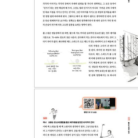
자기 나름의 숏 게임 법칙을 만들자
07. 도전! 실전 골프＿멋진 샷이 좋은 스코어가 되
벙커에서 하루만 놀자
전략으로 승부하자
자투리 시간을 활용하자
경사면 샷 연습에 2시간만 투자하자
도구를 이해하고 활용하자
그립을 활용하자
연습을 게임화하자
에필로그｜골프! 즐겨라
부록｜한눈에 보는 골프 용어