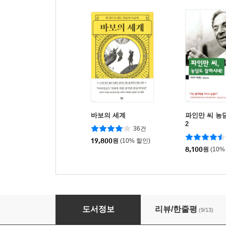
바보의 세계
파인만 씨 농
2
36건
19,800
원
(10% 할인)
8,100
원
(10%
골프도 독학이 된다
도서정보
리뷰/한줄평
(9/13)