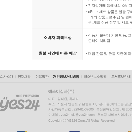
전자상거래 등에서의 소비자
eBook 세트 상품은 일괄 
1개의 상품으로 취급 및 판매
우, 세트 상품 전부 및 세트
상품의 불량에 의한 반품, 교
소비자 피해보상
준하여 처리됨
환불 지연에 따른 배상
대금 환불 및 환불 지연에 
회사소개
인재채용
이용약관
개인정보처리방침
청소년보호정책
도서홍보안내
대표 : 김석환, 최세라
주소 : 서울시 영등포구 은행로 11, 5층~6층(여의도동,일신
사업자등록번호 : 229-81-37000 통신판매업신고 : 제 200
이메일 : yes24help@yes24.com 호스팅 서비스사업자 :
Copyright ⓒ YES24 Corp. All Rights Reserved.