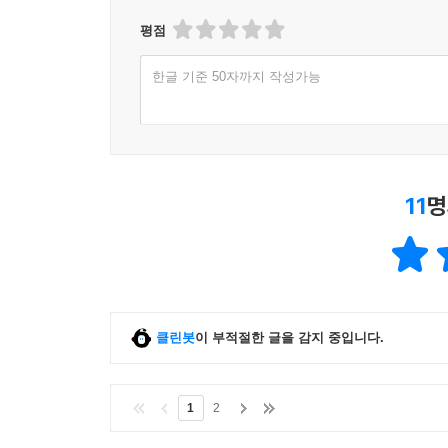
이렇게 비싼 놀이를 허접하게 하고들 있을까, 그
평점
놀이’였다면 이제는 누구나 함께 즐길 수 있어야
있으며, 세계 최고의 IT기술과 인터넷 인프라를
한글 기준 50자까지 작성가능
것이다. 무엇보다 저자는 초보자도 환영받는 골프
콘서트가 열리는 골프장, 아이들이 그린에서 퍼터를 
놀이문화로 진화하기를 기원하고 있다.
독자의 글
11
명
골프, 구력으로 치면 10년이 넘어가지만 친 걸로 
요즘 약 두 달간 집중적으로 연습한 효과가 그동안
머릿속에는 매 스윙 어떤 이미지를 그리며 하는가
짚은 것 같다. 남은 것은 강좌의 정석을 얼마
플레이하시길!! 마음골프와의 인연, 정말 좋습니다……
클린봇
이 부적절한 글을 감지 중입니다.
-지속적 연습만이 길이다_한성봉
군에서 처음 골프채를 잡아 보고 연습장에 등록도
1
2
돈, 그리고 무엇보다 가르치시는 분들 땜에). 이