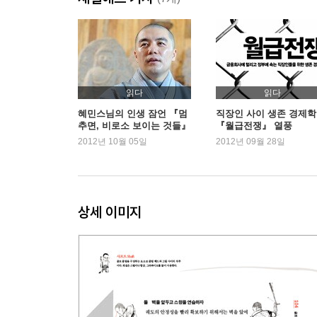
시대가 달라졌기 때문이다
전통적인 방식과는 달라진 마음골프 독학시스템
이제 월 10만 원으로 즐기는 골프의 시대가 온다
골프, 책 보고 혼자 할 수 없다고들 한다
마음골프 독학시스템 활용 방법
읽다
읽다
혜민스님의 인생 잠언 『멈
직장인 사이 생존 경제학
추면, 비로소 보이는 것들』
『월급전쟁』 열풍
03. 워밍업
6주 연속 1위 달성 기염
2012년 10월 05일
2012년 09월 28일
공부해야 할 과목을 먼저 이해하자
몸을 먼저 만들자
마음골프 기본체조
스윙이란 무엇인가?
상세 이미지
오른손과 왼손의 주도성에 대하여
04. 멋진 스윙 만들기
스윙의 모양이 아니라 소리에 집중하자
각서쓰기
공과 샷의 관계에 대한 생각을 정리하자