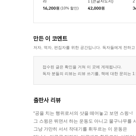
라
1 (큰글자도서)
2
16,200
원
(10% 할인)
42,000
원
3
만든 이 코멘트
저자, 역자, 편집자를 위한 공간입니다. 독자들에게 전하고
접수된 글은 확인을 거쳐 이 곳에 게재됩니다.
독자 분들의 리뷰는 리뷰 쓰기를, 책에 대한 문의는 1:
출판사 리뷰
“공을 치는 행위로서의 샷을 떼어놓고 보면 스윙~!
그 스윙은 뛰면서 하는 운동도 아니고 물구나무를 서
그냥 가만히 서서 작대기를 휘두르는 이 운동은