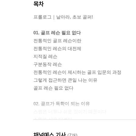
목차
프롤로그｜날아라, 초보 골퍼!
01. 골프 레슨 필요 없다
전통적인 골프 레슨이란
전통적인 레슨의 대전제
지적질 레슨
구분동작 레슨
전통적인 레슨이 제시하는 골프 입문의 과정
그렇게 접근하면 큰일 나는 이유
골프 레슨 필요 없다
02. 골프가 독학이 되는 이유
스윙은 너무나 쉬운 것이기 때문이다
스윙과 샷은 다르다
못해도 얼마든지 더불어 즐길 수 있다
채널예스 기사
골프의 어려움은 살아가면서 천천히 해결하면 된다
(7개)