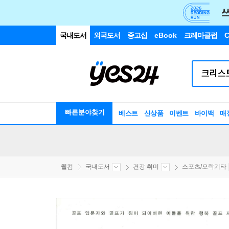
국내도서
외국도서
중고샵
eBook
크레마클럽
C
빠른분야찾기
베스트
신상품
이벤트
바이백
매
웰컴
국내도서
건강 취미
스포츠/오락기타