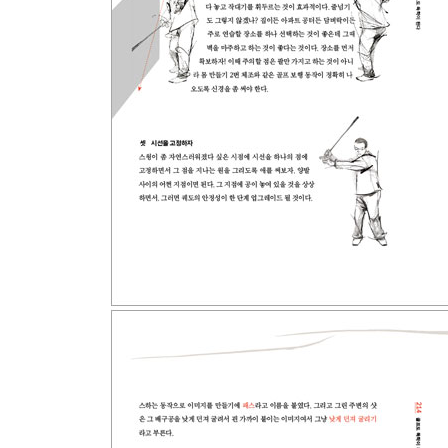
05. 공과의 만남＿멋진 스윙이 멋진 샷이 되려면
눈 감고도 칠 수 있는 위치를 발견하라
이미지로 명령하라
멋진 상상으로 공을 쳐라
시선 처리를 연습하자
드라이버와 페어웨이 우드에 도전하자
루틴을 확립하라
문제 샷을 두려워 말라!
06. 숏 게임 스윙과 퍼팅＿진정한 스코어링 영역이
풀 게임과 숏 게임 스윙의 차이를 분명히 이해하자
30미터, 50미터만 확실하게 보낼 수 있으면 된다
숏 게임 샷을 다양하게 활용하라
그림 주변에서 자신감을 확보하라
퍼터를 가지고 놀아라
퍼팅 보험을 들어라