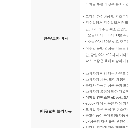
모바일 쿠폰의 경우 유효기간(
고객의 단순변심 및 착오구
직수입양서/직수입일서중 일
단, 아래의 주문/취소 조건인
오늘 00시 ~ 06시 30분 
반품/교환 비용
오늘 06시 30분 이후 주문
직수입 음반/영상물/기프트 
단, 당일 00시~13시 사이
박스 포장은 택배 배송이 가
소비자의 책임 있는 사유로 
소비자의 사용, 포장 개봉에 
복제가 가능한 상품 등의 포장을 
소비자의 요청에 따라 개별
디지털 컨텐츠인 eBook, 
eBook 대여 상품은 대여 기
모바일 쿠폰 등록 후 취소/환
반품/교환 불가사유
중고상품이 구매확정(자동 
LP상품의 재생 불량 원인이 기
시간의 경과에 의해 재판매가