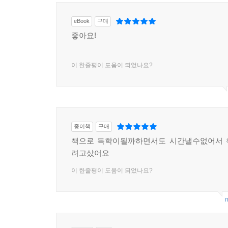
골프 등록. 지금은 소리내기, 그리고 백향 이것만 
모습을 그렸다(이게 제일 중요한 듯, 제 생각에). 
eBook
구매
목표를 다시 잡고 오늘도 마음골프 강의 듣고 내일 
좋아요!
-골프는 진정한 혼자만의 독학_장용수
이 한줄평이 도움이 되었나요?
원 그리기, 휘왼소원, 백향, 손보리, 낮게 던지기
골프를 하면서 과감히 버려야 할 것과 꼭 챙겨야 
이유가 있었죠. 명쾌함에 고개가 끄떡여집니다.
-필요한 내용으로 실전에 강한 강좌_이상준
종이책
구매
책으로 독학이될까하면서도 시간낼수없어서 
려고샀어요
이 한줄평이 도움이 되었나요?
m