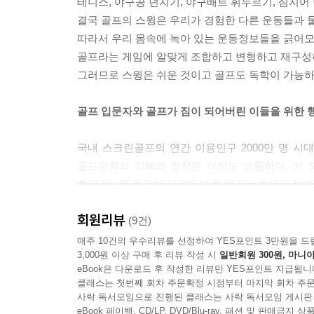
테니스, 야구공 던지기, 야구배트 휘두르기, 심지어
결국 골프의 스윙은 우리가 경험한 다른 운동들과 
따라서 우리 몸속에 녹아 있는 운동정보들을 긁어
골프라는 게임에 알맞게 조합하고 변형하고 재구성
그러므로 스윙은 쉬운 것이고 골프도 독학이 가능하다
골프 입문자와 골프가 짐이 되어버린 이들을 위한 
국내 스크린골프의 연간 이용인구 2000만 명 시
골프문화의 이해와 정착은 아직도 요원하다. 이 책
홍대리≫를 출간해 약 5만 부 판매라는 초유의 성과
현장에서 터득한 수많은 임상실험의 결과물이다. 그
회원리뷰
접근하는 것이 좋을까’에 맞춰 꼼꼼하고 세밀하게 설
(9건)
그리고 골프가 짐이 되어버린 사람들을 위한 ‘7주 
매주 10건의 우수리뷰를 선정하여 YES포인트 3만원을 드
3,000원 이상 구매 후 리뷰 작성 시
일반회원 300원, 마니아
eBook은 다운로드 후 작성한 리뷰만 YES포인트 지급됩니
이 책에는 전통적인 골프 레슨이나 골프 관련서적
클래스는 첫번째 회차 주문확정 시점부터 마지막 회차 주문
있다. 저자는 우리가 알고 있는 스포츠나 놀이인
사락 독서모임으로 진행된 클래스는 사락 독서모임 게시판
종횡무진 시공간을 넘나드는 능란한 화법으로 골프
eBook 페이백, CD/LP, DVD/Blu-ray, 패션 및 판매금