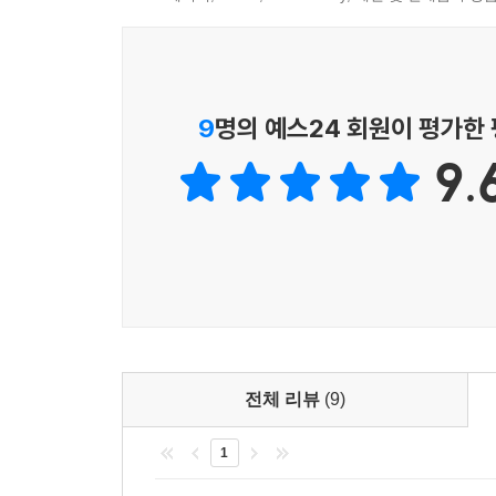
뿐만 아니라 통쾌하기까지 하다. 또한 친절하게도 
배치하기도 했다. 그리고 책으로 전달할 수 없는 많
동영상을 통해 배울 수 있으며, 독학을 할 수 
순간부터 필드에 머리를 올리기까지의 전 과정을 
9
명의 예스24 회원이 평가한
돕는 최고의 자습서로서 전혀 손색이 없을 것이다.
9.
레슨이 필요 없는 독학골프
축구나 야구, 농구 같은 스포츠는 초보자 때는 힘
하면 할수록 힘들어지고 버거워지는 것일까? 저자는
그렇게 따라하는 구분동작으로 스윙 만들기, 프로선
느끼지 못한 채 때려치울 수밖에 없는 것이 대한민
배울 수 있는 비법들을 공개하고 혼자 하는 외로운
전혀 복잡하지 않기 때문이다. 예를 들면 스윙은 
전체 리뷰
(9)
테니스나 야구배트 휘두르기 같은 경험의 연장선
1
어렵기만 한 게 아니고 골프도 독학이 가능하다는 
프로골퍼가 되는 것이 목적이 아니므로 충분히 즐