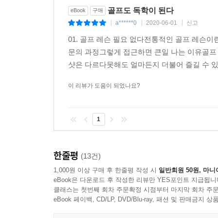
저자의 방법을 따라하다 보면 골프가 줄넘기를 하듯
골프도 독학이 된다
eBook
구매
a******0
2020-06-01
신고
|
|
|
마음을 다스리고 삶을 다스리는 마음골프
01. 골프 레슨 필요 없다전통적인 골프 레
문의 과정그렇게 접근하면 큰일 나는 이유골프 
≪스윙과 삶을 다스리는 마음골프≫에서 ‘골프는
샷은 다르다못해도 얼마든지 더불어 즐길 수 있
“골프는 흔히 활쏘기에 비유될 만큼 다른 놀이들에
연습을 하기보다는 수련을 해야 한다. 세계 최고
이 리뷰가 도움이 되었나요?
의미다. 마음을 다스리지 못하면 스윙이나 샷이
수밖에 없는 것이다. 우리의 삶 또한 마음을 다스
1
그린이나 골프연습장에서 골프공이나 스윙에 집착할
골프를 통해 인류의 위대한 스승들의 가르침을 되새
골프는 그 어떤 운동보다 남녀노소 모두가 함께 즐길
한줄평
(13건)
1,000원 이상 구매 후 한줄평 작성 시
일반회원 50원, 마니
골프는 누구나 즐길 수 있는 놀이문화
eBook은 다운로드 후 작성한 리뷰만 YES포인트 지급됩니
클래스는 첫번째 회차 주문확정 시점부터 마지막 회차 주문
지금까지 골프는 전통적인 골프 레슨의 잘못된 전
eBook 페이백, CD/LP, DVD/Blu-ray, 패션 및 판매금
스포츠로 낙인찍히며 종종 사회적으로 지탄의 대상