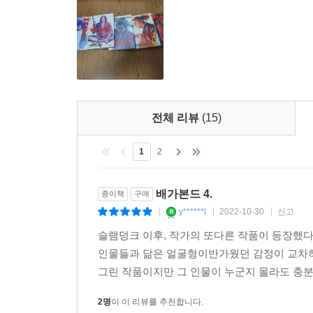
전체 리뷰
(15)
1
2
배가본드 4.
종이책
구매
y******l
2022-10-30
신고
|
|
|
슬램덩크 이후, 작가의 또다른 작품이 등장했
인물들과 닮은 얼굴형이반가웠던 감정이 교차
그린 작품이지만 그 인물이 누군지 몰라도 충분히
2명
이 이 리뷰를 추천합니다.