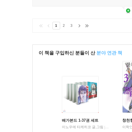
1
2
3
이 책을 구입하신 분들이 산
분야 연관 책
15세 이상 상품
배가본드 1-37권 세트
창천항
이노우에 타케히코 글,그림
학산문화사
이학인
|