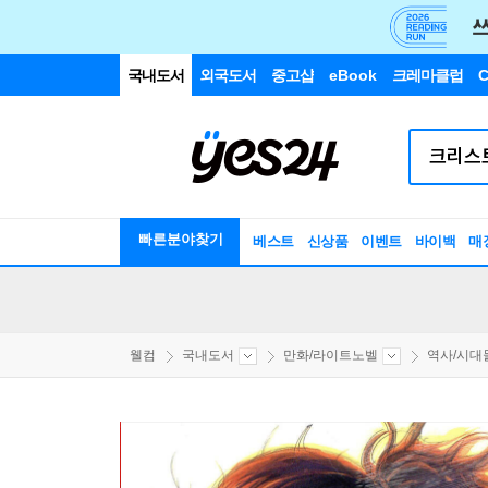
국내도서
외국도서
중고샵
eBook
크레마클럽
C
빠른분야찾기
베스트
신상품
이벤트
바이백
매
웰컴
국내도서
만화/라이트노벨
역사/시대