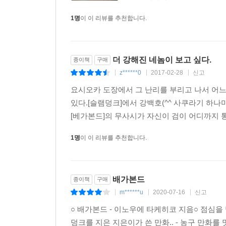
1명
이 이 리뷰를 추천합니다.
더 강해진 네놈이 보고 싶다.
종이책
구매
z******0
2017-02-28
신고
|
|
|
요시오카 도장에서 그 난리를 부리고 나서 어
있다.[슬램덩크]에서 강백호(^^ 사쿠라기 하
[베가본드]의 무사시가 자신이 검이 어디까지 
1명
이 이 리뷰를 추천합니다.
배가본드
종이책
구매
m******u
2020-07-16
신고
|
|
|
○ 배가본드 - 이노우에 타케히코 지음○ 점심을
덩크를 지은 지은이가 쓴 만화.. - 농구 만화를