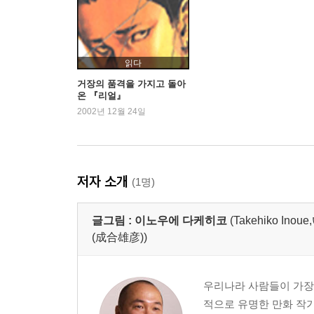
읽다
거장의 품격을 가지고 돌아
온 『리얼』
2002년 12월 24일
저자 소개
(1명)
글그림 :
이노우에 다케히코
(Takehiko 
(成合雄彦))
우리나라 사람들이 가장
적으로 유명한 만화 작가