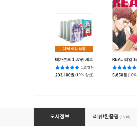
15세 이상 상품
배가본드 1-37권 세트
REAL 리얼 1
1,373건
233,100
원
(10% 할인)
5,850
원
(10%
배가본드 4
도서정보
리뷰/한줄평
(15/18)