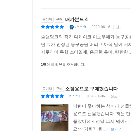
배가본드 4
종이책
구매
z*****9
2020-06-16
신고
|
|
|
슬램덩크의 작가 다케이코 이노우에가 농구공을 
던 그가 안정된 농구공을 버리고 아직 날이 서
사무라이 무협 스타일에, 은근한 유머, 탄탄한
1명
이 이 리뷰를 추천합니다.
소장용으로 구매했습니다.
종이책
구매
n*****1
2020-04-06
신고
|
|
|
남편이 좋아하는 책이라 선물
용으로 선물했습니다. 저는 만
좋았어요~! 전달 11시 넘어
요~~ 기회가 된...
더보기