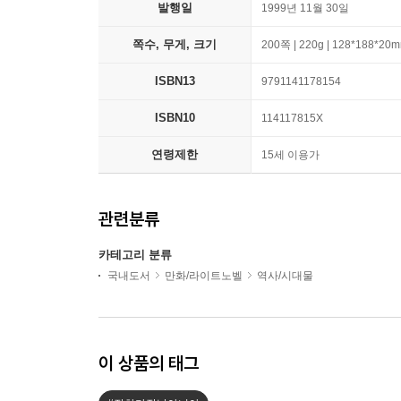
발행일
1999년 11월 30일
쪽수, 무게, 크기
200쪽 | 220g | 128*188*20
ISBN13
9791141178154
ISBN10
114117815X
연령제한
15세 이용가
관련분류
카테고리 분류
국내도서
만화/라이트노벨
역사/시대물
이 상품의 태그