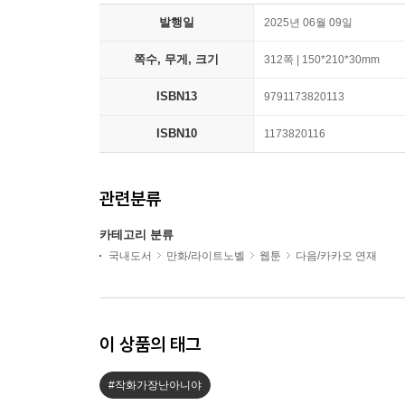
발행일
2025년 06월 09일
쪽수, 무게, 크기
312쪽 | 150*210*30mm
ISBN13
9791173820113
ISBN10
1173820116
관련분류
카테고리 분류
국내도서
만화/라이트노벨
웹툰
다음/카카오 연재
이 상품의 태그
#작화가장난아니야