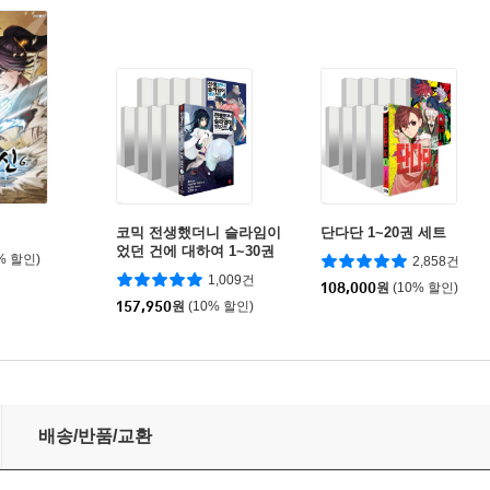
코믹 전생했더니 슬라임이
단다단 1~20권 세트
었던 건에 대하여 1~30권
% 할인)
2,858건
세트
1,009건
108,000
원
(10% 할인)
157,950
원
(10% 할인)
배송/반품/교환