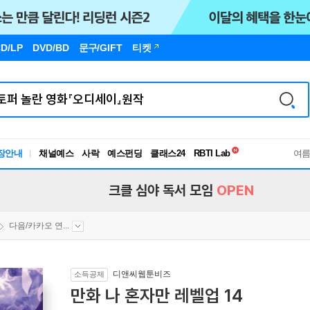
D/LP
DVD/BD
문구
/GIFT
티켓
독서유형검사
장안내
채널예스
사락
예스펀딩
클래스24
RBTI Lab
여
독서유형검사
크클 심야 독서 모임
OPEN
다음/카카오 연...
디앤씨웹툰비즈
소득공제
만화 나 혼자만 레벨업 14