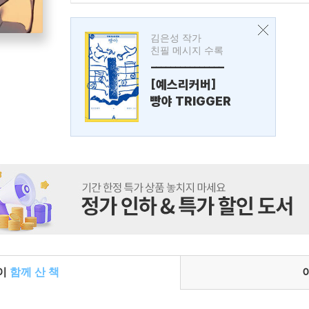
김은성 작가
친필 메시지 수록
---------------
[예스리커버]
빵야 TRIGGER
들이
함께 산 책