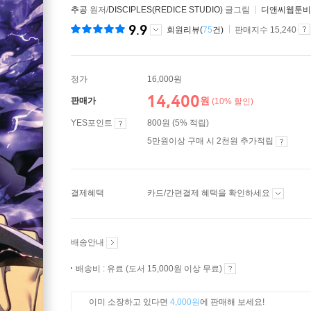
추공
원저/
DISCIPLES(REDICE STUDIO)
글그림
디앤씨웹툰비
9.9
회원리뷰(
75
건)
판매지수 15,240
정가
16,000원
14,400
원
판매가
(10% 할인)
YES포인트
800원 (5% 적립)
5만원이상 구매 시 2천원 추가적립
결제혜택
카드/간편결제 혜택을 확인하세요
배송안내
배송비 : 유료 (도서 15,000원 이상 무료)
이미 소장하고 있다면
4,000원
에 판매해 보세요!