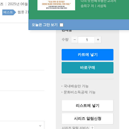
즈
2025년 06월 09일
웹툰 21위
국내도서 top100 2주
베스트
오늘은 그만 보기
판매중
수량
카트에 넣기
바로구매
국내배송만 가능
문화비소득공제 가능
리스트에 넣기
시리즈 알림신청
시리즈 알림 서비스