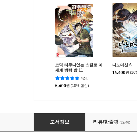
코믹 터무니없는 스킬로 이
나노마신 6
세계 방랑 밥 11
14,400
원
(10
42건
5,400
원
(10% 할인)
만화 나 혼자만 레벨업 14
도서정보
리뷰/한줄평
(29/46)