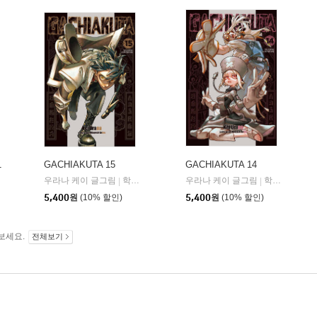
1
GACHIAKUTA 15
GACHIAKUTA 14
우라나 케이 글그림
학산문화사
우라나 케이 글그림
학산문화사
|
|
비즈
디앤씨웹툰비즈
|
5,400
원
(10% 할인)
5,400
원
(10% 할인)
보세요.
전체보기