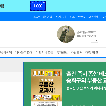
로그인
회원가입
마이페이지
카트
주문/배송
고객센터
Gl
름방학혜택
예사단독판매
이달의사은품
특가할인
추천도서
대량/법인