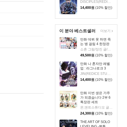
DISCIPLES(REDICE STUDIO) 글그림/추공 원저
14,400
원
(10% 할인)
이 분야 베스트셀러
더보기
만화 데뷔 못 하면 죽
는 병 걸림 4 한정판
소흔 그림/장진 글/백덕수 원저
49,500
원
(10% 할인)
만화 나 혼자만 레벨
업 : 라그나로크 3
JIN(REDICE STUDIO) 글그림/당도(REDICE STUDIO) 글/다울 원저
14,400
원
(10% 할인)
만화 이번 생은 가주
가 되겠습니다 2부 6
특장판 세트
몬,앤트스튜디오 글그림/김로아 원저
24,300
원
(10% 할인)
THE ART OF SOLO
LEVELING -웹툰