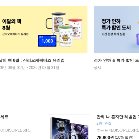
달의 책 8월 : 산리오캐릭터즈 유리컵
정가 인하 & 특가 할인 
26년 08월 01일 ~ 2026년 08월 31일
상시
 세트
만화 나 혼자만 레벨업 1
2권, 완결
추공 원저/장성락(REDICE STUDIO),DISCIPLES(REDICE STUDIO) 글그림
디앤씨웹툰비즈
추공 원저/DISCIPLES(RE
2025년 10월 20일
|
|
28,800
원
(10% 할인)