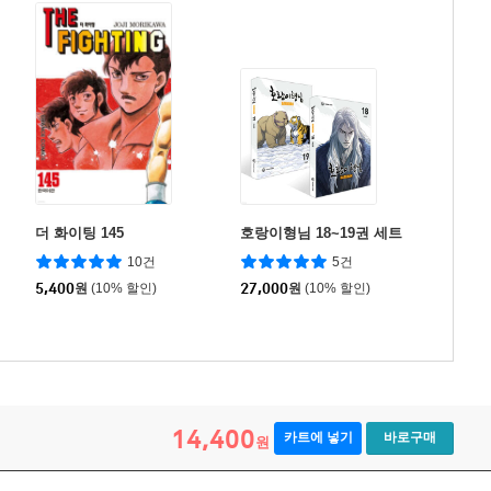
더 화이팅 145
호랑이형님 18~19권 세트
10건
5건
5,400
원
(10% 할인)
27,000
원
(10% 할인)
14,400
카트에 넣기
바로구매
원