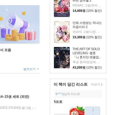
버린 남주들 2
ROSAC 그림/초바 글/김지아 원저
14,400
원
(10% 할인)
만화 사랑받는 막내는
처음이라 2
와와치 그림/나정 글/미래나비 원저
15,300
원
(10% 할인)
THE ART OF SOLO
도서 모음
LEVELING -웹툰
「나 혼자만 레벨업」
공식 아트북-
추공 원저/장성락 그림
43,200
원
(10% 할인)
펼쳐보기
이 책이 담긴
리스트
더보기
k****y
님의 리스트
4~15권 세트 (외전)
5프로
DICE STUDIO) 글그림
디앤씨웹툰비즈
2025년 10월 20일
|
|