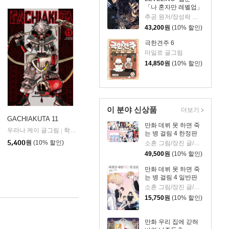
「나 혼자만 레벨업」
공식 아트북-
추공 원저/장성락 그림
43,200
원
(10% 할인)
극한견주 6
마일로 글그림
14,850
원
(10% 할인)
이 분야 신상품
더보기
GACHIAKUTA 11
만화 데뷔 못 하면 죽
우라나 케이 글그림
학산문화사
|
는 병 걸림 4 한정판
5,400
원
(10% 할인)
소흔 그림/장진 글/백덕수 원저
49,500
원
(10% 할인)
만화 데뷔 못 하면 죽
는 병 걸림 4 일반판
소흔 그림/장진 글/백덕수 원저
15,750
원
(10% 할인)
만화 우리 집에 갇혀