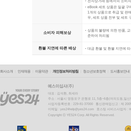
전자상거래 등에서의 소비자
eBook 세트 상품은 일괄 
1개의 상품으로 취급 및 판매
우, 세트 상품 전부 및 세트
상품의 불량에 의한 반품, 교
소비자 피해보상
준하여 처리됨
환불 지연에 따른 배상
대금 환불 및 환불 지연에 
회사소개
인재채용
이용약관
개인정보처리방침
청소년보호정책
도서홍보안내
대표 : 김석환, 최세라
주소 : 서울시 영등포구 은행로 11, 5층~6층(여의도동,일신
사업자등록번호 : 229-81-37000 통신판매업신고 : 제 200
이메일 : yes24help@yes24.com 호스팅 서비스사업자 :
Copyright ⓒ YES24 Corp. All Rights Reserved.