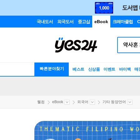
국내도서
외국도서
중고샵
eBook
크레마클럽
C
빠른분야찾기
베스트
신상품
이벤트
바이백
매
웰컴
eBook
외국어
기타 동양언어