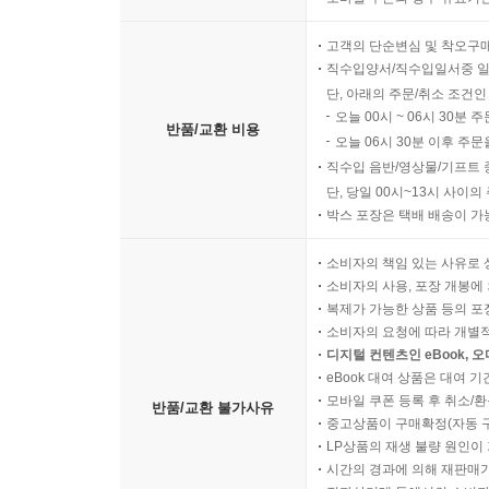
고객의 단순변심 및 착오구
직수입양서/직수입일서중 일
단, 아래의 주문/취소 조건인
오늘 00시 ~ 06시 30분 
반품/교환 비용
오늘 06시 30분 이후 주문
직수입 음반/영상물/기프트 
단, 당일 00시~13시 사이
박스 포장은 택배 배송이 가
소비자의 책임 있는 사유로 
소비자의 사용, 포장 개봉에 
복제가 가능한 상품 등의 포장을 
소비자의 요청에 따라 개별
디지털 컨텐츠인 eBook, 
eBook 대여 상품은 대여 기
모바일 쿠폰 등록 후 취소/환
반품/교환 불가사유
중고상품이 구매확정(자동 
LP상품의 재생 불량 원인이 기
시간의 경과에 의해 재판매가