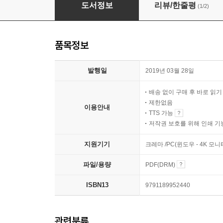
테마별 회화 필리핀어 단어 2300
도서정보
리뷰/한줄평
(1/2)
품목정보
발행일
2019년 03월 28일
배송 없이 구매 후 바로 읽
제한없음
이용안내
TTS 가능
저작권 보호를 위해 인쇄 기
지원기기
크레마 /PC(윈도우 - 4K 모
파일/용량
PDF(DRM)
ISBN13
9791189952440
관련분류