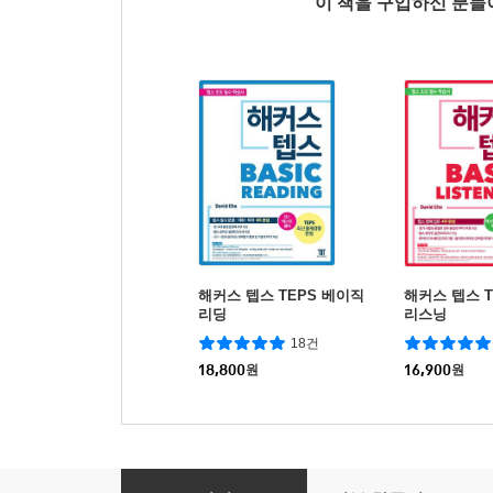
이 책을 구입하신 분
해커스 텝스 TEPS 베이직
해커스 텝스 T
리딩
리스닝
18건
18,800
원
16,900
원
맛있는 베트남어 독학 첫걸음