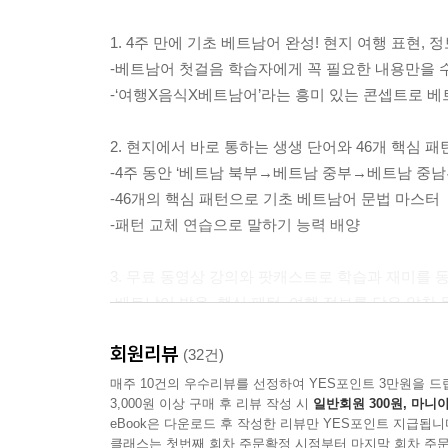
1. 4주 만에 기초 베트남어 완성! 현지 여행 표현, 
-베트남어 첫걸음 학습자에게 꼭 필요한 내용만을 
-‘여행X음식X베트남어’라는 흥미 있는 콘셉트로 베
2. 현지에서 바로 통하는 생생 단어와 46개 핵심 패
-4주 동안 ‘베트남 북부→베트남 중부→베트남 중
-46개의 핵심 패턴으로 기초 베트남어 문법 마스터
-패턴 교체 연습으로 말하기 능력 배양
3. 무료 동영상 강의와 팟캐스트로 학습과 재미를 
-베트남어 발음, 핵심 패턴, 여행 정보를 담은 알찬
-귀에 쏙쏙 들어오는 재미있고 친절한 팟캐스트 방
회원리뷰
(32건)
4. 독학을 응원하는 알찬 특별 부록 구성!
매주 10건의 우수리뷰를 선정하여 YES포인트 3만원을 드
3,000원 이상 구매 후 리뷰 작성 시
일반회원 300원, 마니아
-쓰기 노트
eBook은 다운로드 후 작성한 리뷰만 YES포인트 지급됩니
-여행 미니북
클래스는 첫번째 회차 주문확정 시점부터 마지막 회차 주문