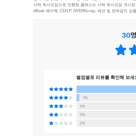
-베트남 지도
사락 독서모임으로 진행된 클래스는 사락 독서모임 게시판
-MP3 다운로드(베트남어와 한국어 동시 녹음)
eBook 페이백, CD/LP, DVD/Blu-ray, 패션 및 판매금
-무료 동영상 강의
-무료 팟캐스트
30
명
별점별로 리뷰를 확인해 보세
3%
0%
0%
0%