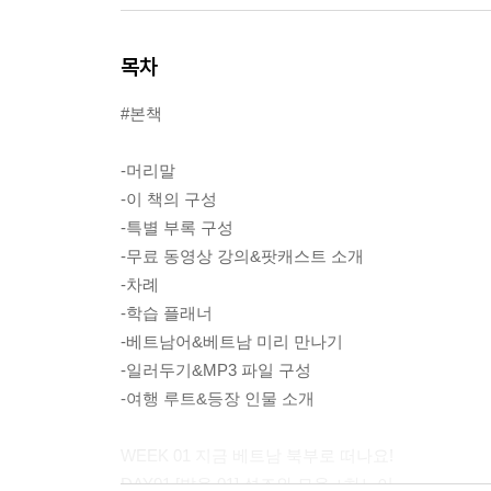
목차
#본책
-머리말
-이 책의 구성
-특별 부록 구성
-무료 동영상 강의&팟캐스트 소개
-차례
-학습 플래너
-베트남어&베트남 미리 만나기
-일러두기&MP3 파일 구성
-여행 루트&등장 인물 소개
WEEK 01 지금 베트남 북부로 떠나요!
DAY01 [발음 01] 성조와 모음 +하노이