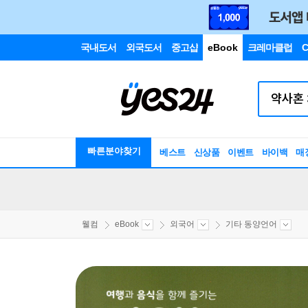
국내도서
외국도서
중고샵
eBook
크레마클럽
C
빠른분야찾기
베스트
신상품
이벤트
바이백
매
웰컴
eBook
외국어
기타 동양언어