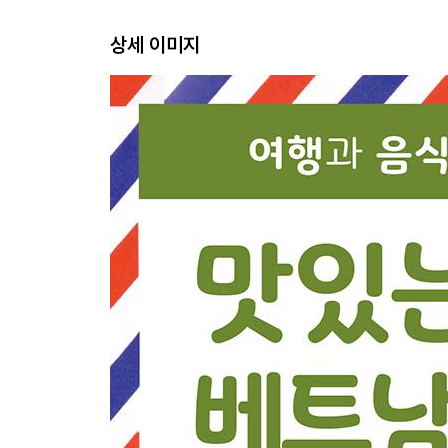
DAY02 [발음 02] 자음 +하노이의 명소
상세 이미지
DAY03 [인사하기] 안녕하세요! +사파
DAY04 [상태 묻기] 분짜는 맛있나요? +닌빈 성 짱
DAY05 [이름 말하기] 제 이름은 준수예요. +하롱베
WEEK 01 완전 익히기
WEEK 02 지금 베트남 중부로 떠나요!
DAY06 [취향 말하기] 나는 분보후에를 먹고 싶어.
DAY07 [직업과 국적 말하기] 그 친구는 여행 가이
DAY08 [장소 말하기] 저는 미케비치에 있어요. 
DAY09 [가족 소개하기] 우리 가족은 4명이야. +호
DAY10 [음식 주문하기] 완탄 한 접시 주세요. +호
WEEK 02 완전 익히기
WEEK 03 지금 베트남 중남부로 떠나요!
DAY11 [시간 말하기] 우리는 혼땀 섬에서 몇 시간
DAY12 [날짜 및 요일 말하기] 내일 모레 나는 빈