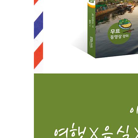
#여행 미니북
01 일상생활
02 기내, 공항에서
03 숙소에서
04 거리에서(길 묻기/교통수단)
05 식당에서
06 쇼핑(마트/백화점/야시장)
07 관광(관광지/공연장)
08 SOS