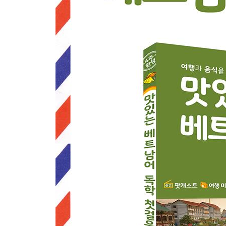
DAY13 [교통수단 이용하기] 나는 시외버스로 갈 거
DAY14 [날씨와 계절 말하기] 달랏 날씨는 항상 시
DAY15 [길 묻기] 달랏 야시장은 어디에 있나요? +
WEEK 03 완전 익히기
WEEK 04 지금 베트남 남서부로 떠나요!
DAY16 [환전하기] 오늘 환율은 얼마인가요? +호치
DAY17 [쇼핑하기] 콘삭 커피는 가격이 얼마예요?
DAY18 [투어 예약하기] 여보세요, 거기가 씬 카페
DAY19 [호텔 이용하기] 고층 룸으로 주실 수 있나
DAY20 [취미 말하기] 제 취미는 사진 찍기예요. +
WEEK 04 완전 익히기
-Pattern Training 해석
-맛있는 연습 문제 정답
-찾아보기
-맛있는 핵심 패턴 46