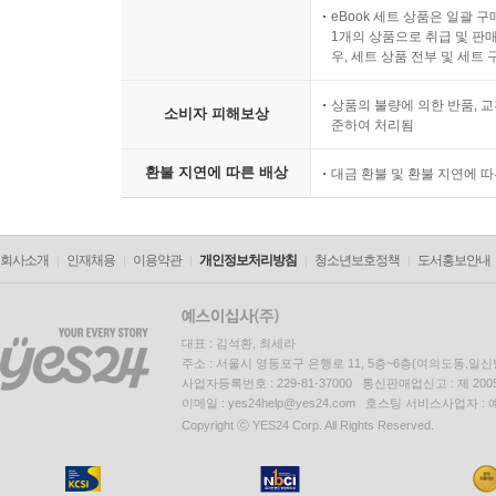
eBook 세트 상품은 일괄 
1개의 상품으로 취급 및 판매
우, 세트 상품 전부 및 세트
상품의 불량에 의한 반품, 교
소비자 피해보상
준하여 처리됨
환불 지연에 따른 배상
대금 환불 및 환불 지연에 
회사소개
인재채용
이용약관
개인정보처리방침
청소년보호정책
도서홍보안내
대표 : 김석환, 최세라
주소 : 서울시 영등포구 은행로 11, 5층~6층(여의도동,일신
사업자등록번호 : 229-81-37000 통신판매업신고 : 제 200
이메일 : yes24help@yes24.com 호스팅 서비스사업자 :
Copyright ⓒ YES24 Corp. All Rights Reserved.