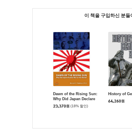
이 책을 구입하신 분
Dawn of the Rising Sun:
History of G
Why Did Japan Declare
64,260
원
War on the World?
23,370
원
(18% 할인)