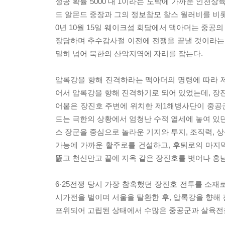
성공 확률 5000 대 1이라는 도박에 가까운 인천
드 알몬드 중장과 그의 정보참모 찰스 월러비를 비롯
0년 10월 15일 웨이크섬 회담에서 맥아더는 중공
장담하며 추수감사절 이전에 전쟁을 끝낼 것이라는 
밀히 넘어 북한의 산악지역에 자리를 잡는다.
압록강을 향해 진격하라는 맥아더의 명령에 따라 제1
어서 압록강을 향해 진격하기로 되어 있었는데, 장
어붙은 장진호 주변에 위치한 제1해병사단이 중공군 
드는 극한의 상황에서 엄청난 수적 열세에 놓여 있
스 장군을 중심으로 놀라운 기지와 투지, 조직력, 
가능에 가까운 활주로를 건설하고, 후퇴로의 마지
뚫고 천신만고 끝에 지옥 같은 장진호를 벗어나 흥
6·25전쟁 당시 가장 참혹했던 장진호 전투를 소재
시가전을 벌이며 서울을 탈환한 후, 압록강을 향
포위되어 고립된 상태에서 수많은 중공군과 살육전