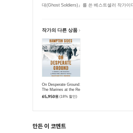
대(Ghost Soldiers)』를 쓴 베스트셀러 작가이다. 
Chapter 19 Boon Companions 150
Chapter 20 Easy Company Holds Here 157
Chapter 21 Where the Bullet Belongs 163
Chapter 22 Gung-ho, You Cowardly Bastards 168
작가의 다른 상품
Chapter 23 When the Lead Is Flying 172
Chapter 24 A Hot Reception 182
Chapter 25 The War Council 191
Chapter 26 An Entirely New War 195
Book 4 Red Snow
Chapter 27 You Will All Be Slaughtered 203
Chapter 28 Kissing a Buzz Saw 211
On Desperate Ground:
The Marines at the Re
Chapter 29 Morphine Dreams 215
servoir, the Korean Wa
65,950
원
(18% 할인)
Chapter 30 No Soft Options 219
r's Greatest Battle
Chapter 31 One-Man Army 228
Chapter 32 Every Weapon That We Have 236
Chapter 33 The Ridgerunners 239
만든 이 코멘트
Chapter 34 This Place of Suffering 247