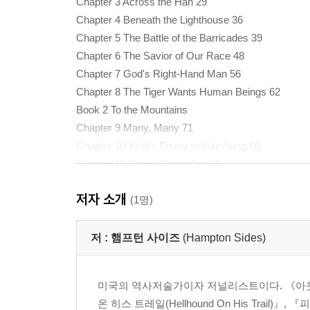
Chapter 3 Across the Han 29
Chapter 4 Beneath the Lighthouse 36
Chapter 5 The Battle of the Barricades 39
Chapter 6 The Savior of Our Race 48
Chapter 7 God's Right-Hand Man 56
Chapter 8 The Tiger Wants Human Beings 62
Book 2 To the Mountains
Chapter 9 Many, Many 71
Chapter 10 King's Envoy to Hamhung 80
Chapter 11 Heroic Remedies 88
Chapter 12 Will o' the Wisp 95
저자 소개
Chapter 13 Broken Arrows 104
(1명)
Chapter 14 A Powerful Instrument 109
Chapter 15 Fattened for the Kill 119
저 :
햄프턴 사이즈
(Hampton Sides)
Chapter 16 Never Too Late to Talk 128
Chapter 17 Never a More Daring Flight 132
미국의 역사저술가이자 저널리스트이다. 《아웃사이드(O
Book 3 The Reservoir
온 히스 트레일(Hellhound On His Trail)』
Chapter 18 Easy for Us, Tough for Others 141