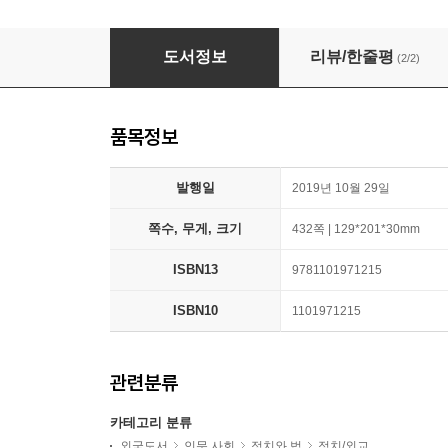
On Desperate Ground: The Epic Story of Chos
도서정보
리뷰/한줄평
(2/2)
품목정보
발행일
2019년 10월 29일
쪽수, 무게, 크기
432쪽 | 129*201*30mm
ISBN13
9781101971215
ISBN10
1101971215
관련분류
카테고리 분류
외국도서
인문 사회
정치와 법
정치/외교