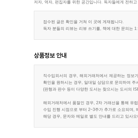
저자, 역자, 편집자를 위한 공간입니다. 독자들에게 전하고
Book 5 To the Sea
Chapter 35 Attacking in a Different Direction 257
Chapter 36 In the Day of Trouble 266
접수된 글은 확인을 거쳐 이 곳에 게재됩니다.
독자 분들의 리뷰는 리뷰 쓰기를, 책에 대한 문의는 1:
Chapter 37 I'll Get You a Goddamn Bridge 275
Chapter 38 Blood on the Ice 281
Chapter 39 Taking Departure 289
Chapter 40 The Bridge of Long Life 297
상품정보 안내
Chapter 41 Down to Earth 300
Chapter 42 The Most Harrowing Hour 306
직수입외서의 경우, 해외거래처에서 제공하는 정보가 
Chapter 43 The Crossing 310
확인을 원하시는 경우, 일대일 상담으로 문의하여 주
Chapter 44 We Will See You Again in the South 316
(판형과 판수 등이 다양한 도서는 찾으시는 도서의 IS
Chapter 45 We Walk in the Hand of God 323
Epilogue: In the Pantheon 333
해외거래처에서 품절인 경우, 2차 거래선을 통해 유럽
Afterword: The Remembered War 339
수입 진행 시점으로 부터 2~3주가 추가로 소요되며,
해당 경우, 문자와 메일로 별도 안내를 드리고 있사
Acknowledgments 347
A Note on Sources 353
Notes 357