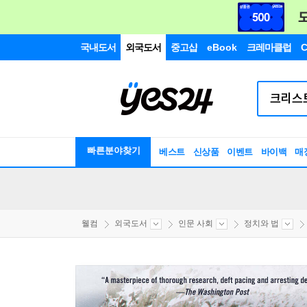
국내도서
외국도서
중고샵
eBook
크레마클럽
C
빠른분야찾기
베스트
신상품
이벤트
바이백
매
웰컴
외국도서
인문 사회
정치와 법