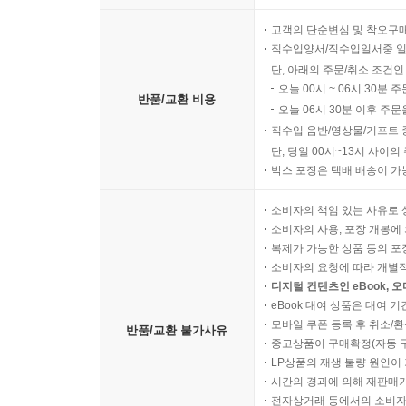
고객의 단순변심 및 착오구
직수입양서/직수입일서중 일
단, 아래의 주문/취소 조건인
오늘 00시 ~ 06시 30분 
반품/교환 비용
오늘 06시 30분 이후 주문
직수입 음반/영상물/기프트 
단, 당일 00시~13시 사이
박스 포장은 택배 배송이 가
소비자의 책임 있는 사유로 
소비자의 사용, 포장 개봉에 
복제가 가능한 상품 등의 포장을 
소비자의 요청에 따라 개별
디지털 컨텐츠인 eBook, 
eBook 대여 상품은 대여 기
모바일 쿠폰 등록 후 취소/환
반품/교환 불가사유
중고상품이 구매확정(자동 
LP상품의 재생 불량 원인이 기
시간의 경과에 의해 재판매가
전자상거래 등에서의 소비자