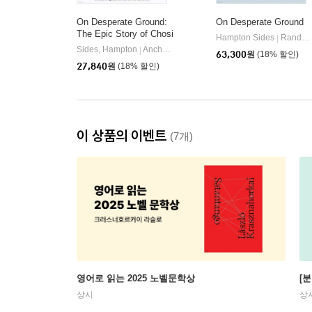
On Desperate Ground:
On Desperate Ground
The Epic Story of Chosi
Hampton Sides
Random House Large Print Publishing
|
n Reservoir--The Greate
Sides, Hampton
Anchor Books
|
63,300
원
(18% 할인)
st Battle of the Korean
27,840
원
(18% 할인)
War
이 상품의 이벤트
(7개)
영어로 읽는 2025 노벨문학상
[
상시
상