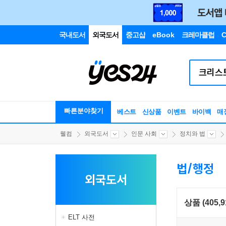
국내도서
외국도서
중고샵
eBook
크레마클럽
C
빠른분야찾기
베스트
신상품
이벤트
바이백
매
웰컴
외국도서
인문 사회
정치와 법
법/행정
외국도서
상품 (405,9
ELT 사전