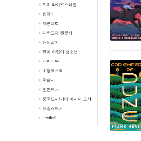
취미 라이프스타일
컴퓨터
자연과학
대학교재 전문서
해외잡지
유아 어린이 청소년
캐릭터북
초등코스북
학습서
일본도서
중국도서/기타 아시아 도서
프랑스도서
Lexile®