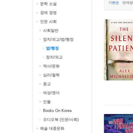
기본순
판매량
문학 소설
경제 경영
인문 사회
사회일반
정치/외교/법/행정
법/행정
정치/외교
역사/문화
심리/철학
종교
여성/젠더
인물
Books On Korea
오디오북 (인문/사회)
예술 대중문화