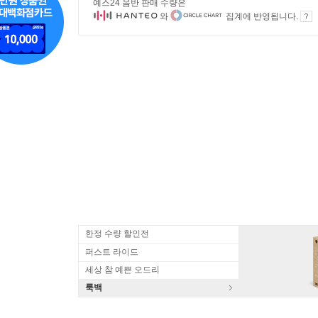
예스24 음반 판매 수량은
와
집계에 반영됩니다.
한정 수량 할인전
퍼스트 라이드
세상 참 예쁜 오드리
룩백