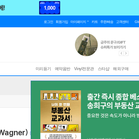
로그인
회원가입
마이페이지
카트
주문/배송
고객센터
Gl
미리듣기
예약음반
Vinyl전문관
스타샵
해외구매
Wagner)
[ 6CD 박스세트 ]