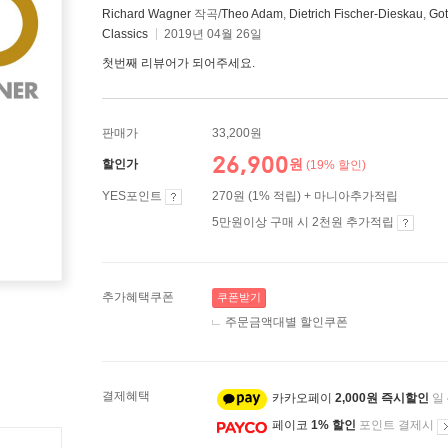
Richard Wagner
작곡/
Theo Adam
,
Dietrich Fischer-Dieskau
,
Got
Classics
2019년 04월 26일
첫번째 리뷰어가 되어주세요.
판매가
33,200원
26,900
원
할인가
(19% 할인)
YES포인트
270원 (1% 적립) + 마니아추가적립
5만원이상 구매 시 2천원 추가적립
추가혜택쿠폰
쿠폰받기
주문금액대별 할인쿠폰
결제혜택
카카오페이
2,000원 즉시할인
일
페이코
1% 할인
포인트 결제시