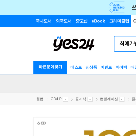
국내도서
외국도서
중고샵
eBook
크레마클럽
C
빠른분야찾기
베스트
신상품
이벤트
바이백
매
웰컴
CD/LP
클래식
컴필레이션
클