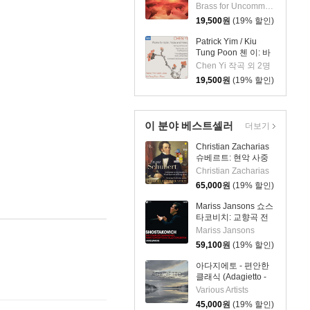
Music - 21st Century)
Brass for Uncommon Times 실내악
19,500
원
(19% 할인)
Patrick Yim / Kiu
Tung Poon 첸 이: 바
이올린, 비올라, 피아
Chen Yi 작곡 외 2명
노 작품집 (Chen Yi:
19,500
원
(19% 할인)
Works For Violin,
Viola And Piano)
이 분야 베스트셀러
더보기
Christian Zacharias
슈베르트: 현악 사중
주 전곡 외 (Schubert:
Christian Zacharias
Complete String
65,000
원
(19% 할인)
Quartets, Trout
Quintet & String
Mariss Jansons 쇼스
Trios)
타코비치: 교향곡 전
곡, 재즈 모음곡, 협주
Mariss Jansons
곡 (Shostakovich :
59,100
원
(19% 할인)
The Complete
Symphonies, Cello
아다지에토 - 편안한
Concertos & Piano
클래식 (Adagietto -
Concertos)
Smooth & Relaxing
Various Artists
Classical) [실버 컬러
45,000
원
(19% 할인)