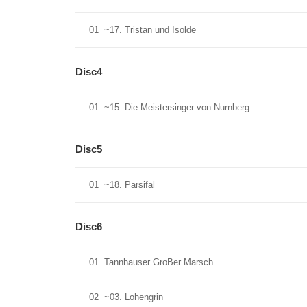
01
~17. Tristan und Isolde
Disc4
01
~15. Die Meistersinger von Nurnberg
Disc5
01
~18. Parsifal
Disc6
01
Tannhauser GroBer Marsch
02
~03. Lohengrin