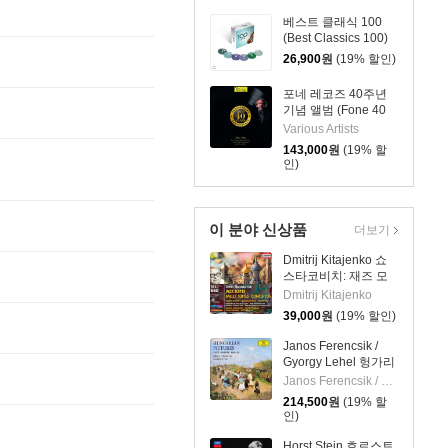
LP]
베스트 클래식 100
(Best Classics 100)
26,900
원
(19% 할인)
포네 레코즈 40주년
기념 앨범 (Fone 40
Years 1983-2023)
Various Artists
[2LP]
143,000
원
(19% 할
인)
이 분야 신상품
더보기
Dmitrij Kitajenko 쇼
스타코비치: 재즈 모
음곡, 발레 모음곡, 협
Dmitrij Kitajenko
주곡들
39,000
원
(19% 할인)
(Shostakovich: Jazz
Suite; Ballet Suites;
Janos Ferencsik /
Concertos)
Gyorgy Lehel 헝가리
음악 선집
Janos Ferencsik / Gyorgy Lehel
(Hungarian Pictures)
214,500
원
(19% 할
인)
Horst Stein 호르스트