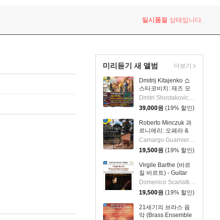
일시품절
상태입니다.
미리듣기 새 앨범
더보기
Dmitrij Kitajenko 쇼
스타코비치: 재즈 모
음곡, 발레 모음곡, 협
Dmitri Shostakovich 작곡 외 6명
주곡들
39,000
원
(19% 할인)
(Shostakovich: Jazz
Suite; Ballet Suites;
Roberto Minczuk 과
Concertos)
르니에리: 오페라 &
관현악 작품집
Camargo Guarnieri 작곡 외 2명
(Guarnieri: Pedro
19,500
원
(19% 할인)
Malazarte)
Virgile Barthe (바르
질 바르트) - Guitar
Recital (기타 리사이
Domenico Scarlatti 작곡 외 5명
틀)
19,500
원
(19% 할인)
21세기의 브라스 음
악 (Brass Ensemble