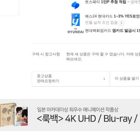
토스페이
1만P 추첨 적립
+ 생애
예스24 현대카드
1~3% YES포
전월 실적 조건 없음
현대백화점카드
앱카드 발급시 1
구매 시 참고사항
현재 새 상품은 구매 할 수 없습니다. 아래 
해보세요.
중고상품
이 상품을 팔기
판매요청하기