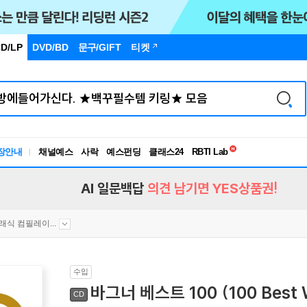
D/LP
DVD/BD
문구
/GIFT
티켓
독서유형검사
RBTI Lab
장안내
채널예스
사락
예스펀딩
클래스24
독서유형검사
AI 일문백답
의견 남기면 YES상품권!
래식 컴필레이...
수입
바그너 베스트 100 (100 Best 
CD