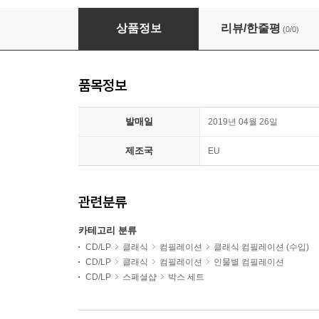
바그너 베스트 100 (100 Best Wagner)
상품정보
리뷰/한줄평
(0/0)
품목정보
발매일
2019년 04월 26일
제조국
EU
관련분류
카테고리 분류
CD/LP
클래식
컴필레이션
클래식 컴필레이션 (수입)
CD/LP
클래식
컴필레이션
인물별 컴필레이션
CD/LP
스페셜샵
박스 세트