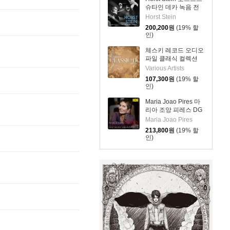
슈타인 데카 녹음 전
집 (The Decca
Horst Stein
Recordings)
200,200
원
(19% 할
인)
체스키 레코드 오디오
파일 클래식 컬렉션
(The Audiophile
Various Artists
Classical Collection)
107,300
원
(19% 할
[LP]
인)
Maria Joao Pires 마
리아 조앙 피레스 DG
녹음 전집 (Complete
Maria Joao Pires
Recordings On
213,800
원
(19% 할
Deutsche
인)
Grammophon)