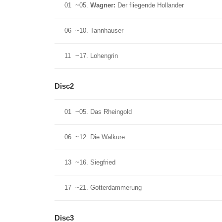
01
~05.
Wagner:
Der fliegende Hollander
06
~10. Tannhauser
11
~17. Lohengrin
Disc2
01
~05. Das Rheingold
06
~12. Die Walkure
13
~16. Siegfried
17
~21. Gotterdammerung
Disc3