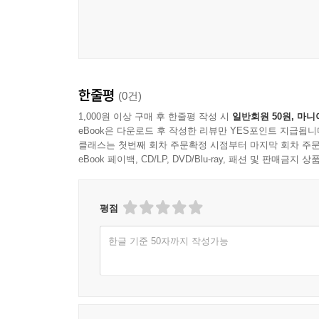
190 FASHION hip&hot
193 pink twist
194 우유처럼 하얗고 깨끗하게
196 향을 입는 새로운 방식
198 피부를 촉촉이 다지는 밸런싱 워터
한줄평
(0건)
200 3세대 더마 코스메틱의 등판
1,000원 이상 구매 후 한줄평 작성 시
일반회원 50원, 마니
202 속광 피부 만드는 법
eBook은 다운로드 후 작성한 리뷰만 YES포인트 지급됩니
206 오일을 담았어요
클래스는 첫번째 회차 주문확정 시점부터 마지막 회차 주문
208 미세먼지에 대처하는 나노 클렌징
eBook 페이백, CD/LP, DVD/Blu-ray, 패션 및 판매금
214 피부 밀도를 케어하면 피부가 예뻐진다
224 NEW SCHEDULE
평점
232 피부 속까지 쫀쫀한 세럼 최강자
236 JUICY MOMENTS
한글 기준 50자까지 작성가능
242 스프링 코럴 립 가든
244 2019 S/S Make-up Trend
250 두 뺨에 꽃잎
254 아름다운 라인을 위한 밴드 사용법