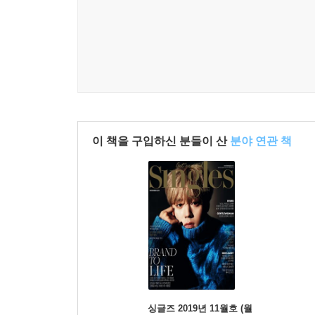
334 BEAUTY hip&hot
350 BEAUTY insider
355 꽃 피는 봄이 오면
356 영원한 봄
360 ‘디라밸’의 균형을 되찾는 방법
361 나도 혹시 문찐?
362 즐거운 혼밥 생활 part 1
364 part 2 먹는 음식이 나를 말한다
이 책을 구입하신 분들이 산
분야 연관 책
368 part 3 F&B 콘텐츠를 만드는 리더
372 part 4 어떻게 찾을까?
374 part 5 어떻게 차릴까?
376 part 6 무엇을 먹을까?
378 나는 나를 위해 일한다
380 농사짓습니다
384 너와 나의 거리
386 주 52시간을 방해하는 자
388 그 남자의 거짓말
싱글즈 2019년 11월호 (월
390 개와 고양이를 위한 나라는 있다