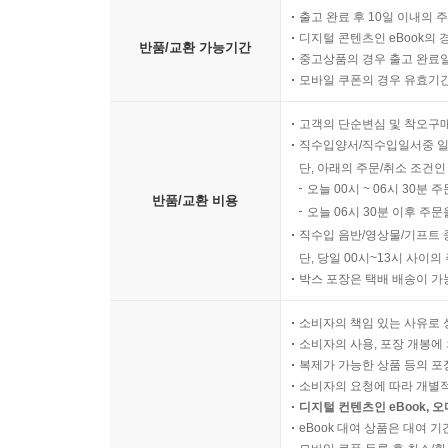
출고 완료 후 10일 이내의 
디지털 콘텐츠인 eBook의 
반품/교환 가능기간
중고상품의 경우 출고 완료일
모바일 쿠폰의 경우 유효기간(
고객의 단순변심 및 착오구
직수입양서/직수입일서중 일
단, 아래의 주문/취소 조건인
오늘 00시 ~ 06시 30분 
반품/교환 비용
오늘 06시 30분 이후 주문
직수입 음반/영상물/기프트 
단, 당일 00시~13시 사이
박스 포장은 택배 배송이 가
소비자의 책임 있는 사유로 
소비자의 사용, 포장 개봉에 
복제가 가능한 상품 등의 포장을 
소비자의 요청에 따라 개별
디지털 컨텐츠인 eBook, 
eBook 대여 상품은 대여 기