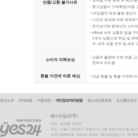
모바일 쿠폰 등록 후 취소/환
반품/교환 불가사유
중고상품이 구매확정(자동 
LP상품의 재생 불량 원인이 기
시간의 경과에 의해 재판매가
전자상거래 등에서의 소비자
eBook 세트 상품은 일괄 
1개의 상품으로 취급 및 판매
우, 세트 상품 전부 및 세트
상품의 불량에 의한 반품, 교
소비자 피해보상
준하여 처리됨
환불 지연에 따른 배상
대금 환불 및 환불 지연에 
회사소개
인재채용
이용약관
개인정보처리방침
청소년보호정책
도서홍보안내
대표 : 김석환, 최세라
주소 : 서울시 영등포구 은행로 11, 5층~6층(여의도동,일신
사업자등록번호 : 229-81-37000 통신판매업신고 : 제 200