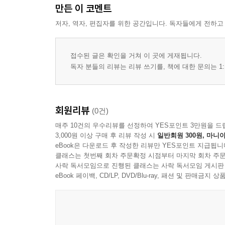
만든 이 코멘트
96 돌아온 카고 팬츠
98 봄의 타이츠 부츠
저자, 역자, 편집자를 위한 공간입니다. 독자들에게 전하고
102 럭셔리 민주주의
104 산뜻한 스타일 환기템
접수된 글은 확인을 거쳐 이 곳에 게재됩니다.
106 화이트 셔츠의 면면
독자 분들의 리뷰는 리뷰 쓰기를, 책에 대한 문의는 1:
108 가장 최신의 취향
112 지금 가장 근사한 색
116 MOST WANTED
회원리뷰
(0건)
122 스위스 시계박람회에서 생긴 일
매주 10건의 우수리뷰를 선정하여 YES포인트 3만원을 드
126 XXL
3,000원 이상 구매 후 리뷰 작성 시
일반회원 300원, 마니아
130 새 신을 신고
eBook은 다운로드 후 작성한 리뷰만 YES포인트 지급됩니
134 봄의 시간들
클래스는 첫번째 회차 주문확정 시점부터 마지막 회차 주문
138 NEW SEASON, NEW JACKETS
사락 독서모임으로 진행된 클래스는 사락 독서모임 게시판
eBook 페이백, CD/LP, DVD/Blu-ray, 패션 및 판매금
146 Spring AWAKENING
158 NEW MOVE
170 COOL DENIM
180 ORDINARY DAYS