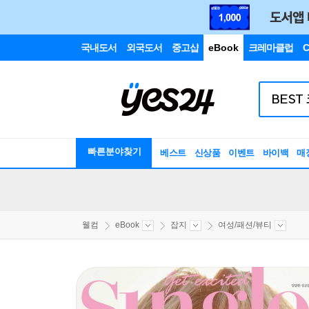
국내도서
외국도서
중고샵
eBook
크레마클럽
C
빠른분야찾기
베스트
신상품
이벤트
바이백
매
웰컴
eBook
잡지
여성/패션/뷰티