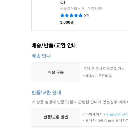
간)
394 펫 공간 큐레이션의 미래, 성수연방
싱글즈편집부 저
더북컴퍼니
|
400 나를 위해 건배
5건
402 HOROSCOPS
3,000
원
404 3월에는 <싱글즈>가 쏩니다!
406 S포인트 쇼핑몰
배송/반품/교환 안내
408 FASHION insider
412 공부, 그게 뭔데
배송 안내
구매 후 즉시 다운로드 가능
배송 구분
배송비 : 무료배송
반품/교환 안내
※ 상품 설명에 반품/교환과 관련한 안내가 있는경우 아래 
마이페이지 >
반품/교환 신청
반품/교환 방법
판매자 배송 상품은 판매자와