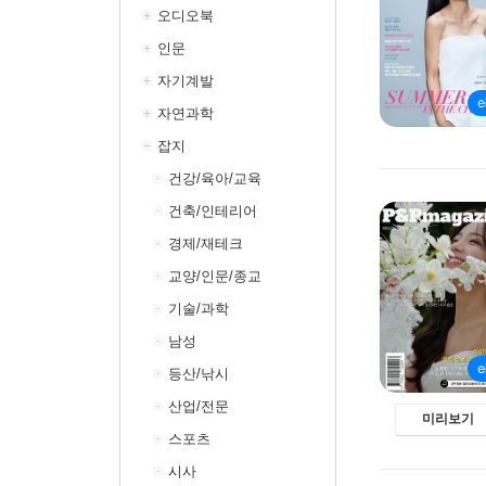
오디오북
인문
자기계발
자연과학
잡지
건강/육아/교육
건축/인테리어
경제/재테크
교양/인문/종교
기술/과학
남성
등산/낚시
산업/전문
미리보기
스포츠
시사