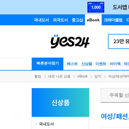
국내도서
외국도서
중고샵
eBook
크레마클럽
C
빠른분야찾기
베스트
신상품
이벤트
바이백
매
웰컴
새로 나온 상품
eBook
잡지
여성/패션/뷰
주목할 
신상품
여성/패션
국내도서