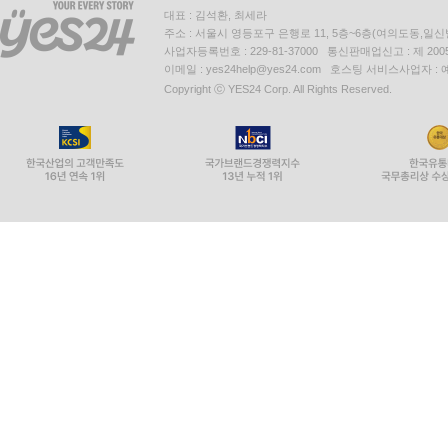
대표 : 김석환, 최세라
주소 : 서울시 영등포구 은행로 11, 5층~6층(여의도동,일신
사업자등록번호 : 229-81-37000 통신판매업신고 : 제 200
이메일 : yes24help@yes24.com 호스팅 서비스사업자 :
Copyright ⓒ YES24 Corp. All Rights Reserved.