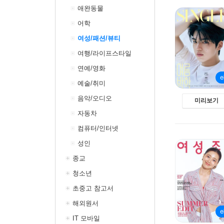
애완동물
어학
여성/패션/뷰티
여행/라이프스타일
연예/영화
예술/취미
음악/오디오
미리보기
자동차
컴퓨터/인터넷
성인
종교
청소년
초중고 참고서
해외원서
IT 모바일