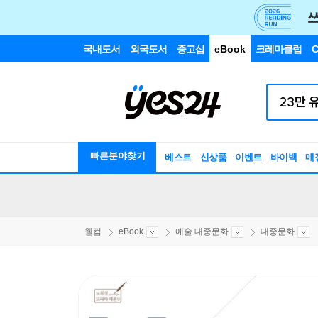
국내도서
외국도서
중고샵
eBook
크레마클럽
C
빠른분야찾기
베스트
신상품
이벤트
바이백
매
웰컴
eBook
예술 대중문화
대중문화