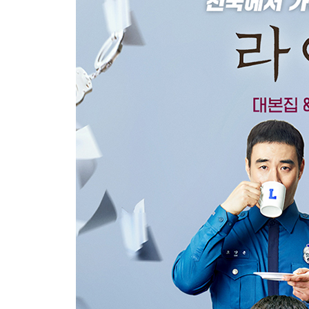
10부 우리를 슬프게 하는 것들 2
메이킹 PART 1 (고화질 촬영 스틸과 함께 보는)
감독의 말
캐스팅 스토리
제작자 인터뷰
첫 대본 리딩
첫 촬영
고사 지내는 날
티저 촬영
포스터 촬영
제작발표회
홍일지구대 조직도
스틸_ 세상 둘도 없는 케미
DRAMA STAFF