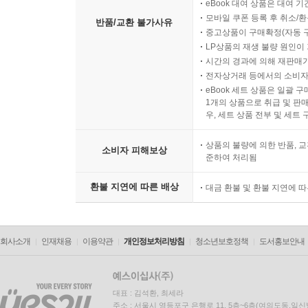
eBook 대여 상품은 대여 기
모바일 쿠폰 등록 후 취소/환
반품/교환 불가사유
중고상품이 구매확정(자동 
LP상품의 재생 불량 원인이 기
시간의 경과에 의해 재판매가
전자상거래 등에서의 소비자
eBook 세트 상품은 일괄 
1개의 상품으로 취급 및 판매
우, 세트 상품 전부 및 세트
상품의 불량에 의한 반품, 교
소비자 피해보상
준하여 처리됨
환불 지연에 따른 배상
대금 환불 및 환불 지연에 
회사소개
인재채용
이용약관
개인정보처리방침
청소년보호정책
도서홍보안내
대표 : 김석환, 최세라
주소 : 서울시 영등포구 은행로 11, 5층~6층(여의도동,일신