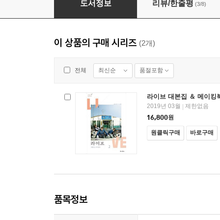
도서정보
리뷰/한줄평
(3/8)
이 상품의 구매 시리즈
(2개)
최신순
품절포함
전체
라이브 대본집 ＆ 메이킹북
2019년 03월
제한없음
|
16,800
원
원클릭구매
바로구매
품목정보