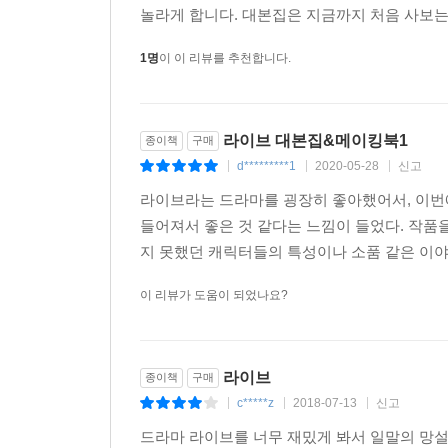
이를 통해 어느 하나 중요하지 않은 역할이 없는 
놀라게 합니다. 대본집은 지금까지 처음 사보는
없었던 이유가 더욱 명료해진다.
1명
이 이 리뷰를 추천합니다.
라이브 대본집&메이킹북1
종이책
구매
d*********1
2020-05-28
신고
|
|
|
라이브라는 드라마를 굉장히 좋아했어서, 이번에
들어져서 좋은 것 같다는 느낌이 들었다. 작품
지 못했던 캐릭터들의 특성이나 소품 같은 이야
이 리뷰가 도움이 되었나요?
라이브
종이책
구매
c*****z
2018-07-13
신고
|
|
|
드라마 라이브를 너무 재밌게 봐서 일말의 망