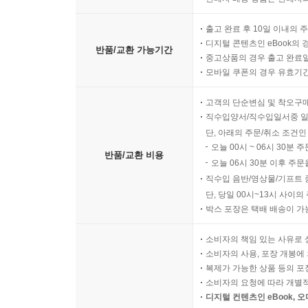
출고 완료 후 10일 이내의 
디지털 콘텐츠인 eBook의 
반품/교환 가능기간
중고상품의 경우 출고 완료일
모바일 쿠폰의 경우 유효기간(
고객의 단순변심 및 착오구
직수입양서/직수입일서중 일
단, 아래의 주문/취소 조건인
오늘 00시 ~ 06시 30분 
반품/교환 비용
오늘 06시 30분 이후 주문
직수입 음반/영상물/기프트 
단, 당일 00시~13시 사이
박스 포장은 택배 배송이 가
소비자의 책임 있는 사유로 
소비자의 사용, 포장 개봉에 
복제가 가능한 상품 등의 포장을 
소비자의 요청에 따라 개별
디지털 컨텐츠인 eBook, 