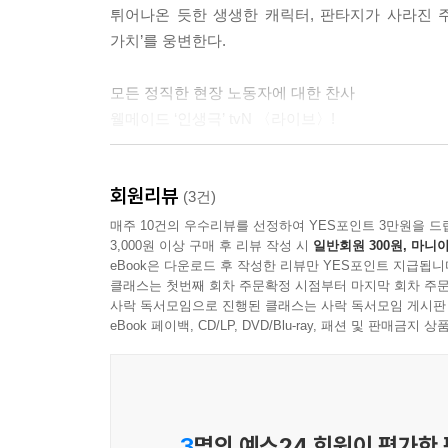
튀어나온 듯한 생생한 캐릭터, 판타지가 사라진 
가치’를 웅변한다.
모든 정직한 현장 노동자에 대한 찬사
웰메이드 ‘인생극’ tvN 〈라이브〉!
이토록 뭉클했던 장르 드라마가 있었던가! 지금까지 
회원리뷰
잡고, 힘 있는 자를 향해 굽히지 않는 지구대원
(3건)
받고도 가족과 동료들 배려하느라 노심초사, 눈앞에
매주 10건의 우수리뷰를 선정하여 YES포인트 3만원을 드
3,000원 이상 구매 후 리뷰 작성 시
일반회원 300원, 마니아
흘렸다. 그것은 드라마이기 전에 매일같이 현실과 
eBook은 다운로드 후 작성한 리뷰만 YES포인트 지급됩니
클래스는 첫번째 회차 주문확정 시점부터 마지막 회차 주문
tvN 토일드라마 〈라이브〉는 과도한 직무를 수
사락 독서모임으로 진행된 클래스는 사락 독서모임 게시판
화답하듯 많은 시청자들이 〈라이브〉에 ‘웰메이드 드
eBook 페이백, CD/LP, DVD/Blu-ray, 패션 및 판매금
노희경 원작 대본에 고퀄리티 미공개 촬영 스틸,
그리고 〈라이브〉 제작 히스토리까지 모두 담았다
『라이브 대본집&메이킹북 1?2』 출간!!!
3
명의 예스24 회원이 평가한