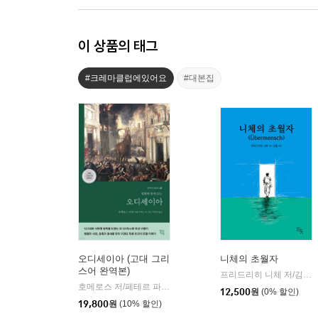
이 상품의 태그
#크레마클럽에있어요
#대본집
오디세이아 (고대 그리
니체의 초월자
스어 완역본)
프리드리히 니체 저/김철 편역
호메로스 저/페테르 파울 루벤스 그림/박문재 역
현대지성
|
12,500
원
(0% 할인)
19,800
원
(10% 할인)