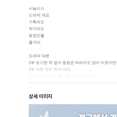
시놉시스
드라마 개요
기획의도
작가의도
등장인물
줄거리
드라마 대본
1부 포기한 적 없어 응원은 바라지도 않아 비웃지만
2부 아무 짓도 하지 마라
3부 도대체 내가 뭘 그렇게 잘못했는데?
4부 반드시 물어야 할 것, 반드시 따져야 할 것
5부 그대 어깨 위에 내리는 눈
상세 이미지
6부 지금 우리에게 필요한 것
7부 파트너, 혼자서는 절대 갈 수 없는 길을 함께 
8부 막상막하(莫上莫下)
9부 우리를 슬프게 하는 것들 1