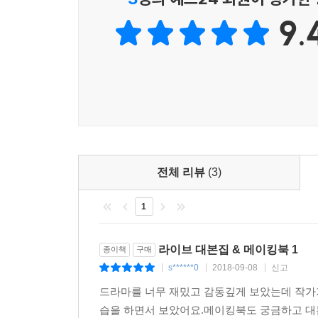
9.
『라이브 대본집 & 메이킹북』에는 원작 대본과 
‘하이퍼 리얼리즘 드라마’라고 불릴 만큼 뛰어난
기록이 담긴 것이다.
〈시놉시스〉에서부터 작가 특유의 치밀함이 드러난
50쪽에 달한다. 1년여의 취재를 바탕으로 이 시
작가 노희경의 고뇌가 고스란히 묻어난다.
또한 책에 실은 총 18회 차 〈대본〉은 노희경 
전체 리뷰
(3)
부분은 무엇인지 비교하며 읽는 재미를 발견하게 될
1
풀어가는 것도 대본집을 읽는 묘미다. 그리고 무
있다.
라이브 대본집 & 메이킹북 1
종이책
구매
〈메이킹 파트〉에는 드라마의 감동을 다시 한 번 곱
s******0
2018-09-08
신고
|
|
|
아니라 작가 · 감독 · 제작자 인터뷰, 15인 배우
드라마를 너무 재밌고 감동깊게 보았는데 작가
한 편의 드라마를 완성하기까지 각자의 위치에서 치열
습을 하면서 보았어요.메이킹북도 궁금하고 대