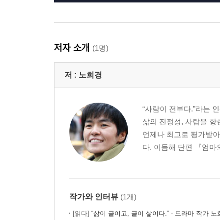
저자 소개
(1명)
저 :
노희경
“사람이 전부다.”라는 
삶의 진정성, 사람을 향
언제나 최고로 평가받아
다. 이듬해 단편 『엄마
작가와 인터뷰
(1개)
[읽다]
“삶이 글이고, 글이 삶이다.” - 드라마 작가 