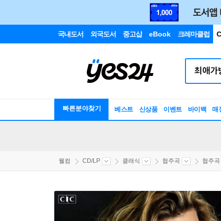
국내도서
외국도서
중고샵
eBook
크레마클럽
C
빠른분야찾기
베스트
신상품
이벤트
바이백
매
웰컴
CD/LP
클래식
협주곡
협주곡 