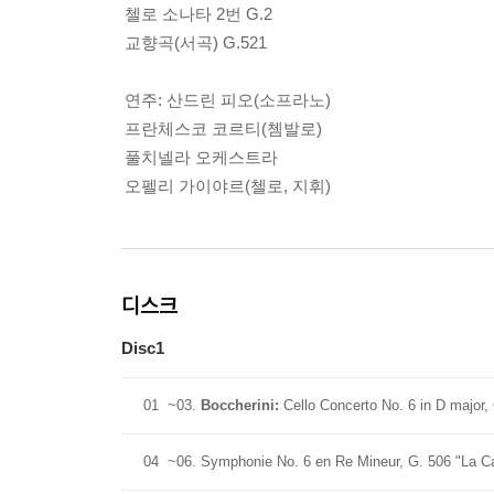
첼로 소나타 2번 G.2
교향곡(서곡) G.521
연주: 산드린 피오(소프라노)
프란체스코 코르티(쳄발로)
풀치넬라 오케스트라
오펠리 가이야르(첼로, 지휘)
디스크
Disc1
01
~03.
Boccherini:
Cello Concerto No. 6 in D major,
04
~06. Symphonie No. 6 en Re Mineur, G. 506 "La Ca