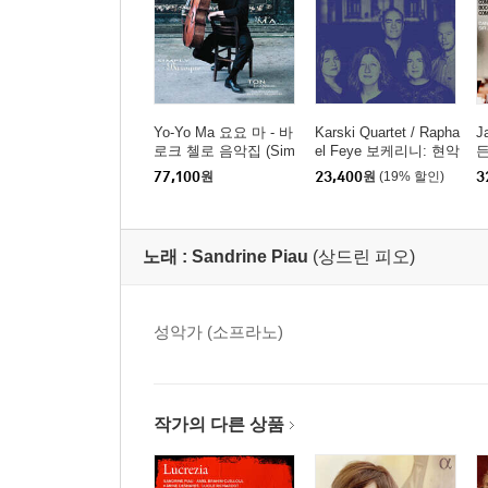
Yo-Yo Ma 요요 마 - 바
Karski Quartet / Rapha
J
로크 첼로 음악집 (Sim
el Feye 보케리니: 현악
든
ply Baroque) [청록 컬
오중주 (Boccherini: Str
번
77,100
원
23,400
원
(19% 할인)
3
러 2LP]
ing Quintets Vol. 2)
주
C
B
e
노래 :
Sandrine Piau
(상드린 피오)
성악가 (소프라노)
작가의 다른 상품