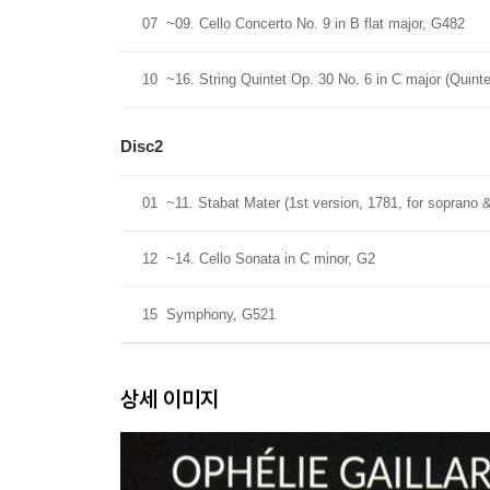
07
~09. Cello Concerto No. 9 in B flat major, G482
10
~16. String Quintet Op. 30 No. 6 in C major (Quinte
Disc2
01
~11. Stabat Mater (1st version, 1781, for soprano &
12
~14. Cello Sonata in C minor, G2
15
Symphony, G521
상세 이미지