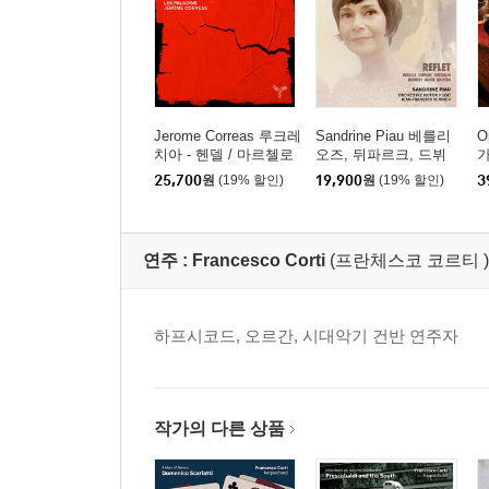
Jerome Correas 루크레
Sandrine Piau 베를리
O
치아 - 헨델 / 마르첼로
오즈, 뒤파르크, 드뷔
/ 스카를라티 (Lucrezia
시, 라벨 가곡집 (Refle
(N
25,700
원
(19% 할인)
19,900
원
(19% 할인)
3
Portraits De Femme)
t)
연주 :
Francesco Corti
(프란체스코 코르티 )
하프시코드, 오르간, 시대악기 건반 연주자
작가의 다른 상품