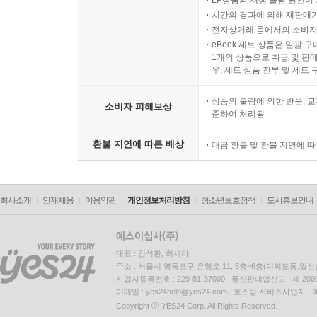
LP상품의 재생 불량 원인이 기
시간의 경과에 의해 재판매가
전자상거래 등에서의 소비자
eBook 세트 상품은 일괄 
1개의 상품으로 취급 및 판매
우, 세트 상품 전부 및 세트
상품의 불량에 의한 반품, 교
소비자 피해보상
준하여 처리됨
환불 지연에 따른 배상
대금 환불 및 환불 지연에 
회사소개
인재채용
이용약관
개인정보처리방침
청소년보호정책
도서홍보안내
대표 : 김석환, 최세라
주소 : 서울시 영등포구 은행로 11, 5층~6층(여의도동,일신
사업자등록번호 : 229-81-37000 통신판매업신고 : 제 200
이메일 : yes24help@yes24.com 호스팅 서비스사업자 :
Copyright ⓒ YES24 Corp. All Rights Reserved.