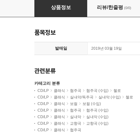
Ophelie Gaillard 보케리니: 첼로 협주곡 (Boccherini
상품정보
리뷰/한줄평
(0/0)
품목정보
발매일
2019년 03월 19일
관련분류
카테고리 분류
CD/LP
클래식
협주곡
협주곡 (수입)
첼로
CD/LP
클래식
실내악/독주곡
실내악 (수입)
첼로
CD/LP
클래식
보컬
보컬 (수입)
CD/LP
클래식
협주곡
협주곡 (수입)
CD/LP
클래식
실내악
실내악 (수입)
CD/LP
클래식
교향곡
교향곡 (수입)
CD/LP
클래식
협주곡