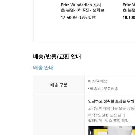
Fritz Wunderlich 프리
Fritz
츠 분덜리히 6집 - 모차르
츠 분덜
트의 동시대인들 (sings
타 아리아
17,400
원
(19% 할인)
18,10
Mozart Contemporarie
s by L
s)
ll, Sto
r)
배송/반품/교환 안내
배송 안내
예스24 배송
배송 구분
배송비 : 무료배송
안전하고 정확한 포장을 위해 
고객님께 배송되는 모든 상품을
목적 : 안전한 포장 관리
촬영범위 : 박스 포장 작업