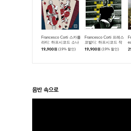
Francesco Corti 스카를
Francesco Corti 프레스
F
라티: 하프시코드 소나
코발디: 하프시코드 작
e
타집 (Scarlatti: A Man
품집 (Frescobaldi and t
프
19,900
원
(19% 할인)
19,900
원
(19% 할인)
2
of Genius)
he South)
(
ce
음반 속으로