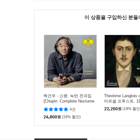
이 상품을 구입하신 분
백건우 - 쇼팽: 녹턴 전곡집
Theotime Langlois 
(Chopin: Complete Nocturne
마르셀 프루스트, 19
s)
1일의 콘서트
22,200
원
(19% 할인
4건
24,800
원
(19% 할인)