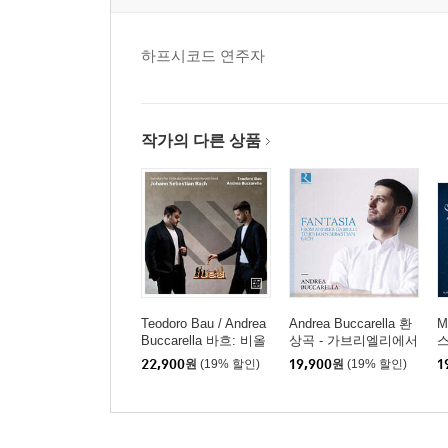
하프시코드 연주자
작가의 다른 상품
Teodoro Bau / Andrea
Andrea Buccarella 환
M
Buccarella 바흐: 비올
상곡 - 가브리엘리에서
라 다 감바 소나타 (Bac
바흐까지 (Fantasia Fro
아
22,900
원
(19% 할인)
19,900
원
(19% 할인)
1
h: Sonatas for Viola da
m Andrea Gabrieli To J
s
Gamba and Harpsichor
ohann Sebastian Bach)
a)
d)