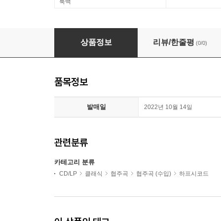
룩백
Francesco Corti / Andrea Buccarella 바흐:
상품정보
리뷰/한줄평
(0/0)
품목정보
발매일
2022년 10월 14일
관련분류
카테고리 분류
CD/LP
클래식
협주곡
협주곡 (수입)
하프시코드