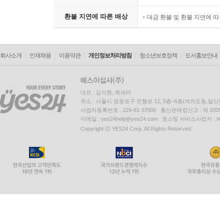
환불 지연에 따른 배상
대금 환불 및 환불 지연에 
회사소개
인재채용
이용약관
개인정보처리방침
청소년보호정책
도서홍보안내
대표 : 김석환, 최세라
주소 : 서울시 영등포구 은행로 11, 5층~6층(여의도동,일신
사업자등록번호 : 229-81-37000 통신판매업신고 : 제 200
이메일 : yes24help@yes24.com 호스팅 서비스사업자 :
Copyright ⓒ YES24 Corp. All Rights Reserved.