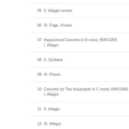
05
II. Adagio ovvero
06
III. Fuga. Vivace
07
Harpsichord Concerto in D minor, BWV1059
I. Allegro
08
II. Siciliana
09
III. Presto
10
Concerto for Two Keyboards in C minor, BWV1060
I. Allegro
11
II. Adagio
12
III. Allegro