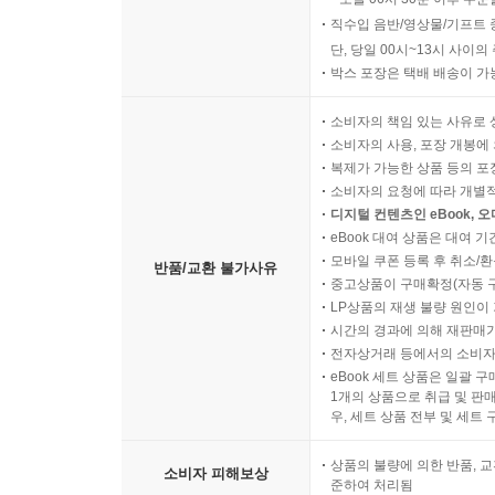
직수입 음반/영상물/기프트 
단, 당일 00시~13시 사이
박스 포장은 택배 배송이 가
소비자의 책임 있는 사유로 
소비자의 사용, 포장 개봉에 
복제가 가능한 상품 등의 포장을 
소비자의 요청에 따라 개별
디지털 컨텐츠인 eBook, 
eBook 대여 상품은 대여 기
모바일 쿠폰 등록 후 취소/환
반품/교환 불가사유
중고상품이 구매확정(자동 
LP상품의 재생 불량 원인이 기
시간의 경과에 의해 재판매가
전자상거래 등에서의 소비자
eBook 세트 상품은 일괄 
1개의 상품으로 취급 및 판매
우, 세트 상품 전부 및 세트
상품의 불량에 의한 반품, 교
소비자 피해보상
준하여 처리됨