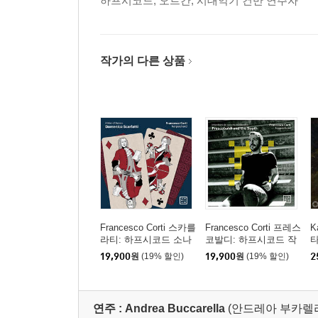
하프시코드, 오르간, 시대악기 건반 연주자
작가의 다른 상품
Francesco Corti 스카를
Francesco Corti 프레스
K
라티: 하프시코드 소나
코발디: 하프시코드 작
타
타집 (Scarlatti: A Man
품집 (Frescobaldi and t
미
19,900
원
(19% 할인)
19,900
원
(19% 할인)
2
of Genius)
he South)
외
f
at
연주 :
Andrea Buccarella
(안드레아 부카렐