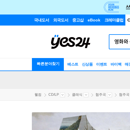
국내도서
외국도서
중고샵
eBook
크레마클럽
C
빠른분야찾기
베스트
신상품
이벤트
바이백
매
웰컴
CD/LP
클래식
협주곡
협주곡 