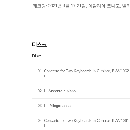
레코딩: 2021년 4월 17-21일, 이탈리아 로니고, 빌
디스크
Disc
01
Concerto for Two Keyboards in C minor, BWV1062
I.
02
II. Andante e piano
03
III. Allegro assai
04
Concerto for Two Keyboards in C major, BWV1061
I.