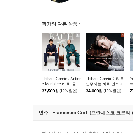
작가의 다른 상품
Thibaut Garcia / Antion
Thibaut Garcia 기타로
Y
e Moriniere 바흐: 골드
연주하는 바흐 인스퍼
로
베르크 변주곡 (Bach:
레이션 (Bach Inspiratio
p
37,500
원
(19% 할인)
34,000
원
(19% 할인)
7
Goldberg Variations) [S
ns) [UHQCD]
러
ACD Hybrid]
연주 :
Francesco Corti
(프란체스코 코르티 )