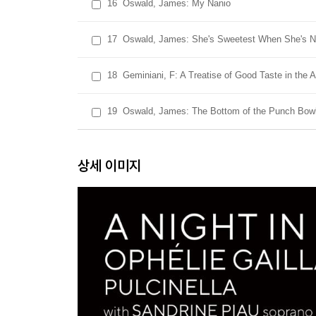
16
Oswald, James: My Nanio
17
Oswald, James: She's Sweetest When She's 
18
Geminiani, F: A Treatise of Good Taste in the 
19
Oswald, James: The Bottom of the Punch Bow
상세 이미지