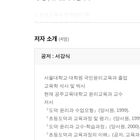
1. 도덕교육과 한국윤리 56
2. 도덕교육과 동양윤리 74
3. 도덕교육과 서양윤리 96
저자 소개
(4명)
제3장 │ 도덕교육과 심리학 166
공저 :
서강식
1. 도덕교육과 정신분석 이론 166
2. 도덕교육과 인지발달 이론 187
서울대학교 대학원 국민윤리교육과 졸업
3. 도덕교육과 행동주의 및 사회학습 이론 214
교육학 석사 및 박사
4. 인격교육 이론 231
현재 공주교육대학교 윤리교육과 교수
5. 셀리그만의 긍정심리학
저서
『도덕·윤리과 수업모형』(양서원, 1999).
제4장 │ 도덕교육과 교육학 256
『초등도덕과 교육과정 및 평가』(양서원, 1999
『도덕·윤리과 교수-학습과정』(양서원, 2000)
1. 진보주의와 도덕교육 257
『초등도덕과 교육과정의 이해』(공저, 교육과학사,
2. 구성주의와 도덕교육 270