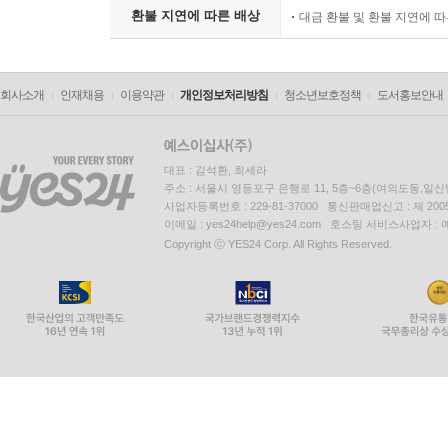
환불 지연에 따른 배상
대금 환불 및 환불 지연에 
회사소개
인재채용
이용약관
개인정보처리방침
청소년보호정책
도서홍보안내
대표 : 김석환, 최세라
주소 : 서울시 영등포구 은행로 11, 5층~6층(여의도동,일신
사업자등록번호 : 229-81-37000 통신판매업신고 : 제 200
이메일 : yes24help@yes24.com 호스팅 서비스사업자 :
Copyright ⓒ YES24 Corp. All Rights Reserved.