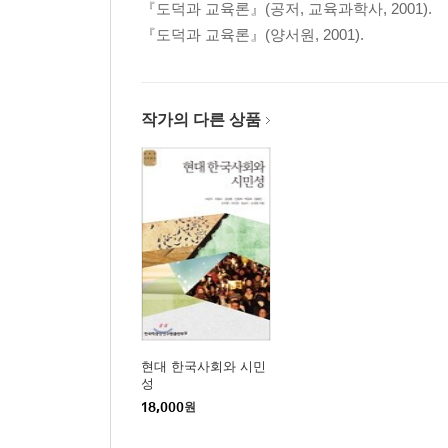
『도덕과 교육론』(공저, 교육과학사, 2001).
3. 공동체주의와 도덕교육 280
『도덕과 교육론』(양서원, 2001).
제5장 │ 도덕과 교육과정 297
1. 초등 도덕과 설정의 배경과 근거 및 기능 297
작가의 다른 상품
2. 도덕과 교육과정의 변천 309
3. 2015년 개정 도덕과 교육과정의 특성 323
제6장 │ 세계의 도덕교육 350
1. 유교 문화권의 도덕교육 353
2. 기독교 문화권의 도덕교육 363
3. 기타 문화권의 도덕교육 381
현대 한국사회와 시민
제7장 │ 도덕과 교육의 과제와 방향 394
성
18,000
원
1. 인성과 창의성을 결합하며 394