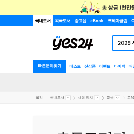
국내도서
외국도서
중고샵
eBook
크레마클럽
C
빠른분야찾기
베스트
신상품
이벤트
바이백
매
웰컴
국내도서
사회 정치
교육
교육