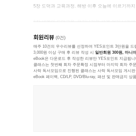
5장 도덕과 교육과정. 해방 이후 오늘에 이르기까지
6장 세계의 도덕교육. 우리나라와 세계 여러 나라
회원리뷰
7장 도덕과 교육의 과제와 방향. 향후 우리들이 살
(0건)
매주 10건의 우수리뷰를 선정하여 YES포인트 3만원을 드
3,000원 이상 구매 후 리뷰 작성 시
일반회원 300원, 마니아
eBook은 다운로드 후 작성한 리뷰만 YES포인트 지급됩니
클래스는 첫번째 회차 주문확정 시점부터 마지막 회차 주문
사락 독서모임으로 진행된 클래스는 사락 독서모임 게시판
eBook 페이백, CD/LP, DVD/Blu-ray, 패션 및 판매금