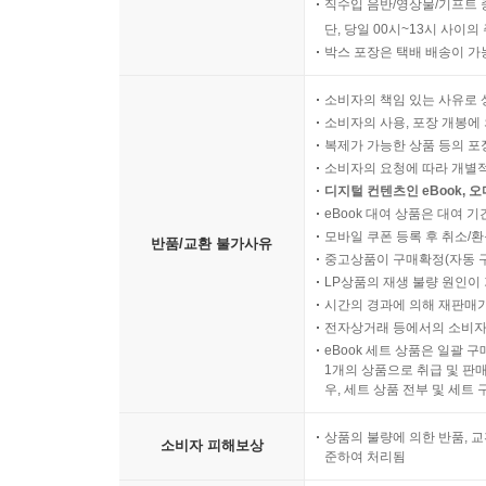
직수입 음반/영상물/기프트 
단, 당일 00시~13시 사이
박스 포장은 택배 배송이 가
소비자의 책임 있는 사유로 
소비자의 사용, 포장 개봉에 
복제가 가능한 상품 등의 포장을 
소비자의 요청에 따라 개별
디지털 컨텐츠인 eBook, 
eBook 대여 상품은 대여 기
모바일 쿠폰 등록 후 취소/환
반품/교환 불가사유
중고상품이 구매확정(자동 
LP상품의 재생 불량 원인이 기
시간의 경과에 의해 재판매가
전자상거래 등에서의 소비자
eBook 세트 상품은 일괄 
1개의 상품으로 취급 및 판매
우, 세트 상품 전부 및 세트
상품의 불량에 의한 반품, 교
소비자 피해보상
준하여 처리됨