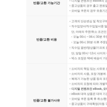
디지털 콘텐츠인 eBook의 
반품/교환 가능기간
중고상품의 경우 출고 완료일
모바일 쿠폰의 경우 유효기간(
고객의 단순변심 및 착오구
직수입양서/직수입일서중 일
단, 아래의 주문/취소 조건인
오늘 00시 ~ 06시 30분 
반품/교환 비용
오늘 06시 30분 이후 주문
직수입 음반/영상물/기프트 
단, 당일 00시~13시 사이
박스 포장은 택배 배송이 가
소비자의 책임 있는 사유로 
소비자의 사용, 포장 개봉에 
복제가 가능한 상품 등의 포장을 
소비자의 요청에 따라 개별
디지털 컨텐츠인 eBook, 
eBook 대여 상품은 대여 기
모바일 쿠폰 등록 후 취소/환
반품/교환 불가사유
중고상품이 구매확정(자동 