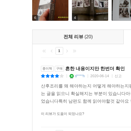
나간다는 점에서 이 같은 고민을 풀어줄 단초를 제
특히 양·한방의 다각적인 접근을 통해 산후조리 
산모들을 3개월 동안 밀착 취재하고, 서구와 남미
6
4
영역으로만 여겨져온 ‘출산 후 여성의 몸 돌보기
우리는 자연스럽게 양방과 한방, 전통과 서구문화
전체 리뷰
(20)
찾아낼 수 있으며, 스스로 취하고 버려야 할 것을 가
1
특히 산모라면 누구나 궁금해 하는 출산 후 건강관
등에 대퇇 상세한 정보는 출산을 준비하는 예비 
흔한 내용이지만 한번더 확인
종이책
구매
있는 문제제기를 통해 가족들이 산모를 배려하고 이
d****h
2020-06-14
신고
|
|
|
산후조리를 왜 해야하는지 어떻게 해야하는지
산후조리란 단지 출산 후 몇 주간의 회복기간만을
는 글을 읽으니 확실해지는 부분이 있습니다아
좌우된다. 아이 키우랴, 집안일 하랴, 사회생활에 
었습니다특히 남편도 함께 읽어야할것 같아요 함
기점으로 여성은 몸과 마음의 변화는 물론이고, 
엄마가 되기 위한 준비를 한다고 생각하고, 변화
이 리뷰가 도움이 되었나요?
것이다.
엄마가 행복해야 아기도 건강하게 잘 자란다. 산후