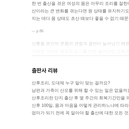
Chapter 4. 비만을 예방하는 산후 밥상
한 번 출산을 겪은 여성의 몸은 아무리 조리를 잘한
산후 밥상 원칙 / 산후 영양은 골고루 그러나 과하지 
산이라는 큰 변화를 겪는다면 원 상태를 유지하기도 
다이어트는 위험하다 / 산후 건강을 위한 기본 운동법
지는 데다 몸 상태도 초산 때보다 좋을 수 없기 때
--- p.86
Part 5 엄마가 행복해야 아기도 건강하게 자란다
Chapter 1. 산모는 배려받아야 하는 존재
산통을 겪으며 온몸의 관절과 골반이 늘어났기 때문
산모를 위로하는 담요 효과 / 조선시대 100일간의 출
니라면 가벼운 체조와 걷기를 하면 늘어났던 근육과 
Chapter 2. 내가 선택한 맞춤 산후조리
운 운동을 했던 희영 씨는 한 달 후 병원 정기검진
어느 산후조리원 가세요? / 친정어머니의 보살핌 받기
운동은 자연분만 후 골반 근육이나 방광 근육을 회
출판사 리뷰
임신 출산 육아 지원제도 제대로 활용하기
다”고 말한다.
출산 후 가벼운 운동이 필요한 이유는 또 있다. 출산 
산후조리, 도대체 누구 말이 맞는 걸까요?
Bonus Page 01 산욕기의 신체 트러블과 대처법
서 혈전증(Thrombosis)의 위험이 증가하기 때문이다
남편과 가족이 산모를 위해 할 수 있는 일은 없을까
Bonus Page 02 모유 수유로 건강한 산후조리
혈전증은 피가 굳어 생긴 덩어리가 몸속 혈관을 이
산후조리란 단지 출산 후 몇 주간의 회복기간만을 
급작스럽게 사망에 이르는 사례도 있으니 주의가 필요
산후 100일, 몸과 마음을 어떻게 관리하느냐에 따라
관이 순간적으로 막힐 경우에는 치명적이 될 수 있다
엄마가 되기 전에 꼭 알아야 할 출산에 대한 모든 것,
만히 있는 것보다는 몸을 움직여야 효과가 있다”고 