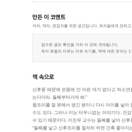
Chapter 2. 산후조리 수칙, 전통인가 과학인가
전통 수칙1 : 찬 기운을 피하라 - 혈액순환이 중요
만든 이 코멘트
전통 수칙2 : 산모는 무조건 누워 쉬어라 - 출산 
저자, 역자, 편집자를 위한 공간입니다. 독자들에게 전하고
단계적으로 준비하는 가사와 육아
전통 수칙3 : 출산 후 목욕을 금하라 - 환경 변화
전통 수칙4 : 보양식으로 기를 보하라 - 요오드 과
접수된 글은 확인을 거쳐 이 곳에 게재됩니다.
[best 산후조리] 최고의 산후 운동, 걷기 / [전문
독자 분들의 리뷰는 리뷰 쓰기를, 책에 대한 문의는 1:
Part 4 여자의 일생을 좌우하는 산후 100일 건강수
Chapter 1. 출산 후 엄마의 몸이 심상치 않다
책 속으로
산모들을 괴롭히는 증상들
Chapter 2. 산후 몸 관리 원칙 1. 2. 3
산후풍 때문에 온몸에 안 아픈 데가 없다고 하소연을
첫째, 가벼운 운동으로 활력을 가져라 / [best 산후
는다더라. 둘째부터가져 봐.”
산후조리] 계절별 산후조리법 / 셋째, 무리하지 않
몸조리를 잘 못해서 생긴 병이니 다시 아이를 낳아 
Chapter 3. 마음의 통증, 산후우울증 문제
수도 있다. 그러나 이는 터무니없는 이야기다. 건강
스트레스는 산모의 마음을 병들게 한다 / 산모들
수 있기 때문이다. 이진무 교수는 둘째를 낳아 산
산후우울증이 온다
“둘째를 낳고 산후조리를 철저히 하면 간혹 좋아지는