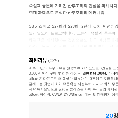
--- p.117
속설과 풍문에 가려진 산후조리의 진실을 파헤치다
현대 과학으로 분석한 산후조리의 메커니즘
한 병원의 설문조사 결과, 출산 후의 여성들이 가장
들에게 최대의 고민이자 스트레스인 것이다. 실제 조
SBS 스페셜 227회와 228회, 2편에 걸쳐 방
다.
불러일으킨 프로그램이다. 그동안 속설과 풍문에 
분만 직후 산모의 체중은 아기와 양수, 태반 등이 
해결책을 제시했다는 것만으로도 한국 여성들에게는
거라 생각하지만 실제로는 몸무게가 쉽게 줄지 않는
많았고 블로그와 커뮤니티 게시판 등을 통해 방송
먹고 잘 쉬어야 한다는 잘못된 인식 때문인 경우가 
정보가 부제했음을 알기에, 이번 기회에 방송 내용
으로 이어지기 쉽다. 그런 이유로 동물성 고단백 식
회원리뷰
물론, 방송에서 미처 보여주지 못한 유용한 정보를 
(20건)
산후비만은 단지 외적인 체형의 변화뿐 아니라 여성
친절한 안내서 역할을 한다.
하지 않는 식습관이 가장 중요하다.
매주 10건의 우수리뷰를 선정하여 YES포인트 3만원을 드
3,000원 이상 구매 후 리뷰 작성 시
일반회원 300원, 마니아
일반적으로 출산 후 3주 정도 지나면 몸을 가볍게
eBook은 다운로드 후 작성한 리뷰만 YES포인트 지급됩니
터는 걷기나 조깅, 자전거 타기 등과 같은 유산소 
클래스는 첫번째 회차 주문확정 시점부터 마지막 회차 주문
분명 고통과 통증이 있는데도 그 실체를 알 수 없고,
사락 독서모임으로 진행된 클래스는 사락 독서모임 게시판
--- p.177
무엇이 어디서부터 잘못되었는지, 이제 그 바람의 
eBook 페이백, CD/LP, DVD/Blu-ray, 패션 및 판매금
우리나라에서는 전통적으로 여성이 출산을 하면 짧
20
명
찬바람을 쏘여서는 안 되고 섣불리 몸을 씻어서도 