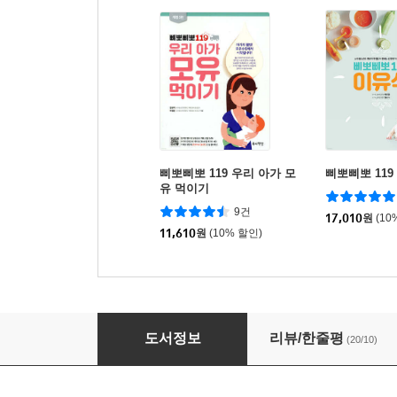
삐뽀삐뽀 119 우리 아가 모
삐뽀삐뽀 119
유 먹이기
9건
17,010
원
(10
11,610
원
(10% 할인)
SBS 스페셜 산후조리 100일의 기적
도서정보
리뷰/한줄평
(20/10)