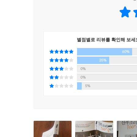
신경 써서 조리를 하지 않으면 뼛속이 시리고 온몸이
그렇다면 미국, 유럽 등지에도 산후조리 문화가 
있지만, 대부분의 서구 여성들은 출산한 직후 샤워
풍경은 왜 이렇게 다른 것일까?
흔히 우리가 알고 있는 산후조리법들은 의학적
별점별로 리뷰를 확인해 보세
민간요법인 경우가 많기 때문에 출산을 한 여성들은
60%
익숙한 서구식 생활 습관을 버리고 전통 지침을 따
실제 우리나라에는 특별한 산후조리 문화가 자리하
35%
등 출산 후 여성의 몸과 건강에 대한 관심이 유난스
0%
서구식이 마구잡이로 혼재되어 있다. 산모들의 입
0%
난무하는 탓에 출산을 앞둔 산모들과 그 가족들은 
5%
열 달 동안 기다려온 아기와의 첫 만남을 준비하는
건강한 출산, 현명한 육아, 행복한 가정을 위한 필
이 책 [산후조리 100일의 기적]은 속설과 풍