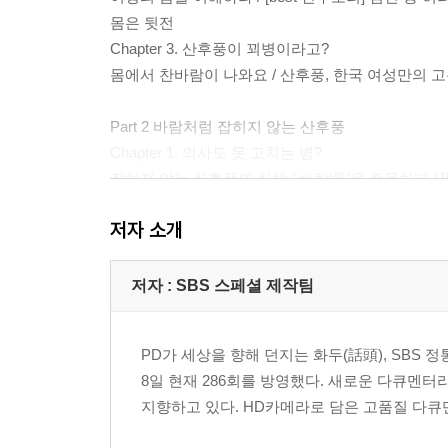
몸은 뒷전
Chapter 3. 산후풍이 꾀병이라고?
몸에서 찬바람이 나와요 / 산후풍, 한국 여성만의 고
Part 2 바람처럼 잡히지 않는 산후풍
Chapter 1. 의사도 못 고치는 병?
잡히지 않는 산후풍의 실체 / 바람‘風’을 주목하라 /
Chapter 2. 양렷箕?산후풍 치료 프로젝트
저자 소개
21년째 한쪽 다리가 시려요 / 진짜 원인을 찾아라 
산후조리] 산후풍이 의심된다면
Chapter 3. 출산 후유증의 주적, 스트레스
저자 : SBS 스페셜 제작팀
아이 낳고 정말 많이 울었어요 / 이해해주고 배려해주
산후조리 어떻게 해야 하나요
PD가 세상을 향해 던지는 화두(話頭), SBS 정통
8일 현재 286회를 방영했다. 새로운 다큐멘
Part 3 산후조리, 그 오해와 진실
지향하고 있다. HD카메라로 담은 고품질 다큐멘
Chapter 1. 한국에는 있고 미국에는 없는 삼칠일
지구 반대편의 산후 문화 / 40일간의 산후조리 / 