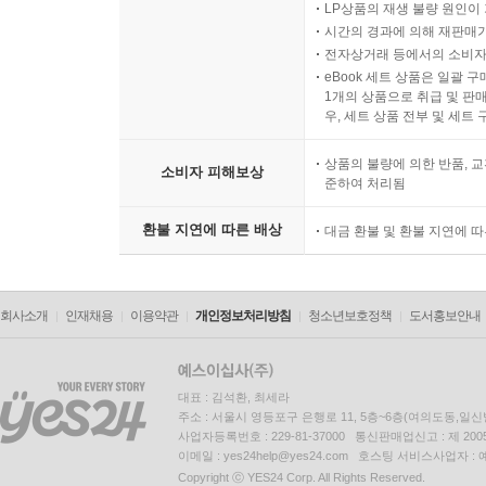
LP상품의 재생 불량 원인이 기
시간의 경과에 의해 재판매가
전자상거래 등에서의 소비자
eBook 세트 상품은 일괄 
1개의 상품으로 취급 및 판매
우, 세트 상품 전부 및 세트
상품의 불량에 의한 반품, 교
소비자 피해보상
준하여 처리됨
환불 지연에 따른 배상
대금 환불 및 환불 지연에 
회사소개
인재채용
이용약관
개인정보처리방침
청소년보호정책
도서홍보안내
대표 : 김석환, 최세라
주소 : 서울시 영등포구 은행로 11, 5층~6층(여의도동,일신
사업자등록번호 : 229-81-37000 통신판매업신고 : 제 200
이메일 : yes24help@yes24.com 호스팅 서비스사업자 :
Copyright ⓒ YES24 Corp. All Rights Reserved.