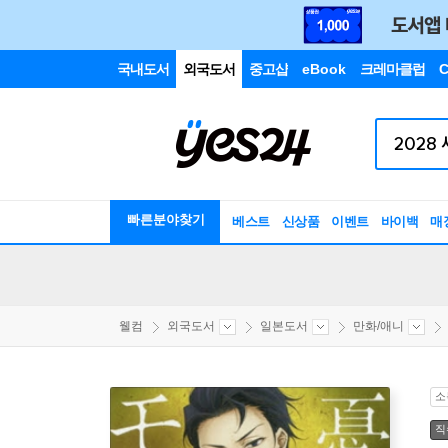
국내도서
외국도서
중고샵
eBook
크레마클럽
C
빠른분야찾기
베스트
신상품
이벤트
바이백
매
웰컴
외국도서
일본도서
만화/애니
소
직