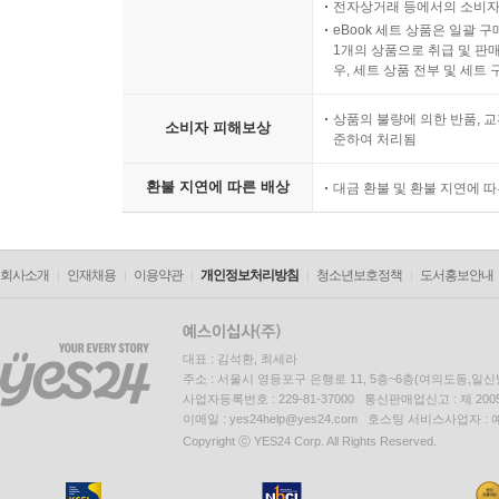
전자상거래 등에서의 소비자
eBook 세트 상품은 일괄 
1개의 상품으로 취급 및 판매
우, 세트 상품 전부 및 세트
상품의 불량에 의한 반품, 교
소비자 피해보상
준하여 처리됨
환불 지연에 따른 배상
대금 환불 및 환불 지연에 
회사소개
인재채용
이용약관
개인정보처리방침
청소년보호정책
도서홍보안내
대표 : 김석환, 최세라
주소 : 서울시 영등포구 은행로 11, 5층~6층(여의도동,일신
사업자등록번호 : 229-81-37000 통신판매업신고 : 제 200
이메일 : yes24help@yes24.com 호스팅 서비스사업자 :
Copyright ⓒ YES24 Corp. All Rights Reserved.