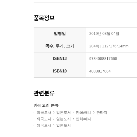
품목정보
발행일
2019년 03월 04일
쪽수, 무게, 크기
204쪽 | 112*176*14mm
ISBN13
9784088817668
ISBN10
4088817664
관련분류
카테고리 분류
외국도서
일본도서
만화/애니
판타지
외국도서
일본도서
만화/애니
외국도서
일본도서