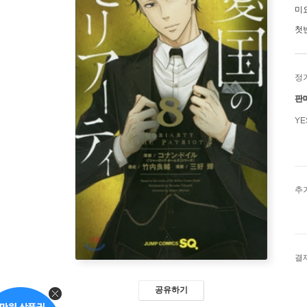
미
첫
정
판
Y
추
결
공유하기