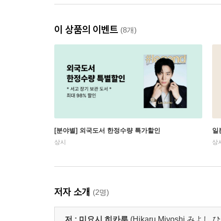
이 상품의 이벤트
(8개)
[분야별] 외국도서 한정수량 특가할인
일
상시
상
저자 소개
(2명)
저 :
미요시 히카루
(Hikaru Miyoshi,みよし