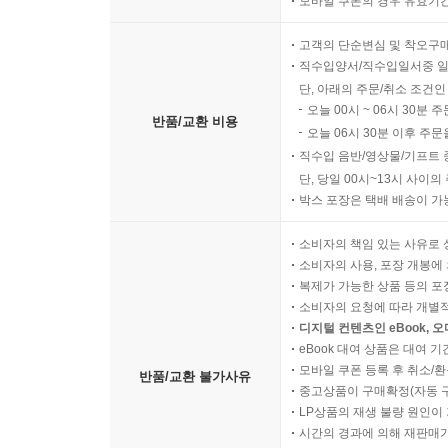
모바일 쿠폰의 경우 유효기간(
고객의 단순변심 및 착오구
직수입양서/직수입일서중 일
단, 아래의 주문/취소 조건인
오늘 00시 ~ 06시 30분 
반품/교환 비용
오늘 06시 30분 이후 주문
직수입 음반/영상물/기프트 
단, 당일 00시~13시 사이
박스 포장은 택배 배송이 가
소비자의 책임 있는 사유로 
소비자의 사용, 포장 개봉에 
복제가 가능한 상품 등의 포장을 
소비자의 요청에 따라 개별
디지털 컨텐츠인 eBook, 
eBook 대여 상품은 대여 기
모바일 쿠폰 등록 후 취소/환
반품/교환 불가사유
중고상품이 구매확정(자동 
LP상품의 재생 불량 원인이 기
시간의 경과에 의해 재판매가