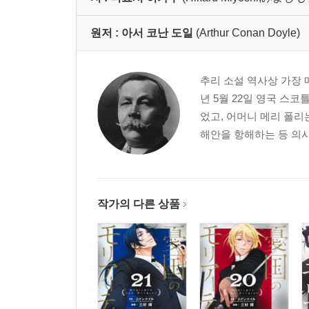
원저 :
아서 코난 도일
(Arthur Conan Doyle)
추리 소설 역사상 가장 
년 5월 22일 영국 
었고, 어머니 메리 폴
해안을 항해하는 등 의사
작가의 다른 상품