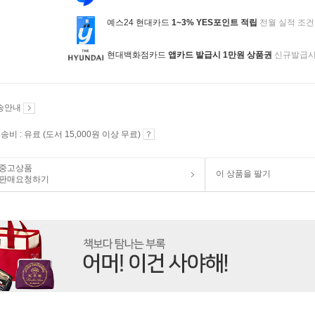
예스24 현대카드
1~3% YES포인트 적립
전월 실적 조건
현대백화점카드
앱카드 발급시 1만원 상품권
신규발급
송안내
송비 : 유료 (도서 15,000원 이상 무료)
중고상품
이 상품을 팔기
판매요청하기