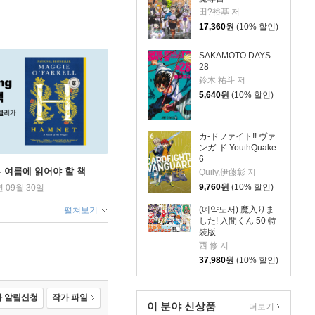
田?裕基 저
17,360
원
(10% 할인)
SAKAMOTO DAYS
28
鈴木 祐斗 저
5,640
원
(10% 할인)
カ-ドファイト!! ヴァ
ンガ-ド YouthQuake
6
ng - 여름에 읽어야 할 책
Quily,伊藤彰 저
9,760
원
(10% 할인)
년 09월 30일
(예약도서) 魔入りま
펼쳐보기
した! 入間くん 50 特
裝版
西 修 저
37,980
원
(10% 할인)
 알림신청
작가 파일
이 분야 신상품
더보기