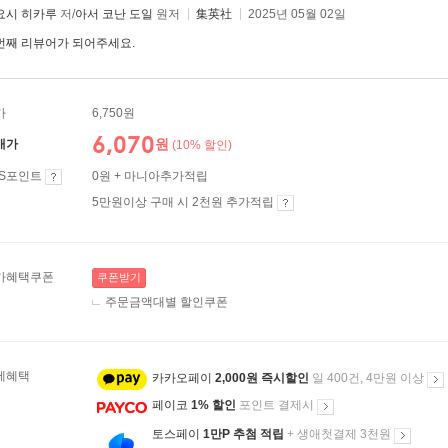
요시 히카루
저/
아서 코난 도일
원저
集英社
2025년 05월 02일
번째 리뷰어가 되어주세요.
가
6,750원
6,070
원
매가
(10% 할인)
ES포인트
0원 + 마니아추가적립
5만원이상 구매 시 2천원 추가적립
가혜택쿠폰
쿠폰받기
주문금액대별 할인쿠폰
제혜택
카카오페이
2,000원 즉시할인
일 400건, 4만원 이상
페이코
1% 할인
포인트 결제시
토스페이
1만P 추첨 적립
+ 생애첫결제 3천원