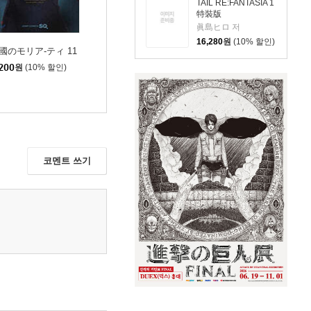
TAIL RE:FANTASIA 1
特裝版
眞島ヒロ 저
16,280
원
(10% 할인)
國のモリア-ティ 11
200
원
(10% 할인)
코멘트 쓰기