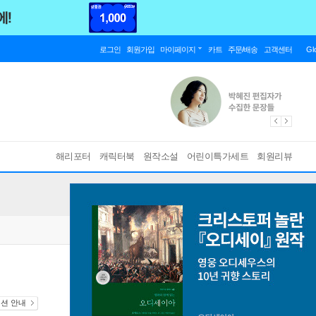
로그인
회원가입
마이페이지
카트
주문/배송
고객센터
Gl
해리포터
캐릭터북
원작소설
어린이특가세트
회원리뷰
디션 안내