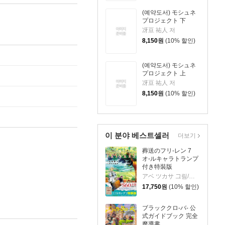
(예약도서) モシュネ
プロジェクト 下
冴豆 祐人 저
8,150
원
(10% 할인)
(예약도서) モシュネ
プロジェクト 上
冴豆 祐人 저
8,150
원
(10% 할인)
이 분야 베스트셀러
더보기
葬送のフリ-レン 7
オ-ルキャラトランプ
付き特裝版
アベ ツカサ 그림/山田 鐘人 원작
17,750
원
(10% 할인)
ブラッククロ-バ- 公
式ガイドブック 完全
魔導書