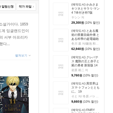
(예약도서) かみさま
 알림신청
작가 파일
キツネとサラリ-マン
4 ?本付き特?版
ヤシン 저
29,300
원
(10% 할인)
설가이다. 1859
랜드계 잉글랜드인이
(예약도서) とある魔
術の禁書目錄外傳 と
의 서부 아프리카
ある科學の超電磁砲
21 特裝版
다...
冬川 基 저/鎌池 和馬 원작
62,940
원
(10% 할인)
펼쳐보기
(예약도서) クレバテ
ス 魔獸の王と赤子と
屍の勇者 新裝版 14
岩原 裕二 저
9,760
원
(10% 할인)
(예약도서) 異世界は
スマ-トフォンととも
に。 19
そと 저/ 冬原 パトラ 원작
9,660
원
(10% 할인)
(예약도서) FAIRY