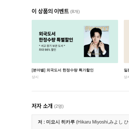
이 상품의 이벤트
(8개)
[분야별] 외국도서 한정수량 특가할인
일
상시
상
저자 소개
(2명)
저 :
미요시 히카루
(Hikaru Miyoshi,みよし