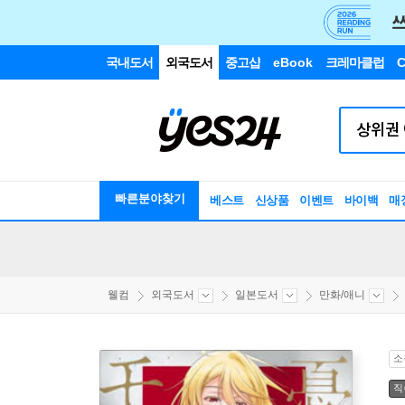
국내도서
외국도서
중고샵
eBook
크레마클럽
C
빠른분야찾기
베스트
신상품
이벤트
바이백
매
웰컴
외국도서
일본도서
만화/애니
소
직