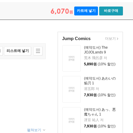
6,070
카트에 넣기
바로구매
원
Jump Comics
더보기
(예약도서) The
매
리스트에 넣기
JOJOLands 9
荒木 飛呂彦 저
5,890
원
(10% 할인)
(예약도서) あわいの
焔刃 1
溶五郎 저
7,930
원
(10% 할인)
(예약도서) あっ、悪
魔ちゃん 1
冴豆 祐人 저
7,930
원
(10% 할인)
펼쳐보기