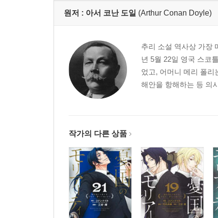
원저 :
아서 코난 도일
(Arthur Conan Doyle)
추리 소설 역사상 가장 
년 5월 22일 영국 
었고, 어머니 메리 폴
해안을 항해하는 등 의사
작가의 다른 상품