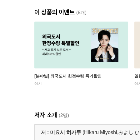
이 상품의 이벤트
(8개)
[분야별] 외국도서 한정수량 특가할인
일
상시
상
저자 소개
(2명)
저 :
미요시 히카루
(Hikaru Miyoshi,みよし