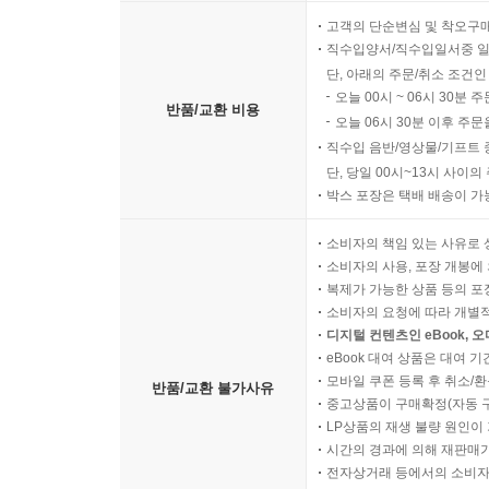
고객의 단순변심 및 착오구
직수입양서/직수입일서중 일
단, 아래의 주문/취소 조건인
오늘 00시 ~ 06시 30분 
반품/교환 비용
오늘 06시 30분 이후 주문
직수입 음반/영상물/기프트 
단, 당일 00시~13시 사이
박스 포장은 택배 배송이 가
소비자의 책임 있는 사유로 
소비자의 사용, 포장 개봉에 
복제가 가능한 상품 등의 포장을 
소비자의 요청에 따라 개별
디지털 컨텐츠인 eBook, 
eBook 대여 상품은 대여 기
모바일 쿠폰 등록 후 취소/환
반품/교환 불가사유
중고상품이 구매확정(자동 
LP상품의 재생 불량 원인이 기
시간의 경과에 의해 재판매가
전자상거래 등에서의 소비자