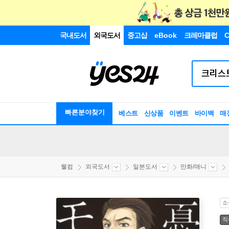
국내도서
외국도서
중고샵
eBook
크레마클럽
C
빠른분야찾기
베스트
신상품
이벤트
바이백
매
웰컴
외국도서
일본도서
만화/애니
소
직