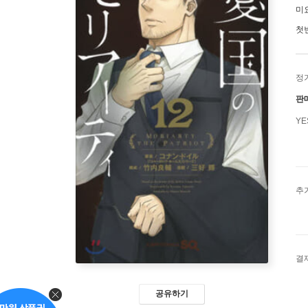
미
첫
정
판
Y
추
결
공유하기