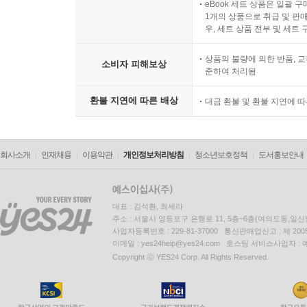
eBook 세트 상품은 일괄 
1개의 상품으로 취급 및 판매
우, 세트 상품 전부 및 세트
상품의 불량에 의한 반품, 교
소비자 피해보상
준하여 처리됨
환불 지연에 따른 배상
대금 환불 및 환불 지연에 
회사소개
인재채용
이용약관
개인정보처리방침
청소년보호정책
도서홍보안내
대표 : 김석환, 최세라
주소 : 서울시 영등포구 은행로 11, 5층~6층(여의도동,일신
사업자등록번호 : 229-81-37000 통신판매업신고 : 제 200
이메일 : yes24help@yes24.com 호스팅 서비스사업자 :
Copyright ⓒ YES24 Corp. All Rights Reserved.