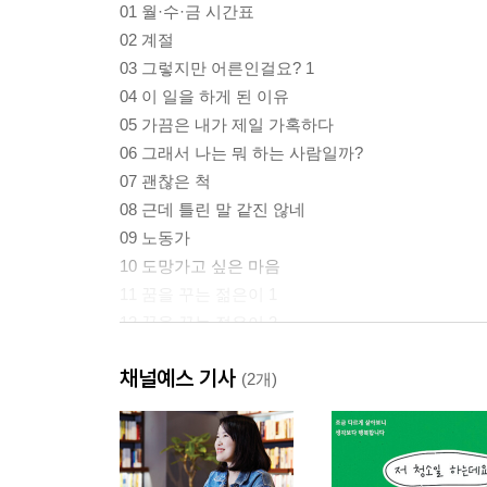
01 월·수·금 시간표
02 계절
03 그렇지만 어른인걸요? 1
04 이 일을 하게 된 이유
05 가끔은 내가 제일 가혹하다
06 그래서 나는 뭐 하는 사람일까?
07 괜찮은 척
08 근데 틀린 말 같진 않네
09 노동가
10 도망가고 싶은 마음
11 꿈을 꾸는 젊은이 1
12 꿈을 꾸는 젊은이 2
13 마음이 아팠다
채널예스 기사
14 그래서 이 일을 하고 있다
(2개)
15 그렇게 얻은 것들
16 내가 그렇게 궁금하니? 1
17 무슨 일 하세요? 1