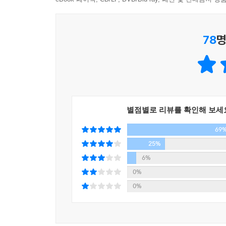
그렇지만 도망가고 싶은 마음은 충분히 이해해. --
나 또한 꿈=직업 이라고 배웠으니깐 말이다.
78
명
직업은 곧 내가 꿈꿔오던 미래의 산물이 된다.
그래서 생각지도 않던 직업이라든지,
원하지 않지만 어쩔 수 없이 선택된 직업을 홀대할 
스스로를 꿈을 이루지 못한 '실패자'라고 만들 때도 
꿈은 단순한 이상과 희망일 뿐인데...
원하는 직업을 가지는 것도 멋진 일이지만,
별점별로 리뷰를 확인해 보세
생계를 담당한다든지
69
안정을 담당하고 있는 직업이라도
25%
가치 있는 노동이란 건 변함이 없다.
6%
꿈의 카테고리 안에 작은 부분일 뿐
0%
다른 부분들로도 꿈은 충분히 채워질 수 있다. --
0%
남의 시선을 어떻게 이기나요?
저는 이기지 못했어요.