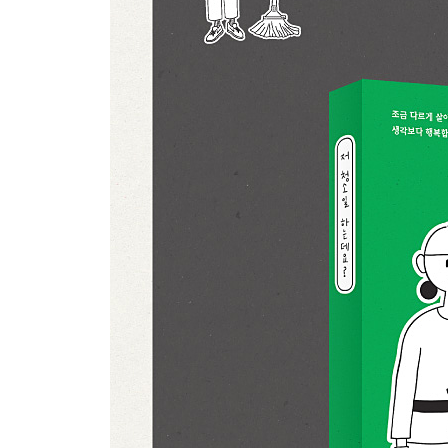
36 당신에게 배웠다 2
37 불투명에 가까운
38 선택의 기로
39 우리는 다 다르게 살아간다
40 고민을 비교하지 마
41 명함의 힘 1
42 명함의 힘 2
43 왈 - 콱
44 분리수거 세상 1
45 분리수거 세상 2
46 벌이는 좀 괜찮나요?
47 비염인가?
48 디스전 feat. 돈 떼먹은 당신
49 어른의 단어 3종 SET
50 책을 선택한 진짜 이유
51 인생은 한 치 앞도 모른다
52 사람의 마음이란