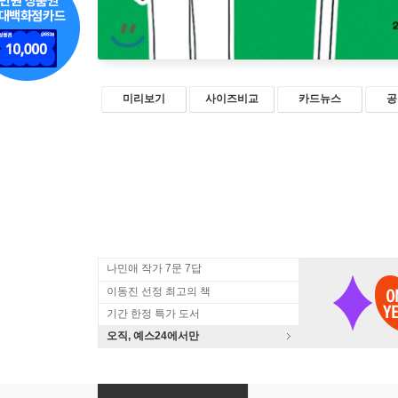
미리보기
사이즈비교
카드뉴스
공
나민애 작가 7문 7답
이동진 선정 최고의 책
기간 한정 특가 도서
오직, 예스24에서만