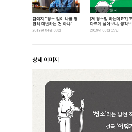
18 무슨 일 하세요? 2
19 청소 일을 알려주마!
읽다
읽다
20 신기하네?
김예지 “청소 일이 나를 영
[저 청소일 하는데요?] 
원히 대변하는 건 아냐”
다르게 살아보니, 생각
21 꽃 같은 새댁
행복합니다
2019년 04월 08일
2019년 03월 15일
22 직장동료
23 이중생활
24 쏘울 - 푸드
25 아프지 마요
상세 이미지
26 엄마는 꿈이 뭐야?
27 선택과 강요의 차이
28 꿈과 직업의 상관관계
29 당신의 꿈은 무엇인가요?
30 나 자신의 위로
31 그래도 꾸준히 실천했다
32 글로벌 고민
33 남의 시선을 어떻게 이기나요?
34 돈으로 살 수 없는 감정들
35 당신에게 배웠다 1