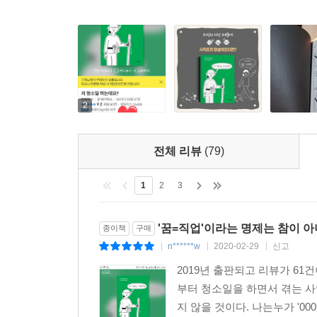
이겼다기보단 견뎠어요.
마음으로 이기고 싶었지만 사실 이기질 못하더라고
그래서 신경은 쓰였지만 견뎠던 것 같아요.
아니라고 말한다고 정말 신경 안 쓰이는 게 아니란 
근데 어떡해? 난 계속하고 싶은걸.
그래서 전 이김보다 견딤을 택했어요.
2
이길 수 있는 사람이라면 그 선택을,
하지만 이기질 못한다면
자신의 판단에 믿음을 가지고 견뎌보는 것도 좋은 것
전체 리뷰
(79)
어쨌든 결론적으로! 시선 때문에 포기하진 마세요!
1
2
3
---「남의 시선을 어떻게 이기나요?」중에서
'꿈=직업'이라는 명제는 참이 아
종이책
구매
n******w
2020-02-29
신고
|
|
|
2019년 출판되고 리뷰가 61
부터 청소일을 하면서 겪는 사
지 않을 것이다. 나는누가 '