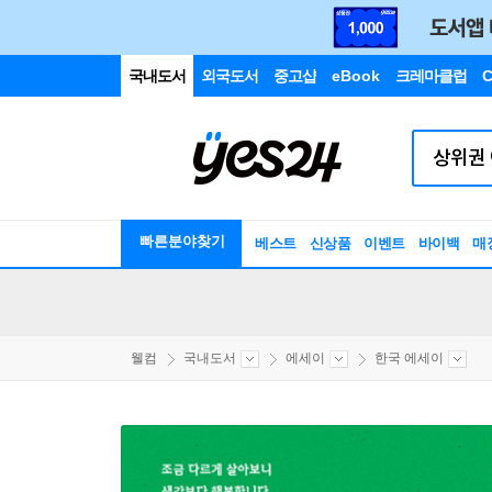
국내도서
외국도서
중고샵
eBook
크레마클럽
C
빠른분야찾기
베스트
신상품
이벤트
바이백
매
웰컴
국내도서
에세이
한국 에세이