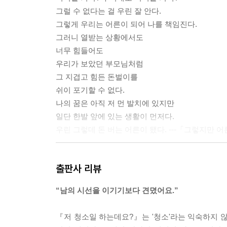
그럴 수 없다는 걸 우린 잘 안다.
그렇게 우리는 어른이 되어 나를 책임진다.
그러니 열받는 상황에서도
너무 힘들어도
우리가 보았던 부모님처럼
그 지겹고 힘든 돈벌이를
쉬이 포기할 수 없다.
나의 꿈은 아직 저 먼 발치에 있지만
일단 한발 앞에 있는 생활이 먼저다.
우린 그렇데 돈 버는 어른이 됐다. ---「그렇지만
그림으로 생계가 어려울 때
출판사 리뷰
청소도 너무 힘들 때
친구들을 만나면
“남의 시선을 이기기보다 견뎠어요.”
대부분 잘 지낸다고 말한다.
혹은 힘들지... 라고 말해도 금세 긍정 봇이 된다.
『저 청소일 하는데요?』는 '청소'라는 익숙하지 않
그러곤 집으로 돌아올 때