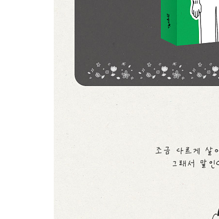
53 메일이 왔다
54 내가 그렇게 궁금하니? 2
55 기억에 남는 질문들
56 어른이 된 것 같아
57 작업실이 생겼다
58 장래희망
59 저는 아직 하고 있어요
에필로그