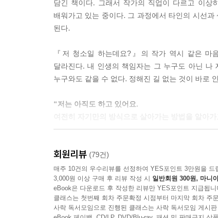
담긴 책이다. 그래서 작가의 직업이 다르고 이상
사실은 안 괜찮아 라고 생각했다.
배워가고 있는 중이다. 그 과정에서 타인의 시선과 
진짜 마음은 결국 내가 달래야 하는 것.
된다.
그대들의 노고에 굳이 내 안 괜찮음을 공유하기가 
그러니 내 마음아
『저 청소일 하는데요?』의 작가 역시 같은 마음
내가 잘 들어줄게. 진짜로 괜찮아질 때까지. ---「
달라진다. 내 인생의 책임자는 그 누구도 아닌 나
누구와도 같을 수 없다. 정해진 길 없는 것이 바로 
가끔 반복적인 일을 할 때면 인생이 지루하게 느껴져
왠지 모르게 도망하고 싶어져.
“저는 아직도 하고 있어요.
그럴수록 같은 일이지만 무겁고, 버겁게만 느껴지네
여전히 자기만의 방식으로 살아가는 방법을 알아가고
난 이 굴레에서 어쩌면 좋을까?
책임감 없는 사람은 싫어.
작가 역시 그만의 방식으로 열심히 삶을 살아가고 있
그렇다면 어떡하지?
회원리뷰
"제가 하는 일을 쓰고 그려보니 생각보다 안 이상했
(79건)
또다시 괜찮아지길 기도하지.
꿈을 꾸는 평범한 30대 여자였죠. 그때 어쩌면 
매주 10건의 우수리뷰를 선정하여 YES포인트 3만원을 드
분명 예전처럼 제자리로 갈 거야.
3,000원 이상 구매 후 리뷰 작성 시
일반회원 300원, 마니아
되나요? 다르다고 큰일이 일어나지 않아요. 오히려 
도망가는 길 말고
eBook은 다운로드 후 작성한 리뷰만 YES포인트 지급됩니
당당히 벗어나거나
클래스는 첫번째 회차 주문확정 시점부터 마지막 회차 주문
사락 독서모임으로 진행된 클래스는 사락 독서모임 게시판
현재를 충분히 인정해야지.
eBook 페이백, CD/LP, DVD/Blu-ray, 패션 및 판매금