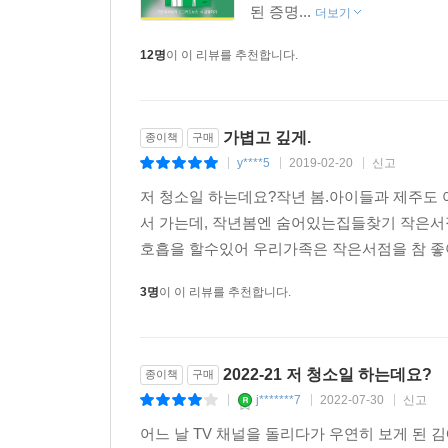
된 증명...
더보기
12명
이 이 리뷰를 추천합니다.
가볍고 깊게.
종이책
구매
y****5
2019-02-20
신고
|
|
|
저 청소일 하는데요?작년 봄.아이들과 제주
서 가는데, 작년봄엔 숨어있는집들찾기 작은서
호흡을 할수있어 우리가족은 작은서점을 참 좋
3명
이 이 리뷰를 추천합니다.
2022-21 저 청소일 하는데요?
종이책
구매
j*******7
2022-07-30
신고
|
|
|
어느 날 TV 채널을 돌리다가 우연히 보게 된 