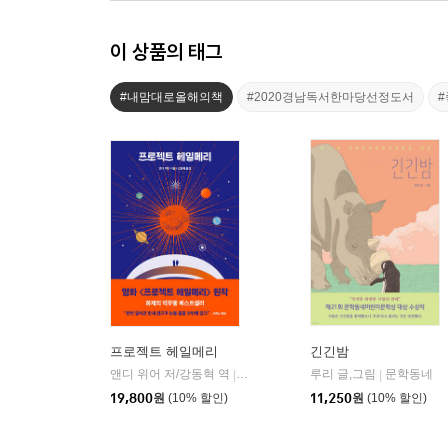
이 상품의 태그
#내맘대로올해의책
#2020경남독서한마당선정도서
프로젝트 헤일메리
긴긴밤
앤디 위어 저/강동혁 역
알에이치코리아(RHK)
루리 글,그림
문학동네
|
|
19,800
원
(10% 할인)
11,250
원
(10% 할인)