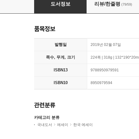
저 청소일 하는데요?
도서정보
리뷰/한줄평
(79/59)
품목정보
발행일
2019년 02월 07일
쪽수, 무게, 크기
224쪽 | 318g | 132*190*20
ISBN13
9788950979591
ISBN10
8950979594
관련분류
카테고리 분류
국내도서
에세이
한국 에세이