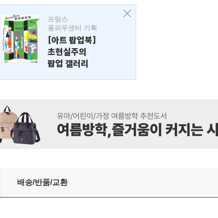
프랑스
퐁피두센터 기획
[아트 팝업북]
초현실주의
팝업 갤러리
배송/반품/교환