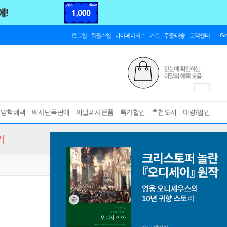
로그인
회원가입
마이페이지
카트
주문/배송
고객센터
Gl
름방학혜택
예사단독판매
이달의사은품
특가할인
추천도서
대량/법인
기