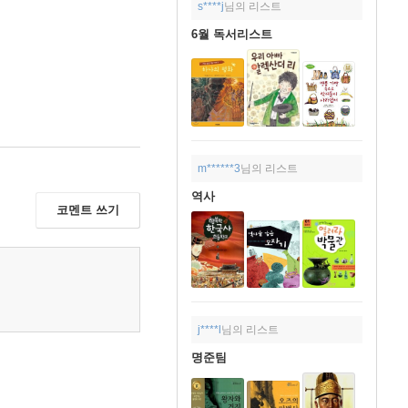
s****j
님의 리스트
6월 독서리스트
m******3
님의 리스트
역사
코멘트 쓰기
j****l
님의 리스트
명준팀