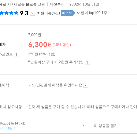
 페로
저 /
세르쥬 블로슈
그림
다섯수레
2002년 10월 31일
9.3
어린이 top100 1주
회원리뷰(
9
건)
베스트
가
7,000원
6,300
원
매가
(10% 할인)
ES포인트
350원 (5% 적립)
5만원이상 구매 시 2천원 추가적립
제혜택
카드/간편결제 혜택을 확인하세요
매 시 참고사항
현재 새 상품은 구매 할 수 없습니다. 아래 상품으로 구매하거나 판매
중고상품 (43개)
이 상품을 팔기
2,000원 ~