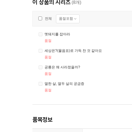
이 상품의 시리즈
(8개)
품절포함
전체
멧돼지를 잡아라
품절
세상은?(물음표)로 가득 찬 것 같아요
품절
공룡은 왜 사라졌을까?
품절
열한 살, 열두 살의 궁금증
품절
품목정보