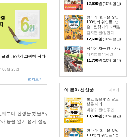
12,600
원
(10% 할인)
찾아라! 한국을 빛낸
100명의 위인들 : 숨
은그림찾기와 노랫말
로 만나는 한국사 이
김지연 글/김잔디 그림
야기
12,600
원
(10% 할인)
용선생 처음 한국사 2
사회평론 역사연구소,정지은,이현희 글/뭉선생,윤효식,이우일 그림
 물결 : 6인의 그림책 작가
11,700
원
(10% 할인)
년 08월 23일
펼쳐보기
이 분야 신상품
더보기
풀고 싶은 퀴즈 알고
싶은 나라
박영수 글/신동민 그림
언제부터 전쟁을 했을까,
13,500
원
(10% 할인)
까 등을 알기 쉽게 설명
찾아라! 한국을 빛낸
100명의 위인들 : 숨