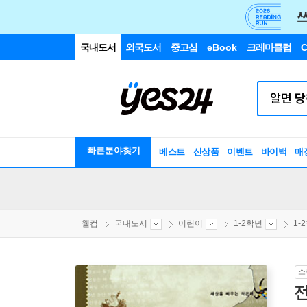
국내도서
외국도서
중고샵
eBook
크레마클럽
C
빠른분야찾기
베스트
신상품
이벤트
바이백
매
웰컴
국내도서
어린이
1-2학년
1-
소