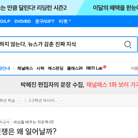
D/LP
DVD/BD
문구
/GIFT
티켓
독서유형검사
장안내
채널예스
사락
예스펀딩
클래스24
RBTI Lab
여
독서유형검사
박혜진 편집자의 문장 수집,
채널예스 1화 보러 가
2학년 학습
1-2학년 역사/지...
세상을 배우는 작은책-02
득공제
전쟁은 왜 일어날까?