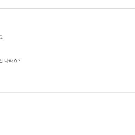
요
떤 나라죠?