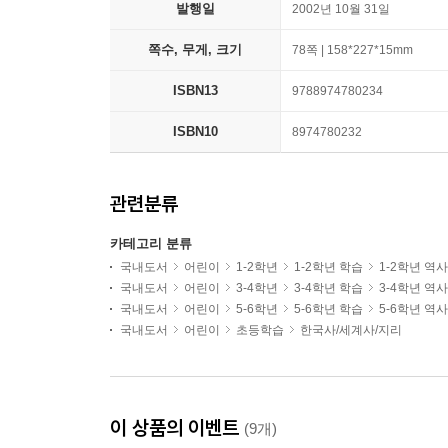
발행일
2002년 10월 31일
쪽수, 무게, 크기
78쪽 | 158*227*15mm
ISBN13
9788974780234
ISBN10
8974780232
관련분류
카테고리 분류
국내도서
어린이
1-2학년
1-2학년 학습
1-2학년 역
국내도서
어린이
3-4학년
3-4학년 학습
3-4학년 역
국내도서
어린이
5-6학년
5-6학년 학습
5-6학년 역
국내도서
어린이
초등학습
한국사/세계사/지리
이 상품의 이벤트
(9개)