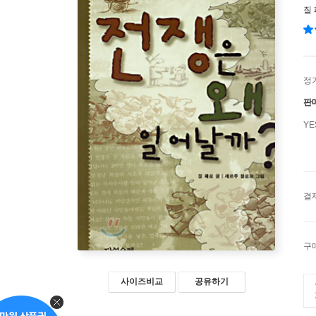
질
정
판
Y
결
구
사이즈비교
공유하기