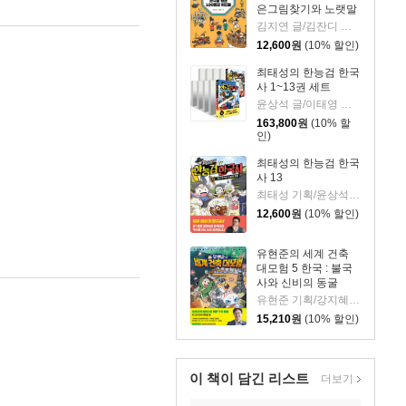
은그림찾기와 노랫말
로 만나는 한국사 이
김지연 글/김잔디 그림
야기
12,600
원
(10% 할인)
최태성의 한능검 한국
사 1~13권 세트
윤상석 글/이태영 그림
163,800
원
(10% 할
인)
최태성의 한능검 한국
사 13
최태성 기획/윤상석 글/이태영 그림
12,600
원
(10% 할인)
유현준의 세계 건축
대모험 5 한국 : 불국
사와 신비의 동굴
유현준 기획/강지혜 글/불곰 그림
15,210
원
(10% 할인)
이 책이 담긴
리스트
더보기