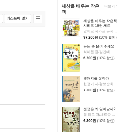
세상을 배우는 작은
더보기
책
매
리스트에 넣기
세상을 배우는 작은책
시리즈 16권 세트
알베르 자카르 등저/박동혁 등역
97,200
원
(10% 할인)
용돈 좀 올려 주세요
석혜원 글/김진태 그림
6,300
원
(10% 할인)
멧돼지를 잡아라
한정기 저/황보순희 그림
7,200
원
(10% 할인)
전쟁은 왜 일어날까?
질 페로 저/세르쥬 블로슈 그림
6,300
원
(10% 할인)