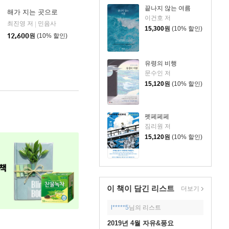
끝나지 않는 여름
해가 지는 곳으로
이건호 저
최진영 저
민음사
|
15,300
원
(10% 할인)
12,600
원
(10% 할인)
유령의 비행
문수인 저
15,120
원
(10% 할인)
펫페페페
짐리원 저
15,120
원
(10% 할인)
이 책이 담긴
리스트
더보기
l*****5
님의 리스트
2019년 4월 자유&풍요