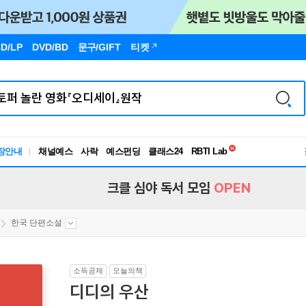
D/LP
DVD/BD
문구
/GIFT
티켓
독서유형검사
장안내
채널예스
사락
예스펀딩
클래스24
RBTI Lab
독서유형검사
크클 심야 독서 모임
OPEN
한국 단편소설
소득공제
오늘의책
디디의 우산