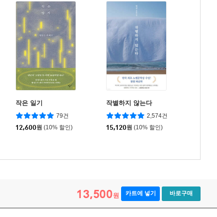
작은 일기
작별하지 않는다
79건
2,574건
12,600
원
(10% 할인)
15,120
원
(10% 할인)
13,500
카트에 넣기
바로구매
원