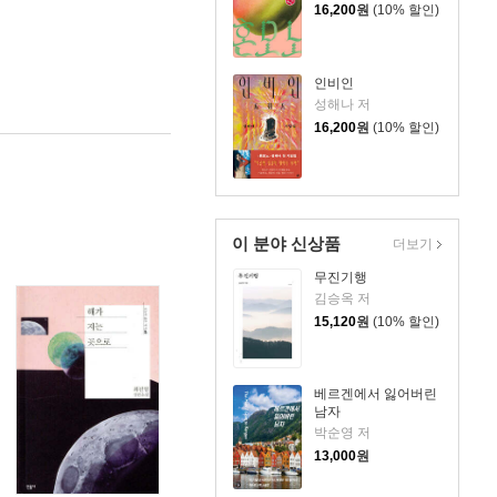
16,200
원
(10% 할인)
인비인
성해나 저
16,200
원
(10% 할인)
이 분야 신상품
더보기
무진기행
김승옥 저
15,120
원
(10% 할인)
베르겐에서 잃어버린
남자
박순영 저
13,000
원