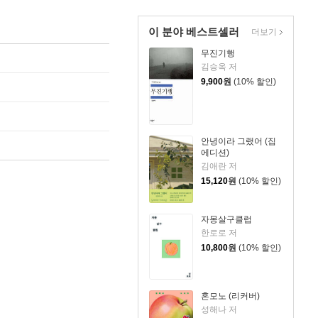
이 분야 베스트셀러
더보기
무진기행
김승옥 저
9,900
원
(10% 할인)
안녕이라 그랬어 (집
에디션)
김애란 저
15,120
원
(10% 할인)
자몽살구클럽
한로로 저
10,800
원
(10% 할인)
혼모노 (리커버)
성해나 저