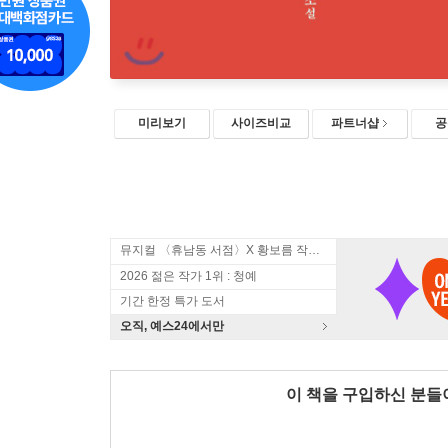
미리보기
사이즈비교
파트너샵
공
뮤지컬 〈휴남동 서점〉X 황보름 작가 북토크
2026 젊은 작가 1위 : 청예
기간 한정 특가 도서
오직, 예스24에서만
이 책을 구입하신 분