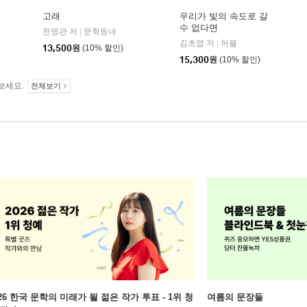
고래
우리가 빛의 속도로 갈
수 없다면
천명관 저
문학동네
|
김초엽 저
허블
|
13,500
원
(10% 할인)
15,300
원
(10% 할인)
보세요.
전체보기
026 한국 문학의 미래가 될 젊은 작가 투표 - 1위 청
여름의 문장들