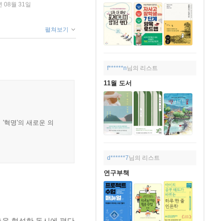
년 08월 31일
펼쳐보기
f******n
님의 리스트
11월 도서
'혁명'의 새로운 의
d******7
님의 리스트
연구부책
을 형성한 동시에 평단