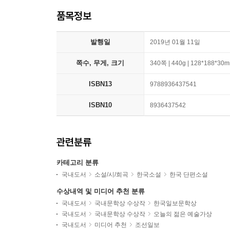
품목정보
발행일
2019년 01월 11일
쪽수, 무게, 크기
340쪽 | 440g | 128*188*30
ISBN13
9788936437541
ISBN10
8936437542
관련분류
카테고리 분류
국내도서
소설/시/희곡
한국소설
한국 단편소설
수상내역 및 미디어 추천 분류
국내도서
국내문학상 수상작
한국일보문학상
국내도서
국내문학상 수상작
오늘의 젊은 예술가상
국내도서
미디어 추천
조선일보