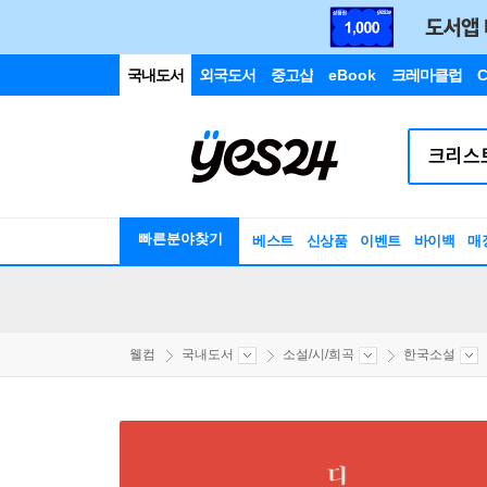
국내도서
외국도서
중고샵
eBook
크레마클럽
C
빠른분야찾기
베스트
신상품
이벤트
바이백
매
웰컴
국내도서
소설/시/희곡
한국소설