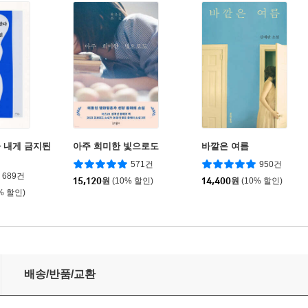
 내게 금지된
아주 희미한 빛으로도
바깥은 여름
571건
950건
689건
15,120
원
(10% 할인)
14,400
원
(10% 할인)
% 할인)
배송/반품/교환