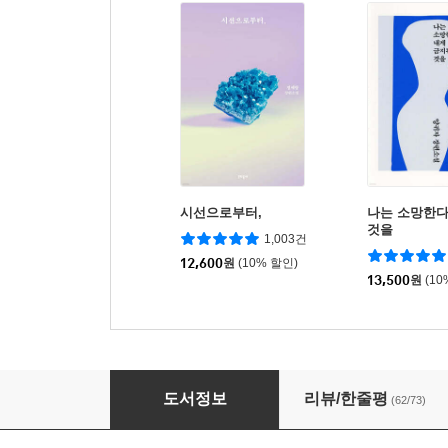
시선으로부터,
나는 소망한다
것을
1,003건
12,600
원
(10% 할인)
13,500
원
(10
디디의 우산
도서정보
리뷰/한줄평
(62/73)