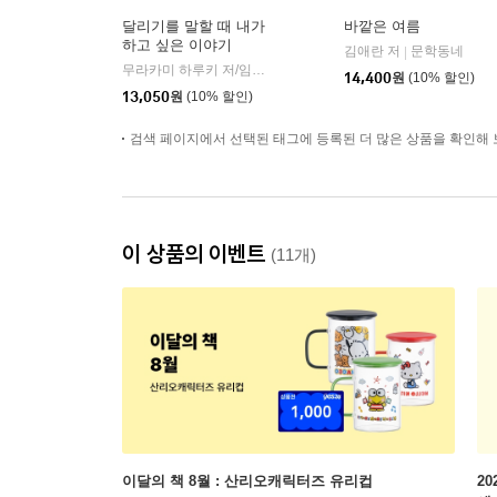
달리기를 말할 때 내가
바깥은 여름
하고 싶은 이야기
김애란 저
문학동네
|
무라카미 하루키 저/임홍빈 역
문학사상
|
14,400
원
(10% 할인)
13,050
원
(10% 할인)
검색 페이지에서 선택된 태그에 등록된 더 많은 상품을 확인해 
이 상품의 이벤트
(11개)
이달의 책 8월 : 산리오캐릭터즈 유리컵
2