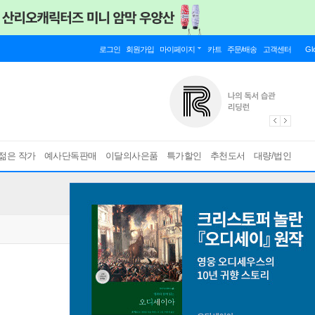
로그인
회원가입
마이페이지
카트
주문/배송
고객센터
Gl
젊은 작가
예사단독판매
이달의사은품
특가할인
추천도서
대량/법인