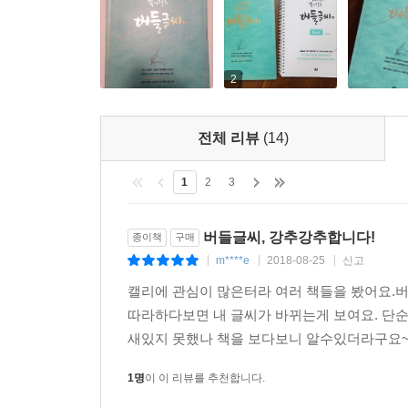
2
전체 리뷰
(14)
1
2
3
버들글씨, 강추강추합니다!
종이책
구매
m****e
2018-08-25
신고
|
|
|
캘리에 관심이 많은터라 여러 책들을 봤어요.
따라하다보면 내 글씨가 바뀌는게 보여요. 단순
새있지 못했나 책을 보다보니 알수있더라구요~처
1명
이 이 리뷰를 추천합니다.