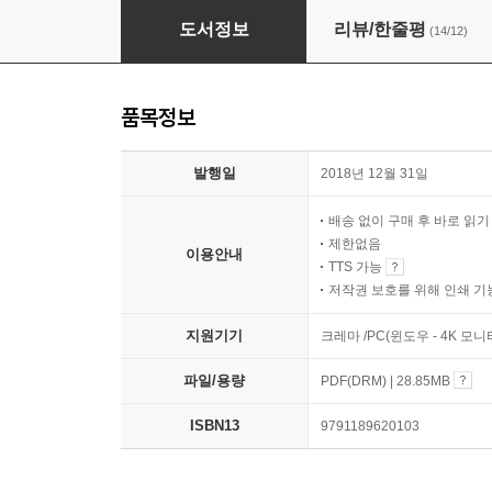
너그럽고 속이 깊은 버들글씨
도서정보
리뷰/한줄평
(14/12)
품목정보
발행일
2018년 12월 31일
배송 없이 구매 후 바로 읽
제한없음
이용안내
TTS 가능
저작권 보호를 위해 인쇄 기
지원기기
크레마 /PC(윈도우 - 4K 모
파일/용량
PDF(DRM) | 28.85MB
ISBN13
9791189620103