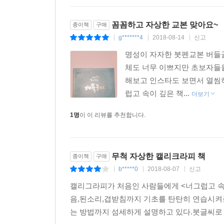
꼼꼼하고 자상한 교본 맞아요~
종이책
구매
g*******4
2018-08-14
신고
|
|
|
명성이 자자한 붓펜교본 버들글
체도 너무 이쁘지만 초보자들
해보고 인스타도 보면서 열씸
럽고 속이 깊은 책...
더보기
1명
이 이 리뷰를 추천합니다.
무척 자상한 캘리크라피 책
종이책
구매
b*****0
2018-08-07
신고
|
|
|
캘리그라피가 처음인 사람들에게 <너그럽고 속이
음,된소리,겹받침까지 기초를 탄탄히 연습시켜
는 방법까지 섬세하게 설명하고 있다.붓글씨로 