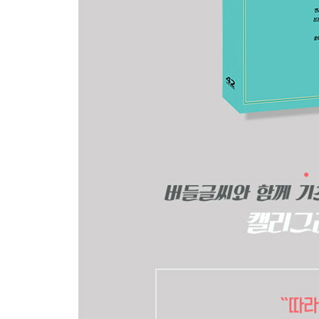
/ 여섯 번째. 캐릭터가 있는 글씨 쓰기
버들꼬마체 ｜ 버들아씨체 ｜ 버들도령체
버들선비체 ｜ 버들마님체 ｜ 버들대감체
추천의 글. 김성장(시인, 세종손글씨연구소 대표)