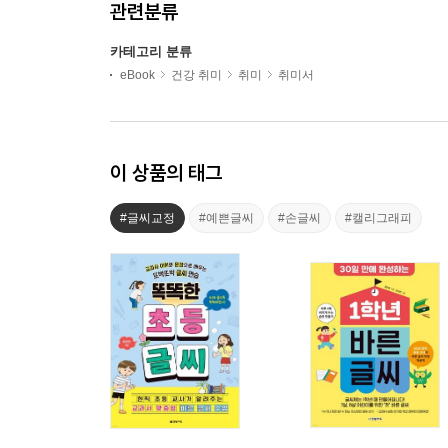
관련분류
카테고리 분류
eBook
건강 취미
취미
취미서
이 상품의 태그
#글씨교정
#예쁜글씨
#손글씨
#캘리그래피