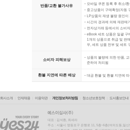
모바일 쿠폰 등록 후 취소/환
반품/교환 불가사유
중고상품이 구매확정(자동 
LP상품의 재생 불량 원인이 기
시간의 경과에 의해 재판매가
전자상거래 등에서의 소비자
eBook 세트 상품은 일괄 
1개의 상품으로 취급 및 판매
우, 세트 상품 전부 및 세트
상품의 불량에 의한 반품, 교
소비자 피해보상
준하여 처리됨
환불 지연에 따른 배상
대금 환불 및 환불 지연에 
회사소개
인재채용
이용약관
개인정보처리방침
청소년보호정책
도서홍보안내
대표 : 김석환, 최세라
주소 : 서울시 영등포구 은행로 11, 5층~6층(여의도동,일신