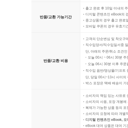
출고 완료 후 10일 이내의 
디지털 콘텐츠인 eBook의 
반품/교환 가능기간
중고상품의 경우 출고 완료일
모바일 쿠폰의 경우 유효기간(
고객의 단순변심 및 착오구
직수입양서/직수입일서중 일
단, 아래의 주문/취소 조건인
오늘 00시 ~ 06시 30분 
반품/교환 비용
오늘 06시 30분 이후 주문
직수입 음반/영상물/기프트 
단, 당일 00시~13시 사이
박스 포장은 택배 배송이 가
소비자의 책임 있는 사유로 
소비자의 사용, 포장 개봉에 
복제가 가능한 상품 등의 포장을 
소비자의 요청에 따라 개별
디지털 컨텐츠인 eBook, 
eBook 대여 상품은 대여 기