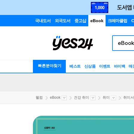
국내도서
외국도서
중고샵
eBook
크레마클럽
C
빠른분야찾기
베스트
신상품
이벤트
바이백
매
웰컴
eBook
건강 취미
취미
취미서