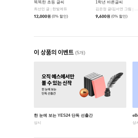
똑똑한 초등 글씨
1학년 바른글씨
최선민 글
한빛에듀
김은정 글/김서연 그림
한
|
|
12,000
원
(0% 할인)
9,600
원
(0% 할인)
이 상품의 이벤트
(5개)
한 눈에 보는 YES24 단독 선출간
e
상시
상