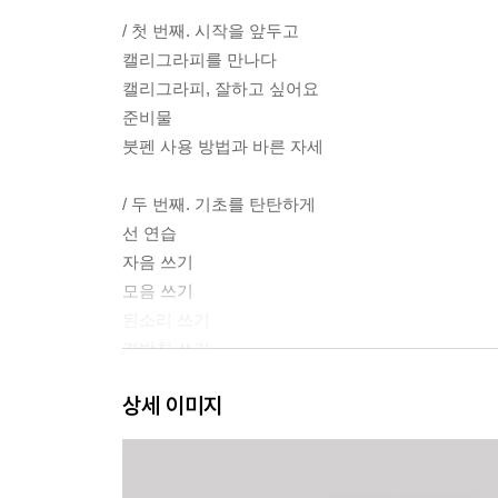
/ 첫 번째. 시작을 앞두고
캘리그라피를 만나다
캘리그라피, 잘하고 싶어요
준비물
붓펜 사용 방법과 바른 자세
/ 두 번째. 기초를 탄탄하게
선 연습
자음 쓰기
모음 쓰기
된소리 쓰기
겹받침 쓰기
상세 이미지
/ 세 번째. 좋아 보이는 글씨 쓰기
방법 1. 자간을 줄이고, 조사는 작게, 띄어쓰기는 
방법 2. 퍼즐을 맞추듯이 획과 획 사이의 공간을 
방법 3. 글자의 구조에 따라 높낮이에 변화를 준다