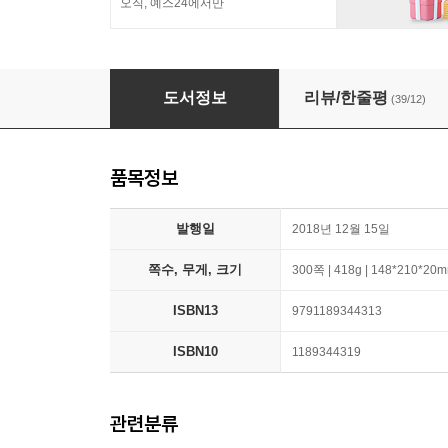
오직, 예스24에서만
퇴근길 클래식 수업
도서정보
리뷰/한줄평
(39/12)
품목정보
발행일
2018년 12월 15일
쪽수, 무게, 크기
300쪽 | 418g | 148*210*20
ISBN13
9791189344313
ISBN10
1189344319
관련분류