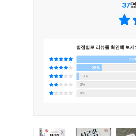
37
명
한 사례에서 보듯이 클라리넷이란 이름을 만든 연유는 결
파이프 오르간을 수식하는 문장이 하나 더 있는데, 
프 오르간이 맞춤제작 악기이기 때문이다. 설계부
받침하는 명칭도 있다. 파이프 오르간은 ‘만들다’의 의미
데, 실제로 악기의 제작자를 ‘메이커(Maker)’가 아
별점별로 리뷰를 확인해 보세
물이라고 볼 수 있는 파이프 오르간의 구조와 소리가 
69
28%
자신이 쳇바퀴를 달리고 있다는 착각이 들 때, 항상
3%
계속 반복될 수밖에 없다면 이 곡으로 위로를 받는 
0%
네어 드럼이 제시해주는 규칙적인 시간과 리듬 위에
0%
악기가 각자의 매력을 가지고 반복을 거듭하니 똑
맞이하는데, 우리의 지루한 일상도 계속 반복되면 
--- pp.266-267