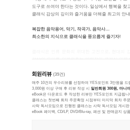
지와는 반대로 굉장히 웅장한 규모 의 음악들을 선보였다.
도구로 쓰여야 한다는 것이다. 일상에서 행복을 찾고
「왕궁의 불꽃놀이」는 말 그대로 왕궁에서 주최한
클래식 감상의 깊이와 즐거움을 더해줄 최고의 안내
라가 동원됐다. 우리도 가끔 큰 행사에서 불꽃축제를 
른 장치 없이 실제 연주로 선보이려면 얼마나 많은 연주자
복잡한 음악용어, 악기, 작곡가, 음악사…
최소한의 지식으로 클래식을 풍요롭게 즐기자!
그럼 구체적으로 낭만주의 시대의 음악은 사람들에
도 해당되는 이야기지만 당시 낭만주의 시대의 음악
클래식은 인류 문화의 위대한 고전으로, 현대의 
이다. 세련미와 보편성을 추구했던 고전주의 시대
감상의 묘미를 일깨워주는 매력적인 클래식 입문서
가들은 이들 3명의 작품에 영향을 받을 수밖에 없었
공연장으로 가는 발목을 붙잡을 수 있다. 하지만 
조’라고 내세우는 음식점처럼 적어도 자신이 누구의
회원리뷰
손쉽게 클래식과 친해질 수 있다. 이 책을 통해
(39건)
특히 역사적으로는 고전주의 시대로 분류돼 있지만 실제
감동의 깊이도 더해질 것이다.
매주 10건의 우수리뷰를 선정하여 YES포인트 3만원을 드
58
3,000원 이상 구매 후 리뷰 작성 시
일반회원 300원, 마니아
eBook은 다운로드 후 작성한 리뷰만 YES포인트 지급됩니
바로크 시대에도 클라리넷과 얽힌 재미있는 이야기
클래스는 첫번째 회차 주문확정 시점부터 마지막 회차 주문
사락 독서모임으로 진행된 클래스는 사락 독서모임 게시판
법을 요구했다고 한다. 높은 음으로 이뤄진 멜로
eBook 페이백, CD/LP, DVD/Blu-ray, 패션 및 판매금
만 지휘자의 요구가 있으면 아무리 어렵더라도 해결
연주해냈는데, 그 높은 음역대를 ‘클라리온(Clarion
고 했다. 지금도 헨델의 오라토리오 「메시아」의 