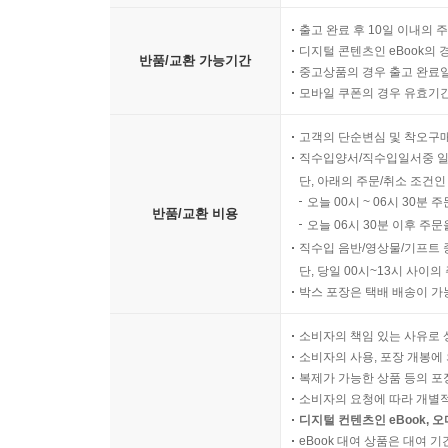
출고 완료 후 10일 이내의 
디지털 콘텐츠인 eBook의 
반품/교환 가능기간
중고상품의 경우 출고 완료일
모바일 쿠폰의 경우 유효기간(
고객의 단순변심 및 착오구
직수입양서/직수입일서중 일
단, 아래의 주문/취소 조건인
오늘 00시 ~ 06시 30분 
반품/교환 비용
오늘 06시 30분 이후 주문
직수입 음반/영상물/기프트 
단, 당일 00시~13시 사이
박스 포장은 택배 배송이 가
소비자의 책임 있는 사유로 
소비자의 사용, 포장 개봉에 
복제가 가능한 상품 등의 포장을 
소비자의 요청에 따라 개별
디지털 컨텐츠인 eBook, 
eBook 대여 상품은 대여 기