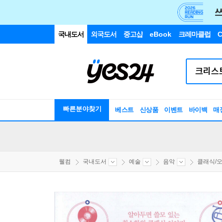
국내도서
외국도서
중고샵
eBook
크레마클럽
C
빠른분야찾기
베스트
신상품
이벤트
바이백
매
웰컴
국내도서
예술
음악
클래식/