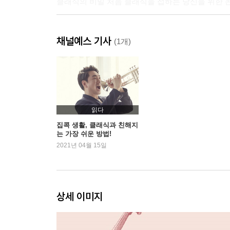
클래식의 비밀 처음 클래식을 접하는 당신을 위한 
Part 2 이야기로 즐기는 클래식 음악사
채널예스 기사
음악의 세종대왕과 새로운 대중음악
(1개)
음악의 세종대왕, 귀도 다레초│종교음악과 대중음악
사람이 먼저다, 르네상스 시대
새롭게 다시 태어난 클래식│더 다양하게 발전한 
오늘부터 삐뚤어질 거야, 바로크 시대
더 화려하게, 더 빠르게│헨델의 오라토리오, 메시
읽다
클래식 히어로즈의 등장, 고전주의 시대
집콕 생활, 클래식과 친해지
는 가장 쉬운 방법!
다수를 위한 음악을 추구하다│고전주의 시대 음악
2021년 04월 15일
낭만주의 시대, 로맨틱을 논하다
산업화의 도래가 불러온 변화│결합과 재발견, 새로
클래식의 비밀 과거 클래식 작곡가들의 수입과 생
상세 이미지
Part 3 매혹적인 클래식 악기의 모든 것
마술피리, 목관악기
신화에서 시작한 플루트와 음이 가장 높은 피콜로