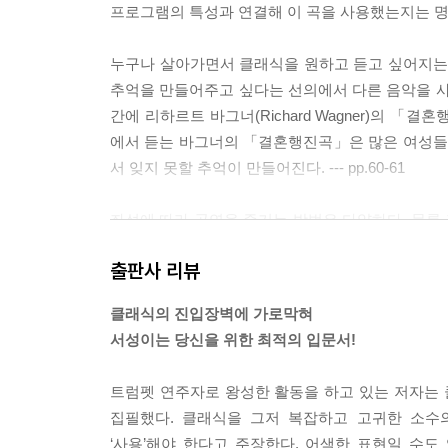
프로그램의 특성과 연결해 이 곡을 사용했는지는 명확하지 
누구나 살아가면서 클래식을 원하고 듣고 싶어지는 
추억을 만들어주고 싶다는 선의에서 다른 음악을 사
간에 리하르트 바그너(Richard Wagner)의 「결
에서 듣는 바그너의 「결혼행진곡」은 많은 여성들
서 잊지 못할 추억이 만들어진다. --- pp.60-61
좌석에 따라 공연을 즐기는 방법은 다양하다. 물론 
기는 하겠지만, 냉정하게 이야기하면 클래식 공연장
출판사 리뷰
좋아하는 좌석은 바로 합창석이다. 보통 무대 뒤에
이 나오는 연주회가 아니면 보통 그 자리들은 관객의
클래식의 진입장벽에 가로막혀
고, 다른 하나는 지휘자를 정면으로 바라볼 수 있다는 점이
서성이는 당신을 위한 최적의 입문서!
‘음악의 어머니’라고 불리는 헨델은 영국 왕실의 
트럼펫 연주자로 왕성한 활동을 하고 있는 저자는 
적이고 섬세한 음악적 표현 때문인데, 필자는 개인
집필했다. 클래식을 그저 복잡하고 고귀한 소수
에게 자칫 헨델의 음악 스타일이 마냥 섬세하고 우
‘사용’해야 한다고 주장한다. 어색한 표현일 수