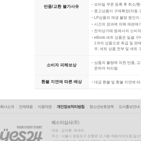
모바일 쿠폰 등록 후 취소/환
반품/교환 불가사유
중고상품이 구매확정(자동 
LP상품의 재생 불량 원인이 기
시간의 경과에 의해 재판매가
전자상거래 등에서의 소비자
eBook 세트 상품은 일괄 
1개의 상품으로 취급 및 판매
우, 세트 상품 전부 및 세트
상품의 불량에 의한 반품, 교
소비자 피해보상
준하여 처리됨
환불 지연에 따른 배상
대금 환불 및 환불 지연에 
회사소개
인재채용
이용약관
개인정보처리방침
청소년보호정책
도서홍보안내
대표 : 김석환, 최세라
주소 : 서울시 영등포구 은행로 11, 5층~6층(여의도동,일신