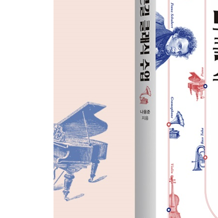
일상의 행복, 생활 클래식
요리할 때 듣기 좋은 「헌정」│멋진 하루의 시작, 
번개 폴카」│교통 체증으로 짜증날 때, 「파리의
「라르고」│숙면이 필요할 때, 「녹턴 2번」│여행을
밤하늘을 볼 때, 「목성」│등산할 때, 베토벤 「교
클래식의 비밀 음악용어로 이탈리아 여행하기
에필로그 당신이 클래식으로 행복해지는 그 날까지