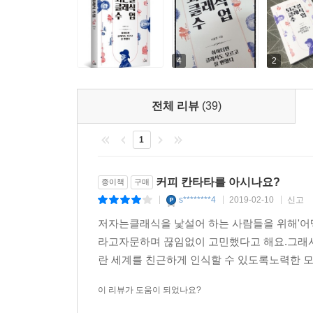
4
2
전체 리뷰
(39)
1
커피 칸타타를 아시나요?
종이책
구매
s********4
2019-02-10
신고
|
|
|
저자는클래식을 낯설어 하는 사람들을 위해'어
라고자문하며 끊임없이 고민했다고 해요.그래
란 세계를 친근하게 인식할 수 있도록노력한 모
이 리뷰가 도움이 되었나요?