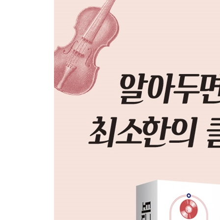
신식 악기, 색소폰
나팔을 울려라, 금관악기
사랑을 너무 받아 피곤한 호른│든든한 나팔수, 트
인류 최초의 악기, 타악기
제2의 지휘자, 팀파니│절정의 완성, 심벌즈│전쟁
디베르티멘토, 현악기
현악기의 어원│와인과 현악기│음악의 신이 선택한
악기의 제왕, 파이프 오르간
클래식의 비밀 비싼 악기가 좋은 악기일까?
Part 4 클래식 사용법
휴식과 위로, 힐링 클래식
자신을 사랑하고 싶을 때, 「아랑훼즈 기타협주곡
싶을 때, 「헝가리안 랩소디 2번」│끊임없이 노력
「토카타와 푸가」│반복되는 일상에 지칠 때, 「
드보르작 「교향곡 9번 2악장」│나 자신에게 주는
전환이 필요할 때, 「디베르티멘토」│잠시 멈추고 싶