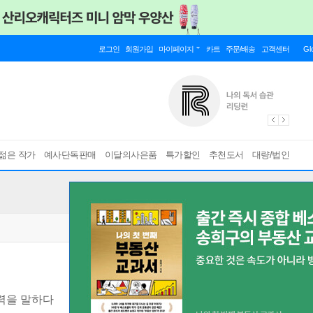
로그인
회원가입
마이페이지
카트
주문/배송
고객센터
Gl
젊은 작가
예사단독판매
이달의사은품
특가할인
추천도서
대량/법인
력을 말하다