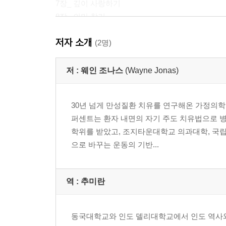
7장_ 깊이 사랑하기
8장_ 의미 찾기
3부 치유의 여정
저자 소개
9장_ 통합의료
(2명)
10장_ 치유 창조
저 :
웨인 조나스
(Wayne Jonas)
부록 1_ 호프 상담
부록 2_ 환자 주도 치유 전략
30년 넘게 만성질환 치유를 연구해온 가정의학
통합의료에 대한 추가 참고 자료
퍼센트는 환자 내면의 자기 주도 치유법으로 
감사의 말
학위를 받았고, 조지타운대학교 의과대학, 국립군
옮긴이 주
으로 바꾸는 운동의 기반...
저자 주
인물 소개
기관?단체 소개
역 :
추미란
동국대학교와 인도 델리대학교에서 인도 역사와 