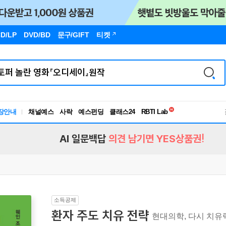
D/LP
DVD/BD
문구
/GIFT
티켓
독서유형검사
장안내
채널예스
사락
예스펀딩
클래스24
RBTI Lab
독서유형검사
AI 일문백답
의견 남기면 YES상품권!
소득공제
환자 주도 치유 전략
현대의학, 다시 치유