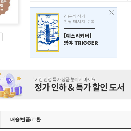
김은성 작가
친필 메시지 수록
---------------
[예스리커버]
빵야 TRIGGER
배송/반품/교환