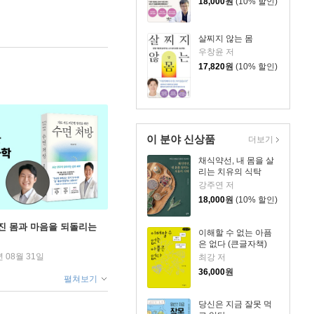
18,000
원
(10% 할인)
살찌지 않는 몸
우창윤 저
17,820
원
(10% 할인)
이 분야 신상품
더보기
채식약선, 내 몸을 살
리는 치유의 식탁
강주연 저
18,000
원
(10% 할인)
무너진 몸과 마음을 되돌리는
이해할 수 없는 아픔
은 없다 (큰글자책)
년 08월 31일
최강 저
36,000
원
펼쳐보기
당신은 지금 잘못 먹