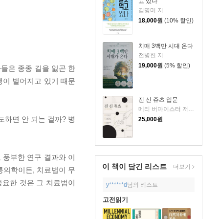
고 있다
김명미 저
18,000
원
(10% 할인)
치매 3백만 시대 온다
전병헌 저
19,000
원
(5% 할인)
들은 종종 길을 잃곤 한
논쟁이 벌어지고 있기 때문
진 신 쥬츠 입문
메리 버마이스터 저/정화숙 역
하면 안 되는 걸까? 병
25,000
원
 풍부한 연구 결과와 이
이 책이 담긴
리스트
더보기
통의학이든, 치료법이 무
중요한 것은 그 치료법이
y******d
님의 리스트
고전읽기