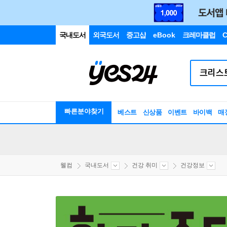
국내도서
외국도서
중고샵
eBook
크레마클럽
C
빠른분야찾기
베스트
신상품
이벤트
바이백
매
웰컴
국내도서
건강 취미
건강정보