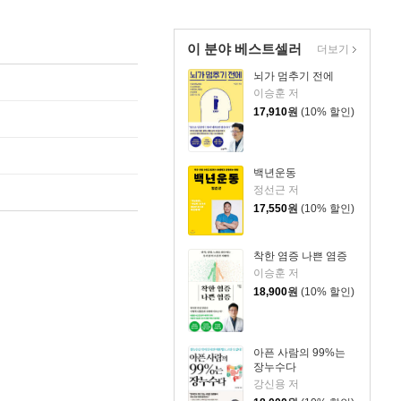
이 분야 베스트셀러
더보기
뇌가 멈추기 전에
이승훈 저
17,910
원
(10% 할인)
백년운동
정선근 저
17,550
원
(10% 할인)
착한 염증 나쁜 염증
이승훈 저
18,900
원
(10% 할인)
아픈 사람의 99%는
장누수다
강신용 저