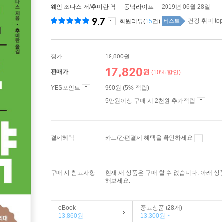
웨인 조나스
저/
추미란
역
동녘라이프
2019년 06월 28일
9.7
건강 취미 top
회원리뷰(
15
건)
베스트
정가
19,800원
17,820
원
판매가
(10% 할인)
YES포인트
990원 (5% 적립)
5만원이상 구매 시 2천원 추가적립
결제혜택
카드/간편결제 혜택을 확인하세요
구매 시 참고사항
현재 새 상품은 구매 할 수 없습니다. 아래 
해보세요.
eBook
중고상품 (28개)
13,860원
13,300원 ~