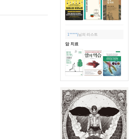
1*****j
님의 리스트
암 치료