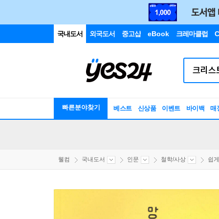
국내도서
외국도서
중고샵
eBook
크레마클럽
C
빠른분야찾기
베스트
신상품
이벤트
바이백
매
웰컴
국내도서
인문
철학/사상
쉽게 