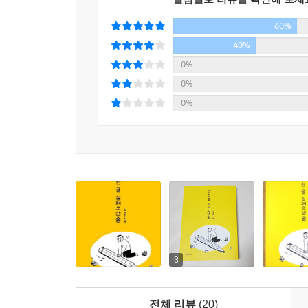
작가의 글을 필사하기도 하고, 가까운 이에게 글을
60%
되는 글쓰기’에 관해서도 깨달았다.
결국 망한 글을 심폐 소생하는 것은 처음부터 차
40%
단어들을 메모하며, 공들여 선택한 낱말을 모아 하
0%
글을 쓸 수 있는 원동력이다.
0%
0%
심폐소생술 4단계 원칙으로 배우는
‘내 글 심폐소생술’ 4스텝!
이 책은 글쓰기의 과정을 실제 심폐소생의 단계를 
들여다보는 것부터 주위의 사물과 사연들을 글감으로 
쓰기 위해 모은 재료 중 옥석을 구분하고 분량에 맞
장르의 방송 글을 썼던 지은이의 경험을 토대로 사소
만들기’ 편은 글쓰기를 지속할 수 있는 법, 나의
고민한 흔적이 보인다.
3
DAY 1~DAY 31까지 하루 한 편씩 목차의 순서
담는 그릇의 형태는 제각각일 수 있어도 글을 도
전체 리뷰
(20)