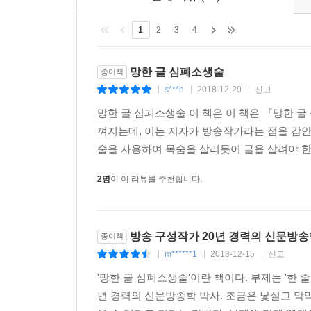
에세이를 쓰고 싶은 에세이스트, SNS와 블로그에
보도자료 등을 써야 하는 직장인, 방송작가를 꿈꾸는
1
2
3
4
『망한 글 심폐소생술』을 읽으며 지은이의 가이드를 
망한 글 심폐소생술
종이책
s***h
2018-12-20
신고
|
|
|
망한 글 심폐소생술 이 책은 이 책은 『망한 
껴지는데, 이는 저자가 방송작가라는 점을 감안
술을 사용하여 목숨을 살리듯이 글을 살려야 한다
2명
이 이 리뷰를 추천합니다.
방송 구성작가 20년 경력의 신문방송
종이책
m******1
2018-12-15
신고
|
|
|
'망한 글 심폐소생술'이란 책이다. 부제는 '한 
년 경력의 신문방송학 박사. 조금은 낯설고 막