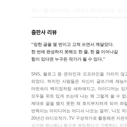
글쓰기를 어려워하는 사람들도 문어체보다는 일상에
우리말을 쓰고, 추상적인 표현보다는 구체적이고 정확
방법이다. ? DAY 14 ‘평소 ‘입말’처럼 쓰기’ 중에서
출판사 리뷰
작품 안에서 답을 찾을 때, 내용과 겉돌지 않고 딱
“망한 글을 몇 번이고 고쳐 쓰면서 깨달았다.
상상력을 발휘할 수 있는 범위에서 정하는 것이 좋다. 
한 번에 완성하지 못해도 한 줄, 한 줄 이어나갈
힘이 있다면 누구든 작가가 될 수 있다.”
작품 실패가 불러올 결과에 대한 공포는 24시간 나
들로부터 도망쳐 숨을 수 있는 은신처를 만드는 편이
SNS, 블로그 등 온라인과 오프라인을 가리지 
스스로 치유할 기회를 충분히 주자. ? DAY 30 ‘지
되었다. 하지만 사람들은 자신이 글쓰기에 재능
머릿속이 백지장처럼 새하얘지고, 아이디어는 있지
--- 본문 중에서
모두들 위트 있게 쓰는데 나는 왜 그렇게 쓸 수 없을
제대로 끝을 맺지 못한 채 흐지부지하게 되어 좌절했
번뜩이는 아이디어는 어디서 나오는 걸까’, ‘나도 
20년간 라디오작가, TV 구성작가로 활동해온 지은
싶기에 하나하나 몸으로 부딪쳤다고 고백한다. 지은