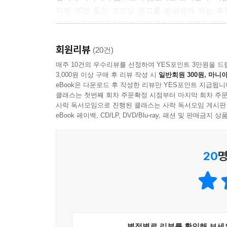
직전 30분 동안 오프닝 원고를 완성해야 하는 혹
두려움의 순간을 털어놓으며 글쓰기의 기본을 체득
『망한 글 심폐소생술』을 통해 자신의 경험을 
회원리뷰
노하우를 하나하나 곱씹어보자. 어느새 글쓰기가 
(20건)
느껴질지 모른다. 긴 시간 투자하기 어려운 사람들에게
매주 10건의 우수리뷰를 선정하여 YES포인트 3만원을 드
3,000원 이상 구매 후 리뷰 작성 시
일반회원 300원, 마니아
eBook은 다운로드 후 작성한 리뷰만 YES포인트 지급됩니
첫술에 배부를 수 없다
클래스는 첫번째 회차 주문확정 시점부터 마지막 회차 주문
내가 할 수 있는 글부터 시작해보자
사락 독서모임으로 진행된 클래스는 사락 독서모임 게시판
eBook 페이백, CD/LP, DVD/Blu-ray, 패션 및 판매금
미디어 비평가로서 대학과 공공도서관, 문화원에 나가
마음에 품고 있지만 잘 써야 한다는 부담 때문에
20
명
지식과 직접 겪은 실패담을 기록해 카카오 브런치 
방송 글은 글의 소재를 주변에서 찾고, 살면서 
시작한다. 문체 역시, 옆 사람에게 들려주듯 대화체
써야 한다. ‘만나면 좋은 친구’라며 대중에게 친근
글쓰기에 재능이 정 없는 것 같다면 직접 몸으로 부
테이블의 대화에서 소재의 힌트를 얻었고, 처음부터
별점별로 리뷰를 확인해 보세