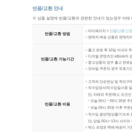
반품/교환 안내
※ 상품 설명에 반품/교환과 관련한 안내가 있는경우 아래 
마이페이지 >
반품/교환 신청
반품/교환 방법
판매자 배송 상품은 판매자와
출고 완료 후 10일 이내의 
디지털 콘텐츠인 eBook의 
반품/교환 가능기간
중고상품의 경우 출고 완료일
모바일 쿠폰의 경우 유효기간(
고객의 단순변심 및 착오구
직수입양서/직수입일서중 일
단, 아래의 주문/취소 조건인
오늘 00시 ~ 06시 30분 
반품/교환 비용
오늘 06시 30분 이후 주문
직수입 음반/영상물/기프트 
단, 당일 00시~13시 사이
박스 포장은 택배 배송이 가