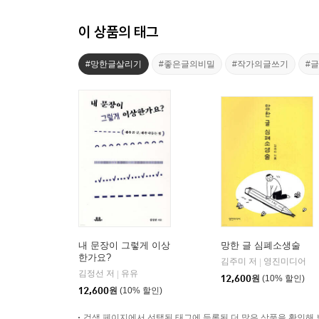
이 상품의 태그
#망한글살리기
#좋은글의비밀
#작가의글쓰기
#
내 문장이 그렇게 이상
망한 글 심폐소생술
한가요?
김주미 저
영진미디어
|
김정선 저
유유
|
12,600
원
(10% 할인)
12,600
원
(10% 할인)
검색 페이지에서 선택된 태그에 등록된 더 많은 상품을 확인해 