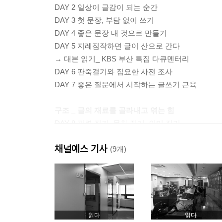
DAY 2 일상이 글감이 되는 순간
DAY 3 첫 문장, 부담 없이 쓰기
DAY 4 좋은 문장 내 것으로 만들기
DAY 5 지레짐작하면 글이 산으로 간다
→ 대본 읽기_ KBS 부산 특집 다큐멘터리
DAY 6 딴죽걸기와 집요한 사전 조사
DAY 7 좋은 질문에서 시작하는 글쓰기 근육
구조 _ 글의 재료를 골라내고 엮는 힘
DAY 8 관련 짓기, 목차 짓기, 의미 짓기
DAY 9 한 번쯤 낯설게 보기
채널예스 기사
→ 대본 읽기_ KBS 「씨네 투어 영화 속으로」
(9개)
DAY 10 「전국노래자랑」을 보면 글쓰기가 보인다
DAY 11 나만의 노트와 애플리케이션 장비
DAY 12 꼬리에 꼬리를 무는 쓰기
DAY 13 TMI(Too Much Information), 과잉을 피하자
읽다
읽다