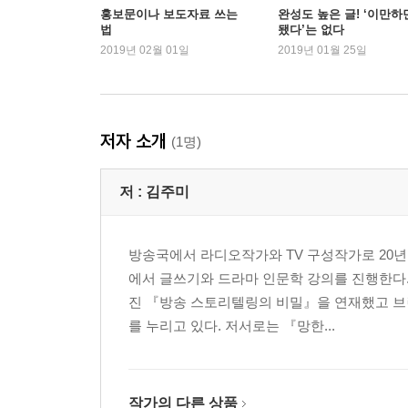
실행 _ 유형별 생생한 글쓰기 기법
홍보문이나 보도자료 쓰는
완성도 높은 글! ‘이만하
법
됐다’는 없다
DAY 14 평소 ‘입말’처럼 쓰기
2019년 02월 01일
2019년 01월 25일
DAY 15 게임을 하듯 묘사하기
→ 대본 읽기_ KBS 「6시 내 고향」 부산 참여 기
DAY 16 그림 그리듯이 쓰기
DAY 17 평범한 이야기도 드라마틱하게 쓰기
저자 소개
(1명)
DAY 18 패키지여행식 글쓰기
DAY 19 아이에게 들려주듯 쓰기
저 :
김주미
DAY 20 일일이 설명하지 않기
DAY 21 거짓 없이 쓰기
DAY 22 첫눈에 끌리는 제목 짓기
방송국에서 라디오작가와 TV 구성작가로 20년
DAY 23 프롤로그와 에필로그 쓰기
에서 글쓰기와 드라마 인문학 강의를 진행한다
DAY 24 제한 시간 내에 쓰기
진 『방송 스토리텔링의 비밀』을 연재했고 브런
DAY 25 퇴고와 팩트 체크
를 누리고 있다. 저서로는 『망한...
DAY 26 내 글을 어필하는 홍보문 쓰기
호흡 _ 지속 가능한 작업 환경 만들기
작가의 다른 상품