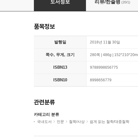
도서정보
리뷰/한줄평
(20/1)
품목정보
발행일
2018년 11월 30일
쪽수, 무게, 크기
280쪽 | 486g | 152*210*20
ISBN13
9788998656775
ISBN10
8998656779
관련분류
카테고리 분류
국내도서
인문
철학/사상
쉽게 읽는 철학/대중철학